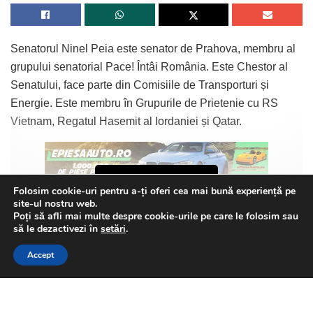
Senatorul Ninel Peia este senator de Prahova, membru al
grupului senatorial Pace! Întâi România. Este Chestor al
Senatului, face parte din Comisiile de Transporturi și
Energie. Este membru în Grupurile de Prietenie cu RS
Vietnam, Regatul Hasemit al Iordaniei și Qatar.
Continue Reading
Folosim cookie-uri pentru a-ți oferi cea mai bună experiență pe
Senatorul Ninel Peia a prezentat istoricul zilei:
site-ul nostru web.
Poți să afli mai multe despre cookie-urile pe care le folosim sau
This website uses GDPR cookies. By continuing to use this
să le dezactivezi în
setări
.
„În 1903, s-a născut marele dramaturg Tudor Mușatescu.
website you are giving consent to cookies being used. Visit our
Ne-a părăsit în anul 1970.
Accept
Privacy and Cookie Policy
.
I Agree
Ăn 1932, s-a născut dirijorul Aurel Grigoraș. A decedat în
2000.