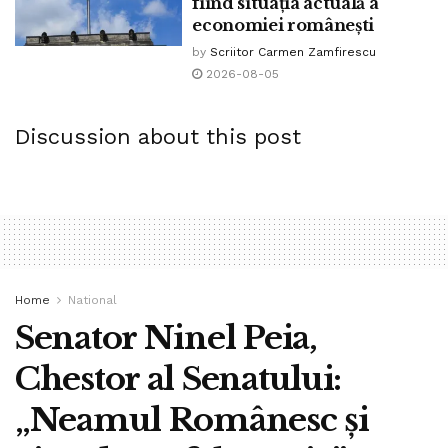
fiind situația actuală a
economiei românești
by
Scriitor Carmen Zamfirescu
2026-08-05
Discussion about this post
Home
National
Senator Ninel Peia,
Chestor al Senatului:
„Neamul Românesc și