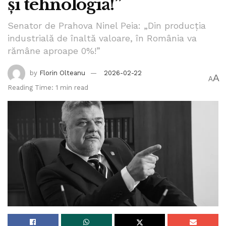
și tehnologia!”
Senator de Prahova Ninel Peia: „Din producția
industrială de înaltă valoare, în România va
rămâne aproape 0%!”
by
Florin Olteanu
2026-02-22
A
A
Reading Time: 1 min read