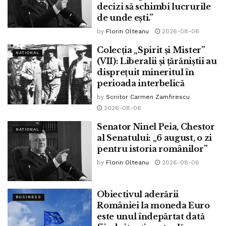
decizi să schimbi lucrurile
de unde ești.”
by
Florin Olteanu
2026-08-06
Colecția „Spirit și Mister”
NATIONAL
(VII): Liberalii și țărăniștii au
disprețuit mineritul în
perioada interbelică
by
Scriitor Carmen Zamfirescu
2026-08-06
Senator Ninel Peia, Chestor
NATIONAL
al Senatului: „6 august, o zi
pentru istoria românilor”
by
Florin Olteanu
2026-08-06
Obiectivul aderării
BUSINESS
României la moneda Euro
este unul îndepărtat dată