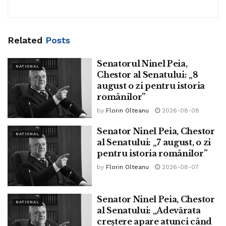
Related
Posts
Senatorul Ninel Peia,
NATIONAL
Chestor al Senatului: „8
Senatorul Ninel Peia a concluzionat asupra faptului că a te
august o zi pentru istoria
înarma fără a avea și offset înseamnă să îi îmbogățești pe
românilor”
furnizori fără a-ți face propria ta apărare neapărat mai
by
Florin Olteanu
2026-08-08
puternică:
Senator Ninel Peia, Chestor
NATIONAL
al Senatului: „7 august, o zi
„Fără offset, împrumutul SAFE este un transfer de bogăție.
pentru istoria românilor”
România rămâne cu datoria și dobânzile, în timp ce Franța
by
Florin Olteanu
2026-08-07
și Germania rămân cu banii și tehnologia. Din producția
industrială de înaltă valoare, în România va rămâne
aproape 0%”!
Senator Ninel Peia, Chestor
NATIONAL
al Senatului: „Adevărata
Tags:
ninel peia
creștere apare atunci când