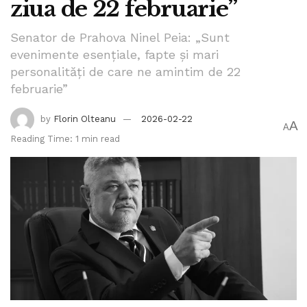
ziua de 22 februarie”
Senator de Prahova Ninel Peia: „Sunt
evenimente esențiale, fapte și mari
personalități de care ne amintim de 22
februarie”
by
Florin Olteanu
2026-02-22
A
A
Reading Time: 1 min read