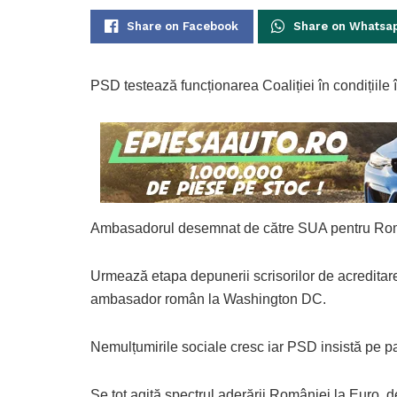
Share on Facebook
Share on Whatsa
PSD testează funcționarea Coaliției în condițiile
Ambasadorul desemnat de către SUA pentru Româ
Urmează etapa depunerii scrisorilor de acreditar
ambasador român la Washington DC.
Nemulțumirile sociale cresc iar PSD insistă pe 
Se tot agită spectrul aderării României la Euro, de