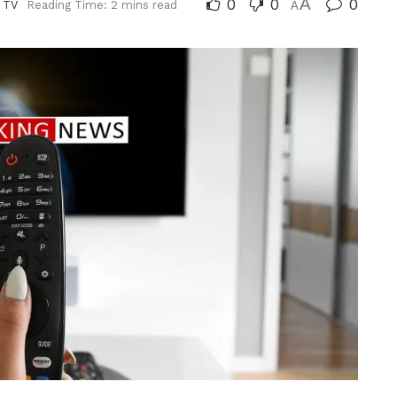
0
0
A
0
 TV
Reading Time: 2 mins read
A