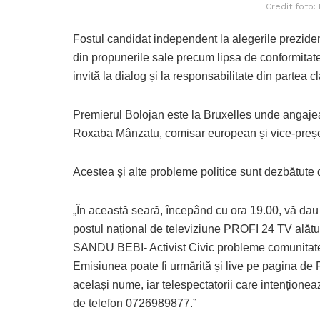
Credit foto:
Fostul candidat independent la alegerile prezide
din propunerile sale precum lipsa de conformitate 
invită la dialog și la responsabilitate din partea c
Premierul Bolojan este la Bruxelles unde angaje
Roxaba Mânzatu, comisar european și vice-preșe
Acestea și alte probleme politice sunt dezbătute 
„În această seară, începând cu ora 19.00, vă d
postul național de televiziune PROFI 24 TV al
SANDU BEBI- Activist Civic probleme comunita
Emisiunea poate fi urmărită și live pe pagina d
același nume, iar telespectatorii care intenționeaz
de telefon 0726989877.”