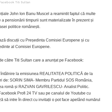
 Facebook Titi Sultan
nțiale John Ion Banu Muscel a reamintit faptul că multe
a pensionării timpurii sunt materializate în prezent și
lasei politice românești.
ază discuții cu Președinta Comisiei Europene și cu
dinte al Comisiei Europene.
de către Titi Sultan care a anunțat pe Facebook:
au întâlnire la emisiunea REALITATEA POLITICĂ de la
ături de: SORIN SIMA- Membru Partidul SOS România,
tea romă și RAZVAN GAVRILESCU- Analist Politic.
e Facebook Profi 24 TV sau pe canalul de Youtube cu
ă să intre în direct cu invitații o pot face apelând numărul