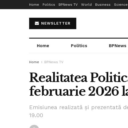
Home
Politics
BPNews TV
World
Business
Science
NEWSLETTER
Home
Politics
BPNews
Home
BPNews TV
Realitatea Politic
februarie 2026 l
Emisiunea realizată și prezentată de
19.00