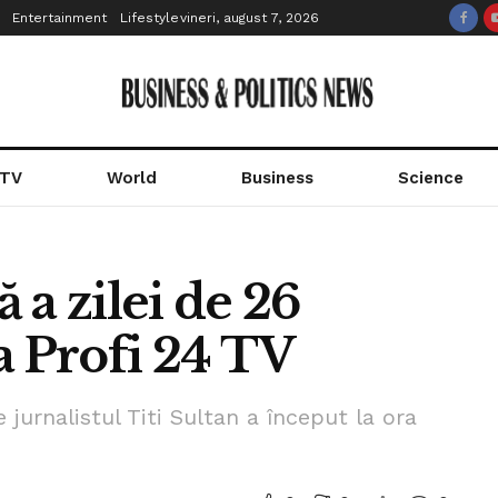
Entertainment
Lifestyle
vineri, august 7, 2026
 TV
World
Business
Science
ă a zilei de 26
a Profi 24 TV
 jurnalistul Titi Sultan a început la ora