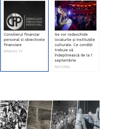
Consilierul financiar
Se vor redeschide
Debut de sen
personal si obiectivele
localurile și instituțiile
muzica româ
financiare
culturale. Ce condiții
Maria Peia r
trebuie să
Internetul la
BPNEWS TV
îndeplinească de la 1
ani!
septembrie
NATIONAL
NATIONAL