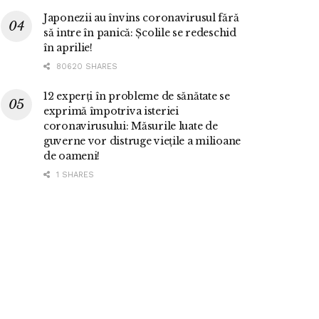
Japonezii au învins coronavirusul fără
să intre în panică: Școlile se redeschid
în aprilie!
80620 SHARES
12 experți în probleme de sănătate se
exprimă împotriva isteriei
coronavirusului: Măsurile luate de
guverne vor distruge viețile a milioane
de oameni!
1 SHARES