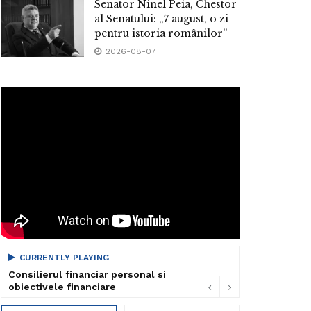
Senator Ninel Peia, Chestor
al Senatului: „7 august, o zi
pentru istoria românilor”
2026-08-07
CURRENTLY PLAYING
Consilierul financiar personal si
obiectivele financiare