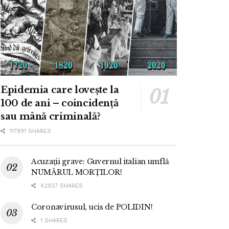
Epidemia care lovește la
100 de ani – coincidență
sau mână criminală?
117891 SHARES
Acuzații grave: Guvernul italian umflă
NUMĂRUL MORȚILOR!
42937 SHARES
Coronavirusul, ucis de POLIDIN!
1 SHARES