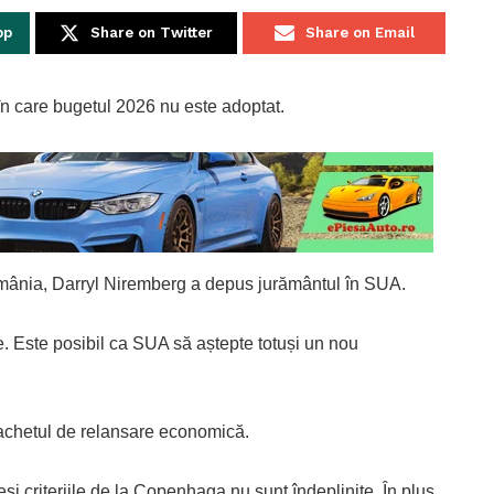
pp
Share on Twitter
Share on Email
 în care bugetul 2026 nu este adoptat.
nia, Darryl Niremberg a depus jurământul în SUA.
e. Este posibil ca SUA să aștepte totuși un nou
pachetul de relansare economică.
și criteriile de la Copenhaga nu sunt îndeplinite. În plus,