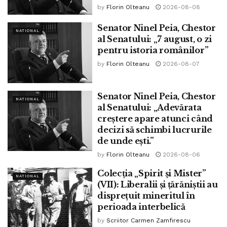
Tags:
ninel peia
by
Florin Olteanu
2026-08-08
Senator Ninel Peia, Chestor
NATIONAL
al Senatului: „7 august, o zi
pentru istoria românilor”
by
Florin Olteanu
2026-08-07
Senator Ninel Peia, Chestor
NATIONAL
al Senatului: „Adevărata
creștere apare atunci când
decizi să schimbi lucrurile
de unde ești.”
by
Florin Olteanu
2026-08-06
Colecția „Spirit și Mister”
NATIONAL
(VII): Liberalii și țărăniștii au
disprețuit mineritul în
perioada interbelică
by
Scriitor Carmen Zamfirescu