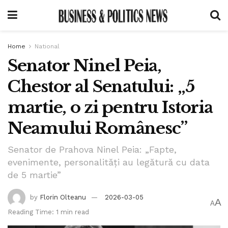
Home
National
Senator Ninel Peia,
Chestor al Senatului: „5
martie, o zi pentru Istoria
Neamului Românesc”
Senator de Prahova Ninel Peia: „Fapte,
evenimente, personalități au legătură cu data
de 5 martie”
by
Florin Olteanu
2026-03-05
A
A
Reading Time: 1 min read