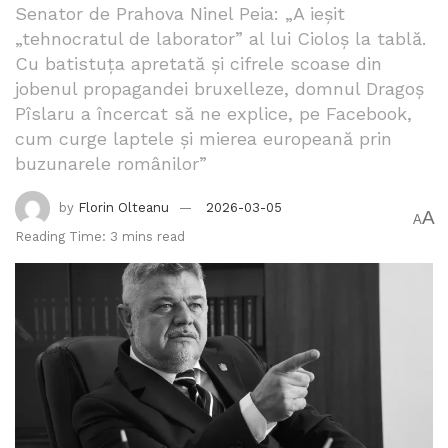
Senator de Prahova Ninel Peia: „A ieșit
„tehnocratul de laborator” al lui Cioloș la tablă.
Cu batistuța apretată și cifrele scoase din
jobenul propagandei bruxelleze, domnul Dragoș
Pîslaru a încercat să ne explice, pe Facebook,
cum curge laptele și mierea europeană prin
buzunarele românilor”
by
Florin Olteanu
2026-03-05
A
A
Reading Time: 3 mins read