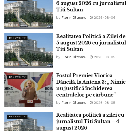
6 august 2026 cu jurnalistul
Titi Sultan
by
Florin Olteanu
2026-08-06
Realitatea Politică a Zilei de
BPNEWS TV
5 august 2026 cu jurnalistul
Titi Sultan
by
Florin Olteanu
2026-08-05
Credit foto: Facebook Titi Sultan
Fostul Premier Viorica
La Cluj, Primăria dorește să concedieze 24 oameni sau să
BPNEWS TV
Dăncilă, la Antena 3: „ Nimic
reducă salariile tuturor, angajații urmând să decidă.
nu justifică închiderea
centralelor pe cărbune”
Acestea și alte subiecte vor fi dezbătute de jurnalistul Titi
by
Florin Olteanu
2026-08-05
Sultan care a scris pe Facebook:
Realitatea politică a zilei cu
„În această seară, începând cu ora 19.00, vă dau întâlnire
BPNEWS TV
jurnalistul Titi Sultan – 4
la emisiunea REALITATEA POLITICĂ de la postul național
august 2026