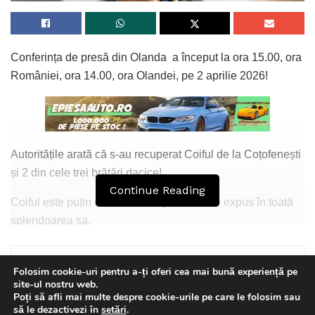
Conferința de presă din Olanda a început la ora 15.00, ora
României, ora 14.00, ora Olandei, pe 2 aprilie 2026!
Autoritățile arată că s-au recuperat Coiful de la Coțofenești
și 2 din cele trei brățări dacice!
Continue Reading
Coiful este puțin deteriorat dar poate să fie expus în toată
splendoarea sa.
Se continuă investigațiile pentru a se găsi și cea de a treia
brățară.
Folosim cookie-uri pentru a-ți oferi cea mai bună experiență pe
site-ul nostru web.
Poți să afli mai multe despre cookie-urile pe care le folosim sau
Coiful a fost furat de la Muzeul Drents în noaptea de 24/25
This website uses GDPR cookies. By continuing to use this
să le dezactivezi în
setări
.