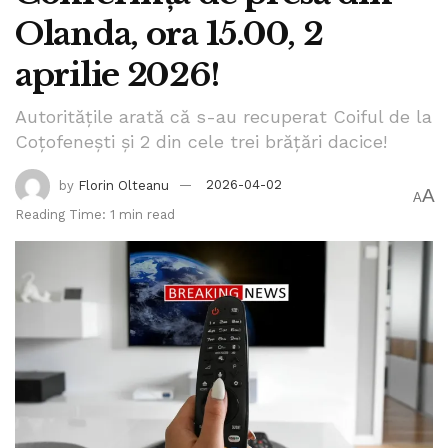
Olanda, ora 15.00, 2
aprilie 2026!
Autoritățile arată că s-au recuperat Coiful de la
Coțofenești și 2 din cele trei brățări dacice!
by
Florin Olteanu
2026-04-02
A
A
Reading Time: 1 min read