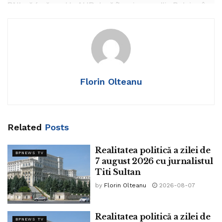
PNL să facă apel la AUR dacă îl mai vor pe Ilie Bolojan în
Guvern.
PSD dorește ca actuala formulă de partide să rămână dar
fără Ilie Bolojan.
Primarul General al Capitalei a enervat pe toată lumea cu
Florin Olteanu
restructurările de personal. Un pompier care făcea serviciul
la PMB a suferit un leșin și a fost chemată Ambulanța.
Related
Posts
Realitatea politică a zilei de
BPNEWS TV
7 august 2026 cu jurnalistul
Titi Sultan
by
Florin Olteanu
2026-08-07
Realitatea politică a zilei de
BPNEWS TV