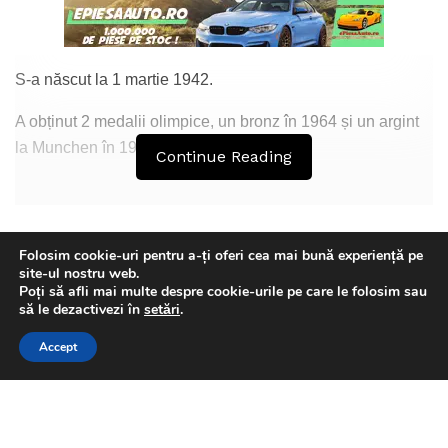
S-a născut la 1 martie 1942.
A obținut 2 medalii olimpice, un bronz în 1964 și un argint
la Munchen în 1972.
Continue Reading
Tags:
Atanase Sciotnic
Folosim cookie-uri pentru a-ți oferi cea mai bună experiență pe
site-ul nostru web.
Poți să afli mai multe despre cookie-urile pe care le folosim sau
This website uses GDPR cookies. By continuing to use this
să le dezactivezi în
setări
.
website you are giving consent to cookies being used. Visit our
Accept
Privacy and Cookie Policy
.
I Agree
Florin Olteanu