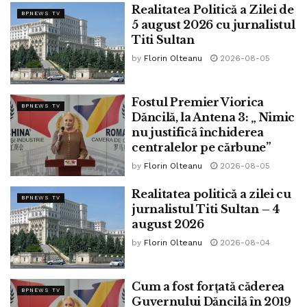
Realitatea Politică a Zilei de
BPNEWS TV
5 august 2026 cu jurnalistul
Titi Sultan
by
Florin Olteanu
2026-08-05
Fostul Premier Viorica
BPNEWS TV
Dăncilă, la Antena 3: „ Nimic
nu justifică închiderea
centralelor pe cărbune”
by
Florin Olteanu
2026-08-05
Realitatea politică a zilei cu
BPNEWS TV
jurnalistul Titi Sultan – 4
august 2026
by
Florin Olteanu
2026-08-04
Cum a fost forțată căderea
BPNEWS TV
Guvernului Dăncilă în 2019