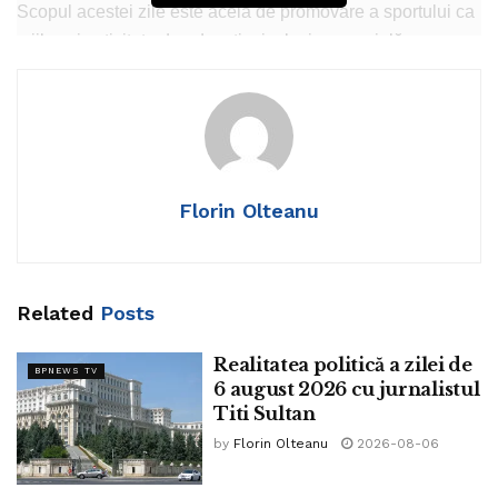
Scopul acestei zile este acela de promovare a sportului ca
mijloc și activitate de educație, incluziune socială,
sănătate, precum și de consolidare a legăturilor de
solidaritate și de respect reciproc.
Tags:
ONU
Florin Olteanu
Related
Posts
Realitatea politică a zilei de
BPNEWS TV
6 august 2026 cu jurnalistul
Titi Sultan
by
Florin Olteanu
2026-08-06