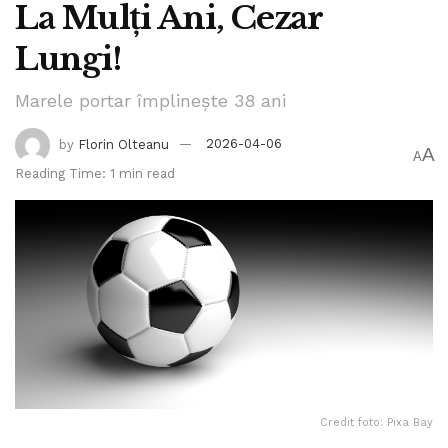
La Mulți Ani, Cezar
Lungi!
Marele portar împlinește 38 ani
by
Florin Olteanu
2026-04-06
A
A
Reading Time: 1 min read
Credit foto: Pixa Bay