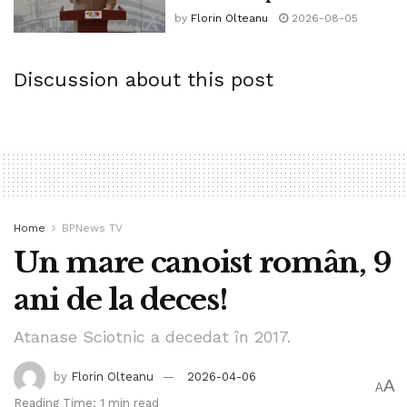
by
Florin Olteanu
2026-08-05
Discussion about this post
Home
BPNews TV
Un mare canoist român, 9
ani de la deces!
Atanase Sciotnic a decedat în 2017.
by
Florin Olteanu
2026-04-06
A
A
Reading Time: 1 min read