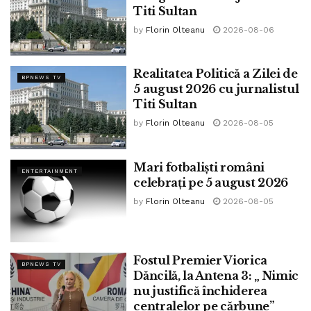
Titi Sultan
by
Florin Olteanu
2026-08-06
Realitatea Politică a Zilei de
BPNEWS TV
5 august 2026 cu jurnalistul
Titi Sultan
by
Florin Olteanu
2026-08-05
Mari fotbaliști români
ENTERTAINMENT
celebrați pe 5 august 2026
by
Florin Olteanu
2026-08-05
Fostul Premier Viorica
BPNEWS TV
Dăncilă, la Antena 3: „ Nimic
nu justifică închiderea
centralelor pe cărbune”