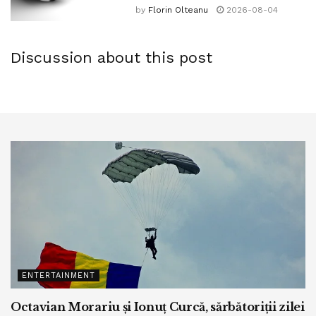
by
Florin Olteanu
2026-08-04
Discussion about this post
ENTERTAINMENT
Octavian Morariu și Ionuț Curcă, sărbătoriții zilei