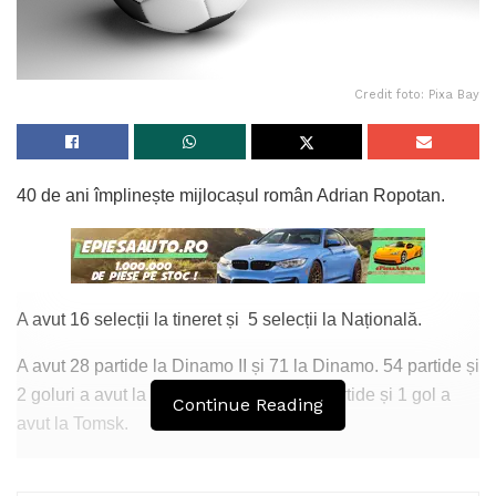
Credit foto: Pixa Bay
40 de ani împlinește mijlocașul român Adrian Ropotan.
A avut 16 selecții la tineret și 5 selecții la Națională.
A avut 28 partide la Dinamo II și 71 la Dinamo. 54 partide și
2 goluri a avut la Dinamo Moscova. 18 partide și 1 gol a
Continue Reading
avut la Tomsk.
La Novgorod, a avut 21 partide. 16 partide a avut la