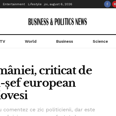
Entertainment
Lifestyle
joi, august 6, 2026
 TV
World
Business
Science
âniei, criticat de
l-șef european
ovesi
 comentez ce zic politicienii, dar este