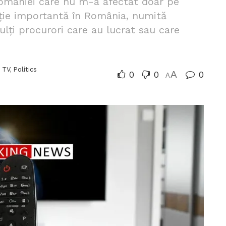
României care nu m-a afectat doar pe
tuție importantă în România, numită
ulți procurori care au lucrat sau care
 TV
,
Politics
0
0
A
0
A