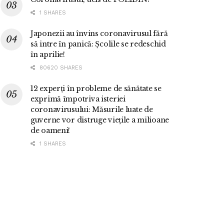
1 SHARES
Japonezii au învins coronavirusul fără
să intre în panică: Școlile se redeschid
în aprilie!
80620 SHARES
12 experți în probleme de sănătate se
exprimă împotriva isteriei
coronavirusului: Măsurile luate de
guverne vor distruge viețile a milioane
de oameni!
1 SHARES