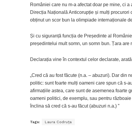
României care nu m-a afectat doar pe mine, ci a a
Direcția Națională Anticorupție și mulți procurori 
obținut un scor bun la olimpiade internaționale de 
Și cu siguranță funcția de Președinte al României e
președintelui mult somn, un somn bun. Țara are n
Declarația vine în contextul celor declarate, arat
„Cred că au fost făcute (n.a. – abuzuri). Dar din n
politic: sunt foarte mulți oameni care spun că s-a
afirmațiile astea, care sunt de asemenea foarte gra
oameni politici, de exemplu, sau pentru războaie 
înclina să cred că s-au făcut (abuzuri n.a.) ”
Tags:
Laura Codruța