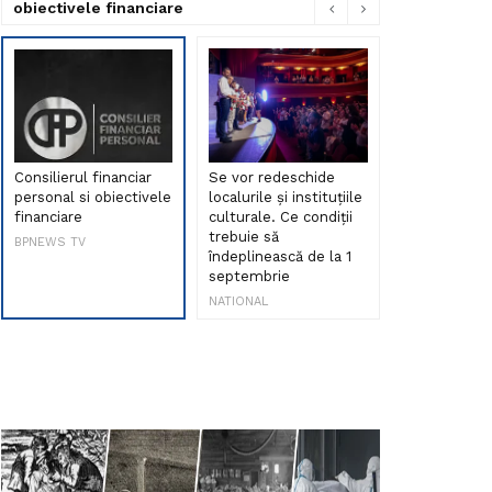
obiectivele financiare
Consilierul financiar
Se vor redeschide
Debut de sen
personal si obiectivele
localurile și instituțiile
muzica româ
financiare
culturale. Ce condiții
Maria Peia r
trebuie să
Internetul la
BPNEWS TV
îndeplinească de la 1
ani!
septembrie
NATIONAL
NATIONAL