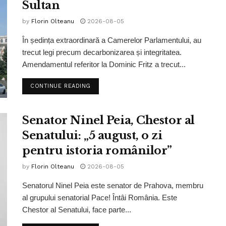
Sultan
by
Florin Olteanu
2026-08-05
În ședința extraordinară a Camerelor Parlamentului, au
trecut legi precum decarbonizarea și integritatea.
Amendamentul referitor la Dominic Fritz a trecut...
CONTINUE READING
Senator Ninel Peia, Chestor al
Senatului: „5 august, o zi
pentru istoria românilor”
by
Florin Olteanu
2026-08-05
Senatorul Ninel Peia este senator de Prahova, membru
al grupului senatorial Pace! Întâi România. Este
Chestor al Senatului, face parte...