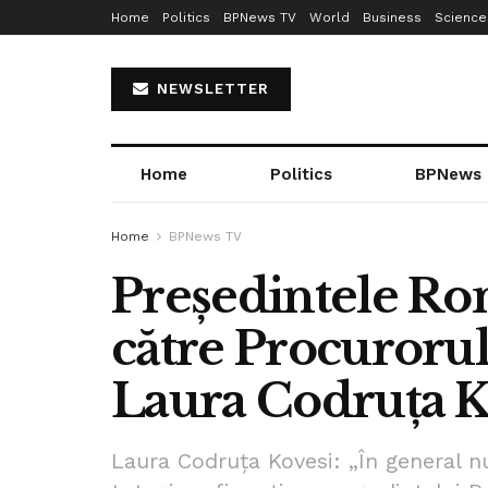
Home
Politics
BPNews TV
World
Business
Science
NEWSLETTER
Home
Politics
BPNews
Home
BPNews TV
Președintele Rom
către Procuroru
Laura Codruța K
Laura Codruța Kovesi: „În general nu