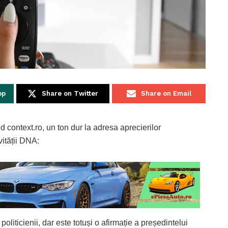
pp
Share on Twitter
Share on Email
d context.ro, un ton dur la adresa aprecierilor
vității DNA:
oliticienii, dar este totuși o afirmație a președintelui