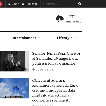
Login
Register
27
°C
Bucharest
Entertainment
Lifestyle
Senator Ninel Peia, Chestor
al Senatului: „6 august, o zi
pentru istoria românilor”
2026-08-06
Obiectivul aderării
României la moneda Euro
este unul îndepărtat dată
fiind situația actuală a
economiei românești