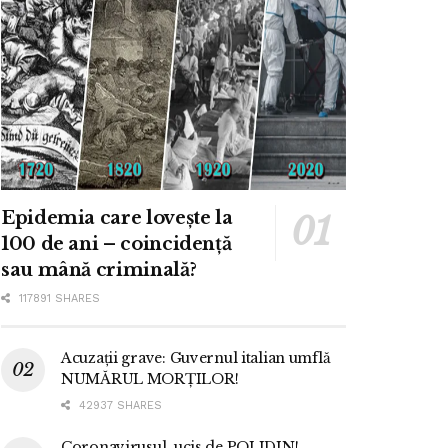
Epidemia care lovește la
100 de ani – coincidență
sau mână criminală?
117891 SHARES
Acuzații grave: Guvernul italian umflă
NUMĂRUL MORȚILOR!
42937 SHARES
Coronavirusul, ucis de POLIDIN!