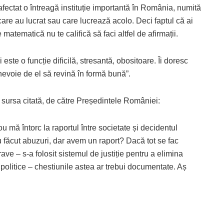
fectat o întreagă instituție importantă în România, numită
care au lucrat sau care lucrează acolo. Deci faptul că ai
matematică nu te califică să faci altfel de afirmații.
ste o funcție dificilă, stresantă, obositoare. Îi doresc
evoie de el să revină în formă bună”.
ă sursa citată, de către Președintele României:
ou mă întorc la raportul între societate și decidentul
u făcut abuzuri, dar avem un raport? Dacă tot se fac
ve – s-a folosit sistemul de justiție pentru a elimina
politice – chestiunile astea ar trebui documentate. Aș