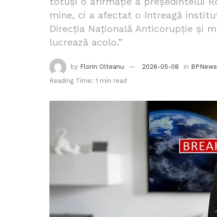
totuși o afirmație a președintelui 
mine, ci a afectat o întreagă insti
Direcția Națională Anticorupție și m
lucrează acolo.”
by
Florin Olteanu
2026-05-08
in
BPNews
Reading Time: 1 min read