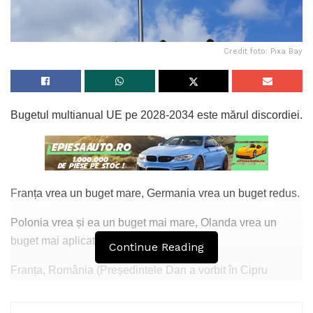
Credit foto: Pixa Bay
Bugetul multianual UE pe 2028-2034 este mărul discordiei.
Franța vrea un buget mare, Germania vrea un buget redus.
Polonia vrea și ea un buget mai mare, Olanda vrea un
buget mai aplicat.
Continue Reading
Franța, România (Președintele Dan a vorbit în Cipru
despre asta) vor un buget axat pe dezvoltarea flancului
estic, pe alocarea pentru dezvoltarea strategică, pentru