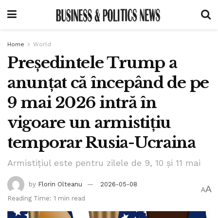
Home
World
Președintele Trump a
anunțat că începând de pe
9 mai 2026 intră în
vigoare un armistițiu
temporar Rusia-Ucraina
Armistițiul este pentru zilele de 9, 10 și 11 mai
by
Florin Olteanu
2026-05-08
A
A
Reading Time: 1 min read