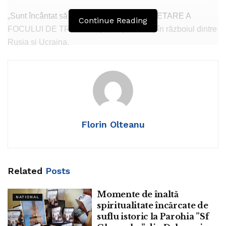
„Sunt încântat să anunț că va exista o ÎNCETARE A
Continue Reading
FOCULUI DE TREI ZILE (9, 10 și 11 mai) în războiul dintre
Rusia și Ucraina.
Această încetare a focului va include suspendarea oricărei
activități kinetice, precum și un schimb de 1.000 de
prizonieri din fiecare țară.
Sperăm că este începutul sfârșitului unui război foarte lung,
Florin Olteanu
mortal și greu purtat.”
Tags:
Trump
Related
Posts
Momente de înaltă
NATIONAL
spiritualitate încărcate de
suflu istoric la Parohia ”Sf