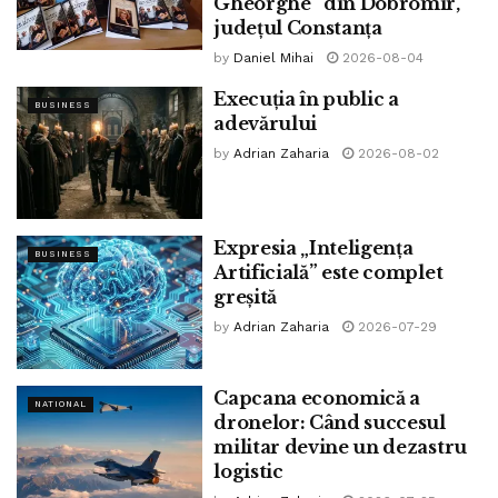
Gheorghe” din Dobromir,
județul Constanța
by
Daniel Mihai
2026-08-04
Execuția în public a
BUSINESS
adevărului
by
Adrian Zaharia
2026-08-02
Expresia „Inteligența
BUSINESS
Artificială” este complet
greșită
by
Adrian Zaharia
2026-07-29
Capcana economică a
NATIONAL
dronelor: Când succesul
militar devine un dezastru
logistic