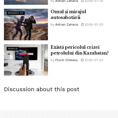
by
Adrian Zaharia
2026-07-25
Omul și mirajul
BPNEWS TV
autosabotării
by
Adrian Zaharia
2026-07-23
Există pericolul crizei
WORLD
petrolului din Kazahstan?
by
Florin Olteanu
2026-07-23
Discussion about this post