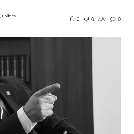
,
Politics
0
0
A
0
A