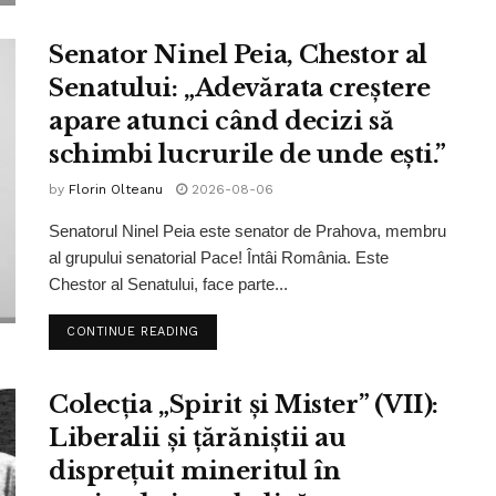
Senator Ninel Peia, Chestor al
Senatului: „Adevărata creștere
apare atunci când decizi să
schimbi lucrurile de unde ești.”
by
Florin Olteanu
2026-08-06
Senatorul Ninel Peia este senator de Prahova, membru
al grupului senatorial Pace! Întâi România. Este
Chestor al Senatului, face parte...
CONTINUE READING
Colecția „Spirit și Mister” (VII):
Liberalii și țărăniștii au
disprețuit mineritul în