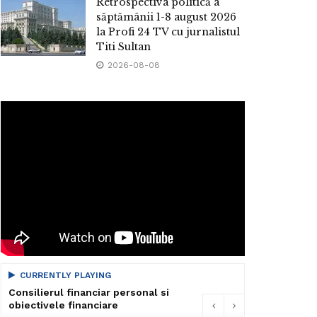
Retrospectiva politică a
săptămânii 1-8 august 2026
la Profi 24 TV cu jurnalistul
Titi Sultan
2026-08-08
CURRENTLY PLAYING
Consilierul financiar personal si
obiectivele financiare