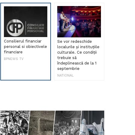
Consilierul financiar
Se vor redeschide
Debut de sen
personal si obiectivele
localurile și instituțiile
muzica româ
financiare
culturale. Ce condiții
Maria Peia r
trebuie să
Internetul la
BPNEWS TV
îndeplinească de la 1
ani!
septembrie
NATIONAL
NATIONAL