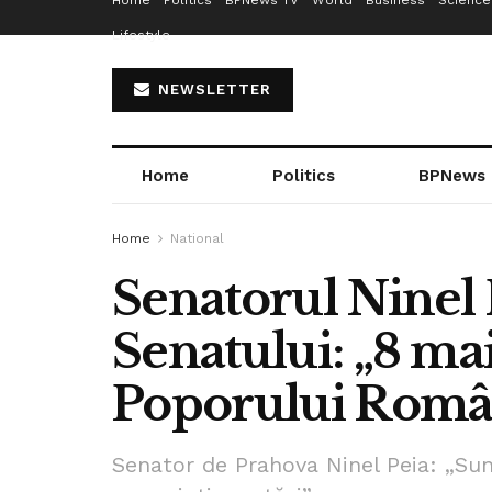
Home
Politics
BPNews TV
World
Business
Science
Lifestyle
NEWSLETTER
Home
Politics
BPNews
Home
National
Senatorul Ninel 
Senatului: „8 mai
Poporului Româ
Senator de Prahova Ninel Peia: „Sun