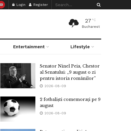
Login
Register
27
°C
Bucharest
Entertainment
Lifestyle
Senator Ninel Peia, Chestor
al Senatului: „9 august o zi
pentru istoria românilor”
2026-08-09
2 fotbaliști comemorați pe 9
august
2026-08-09