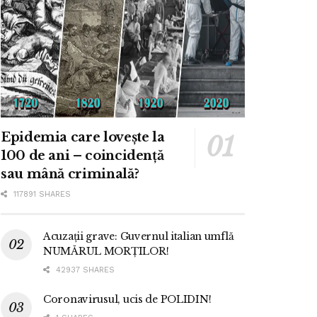
Epidemia care lovește la
100 de ani – coincidență
sau mână criminală?
117891 SHARES
Acuzații grave: Guvernul italian umflă
NUMĂRUL MORȚILOR!
42937 SHARES
Coronavirusul, ucis de POLIDIN!