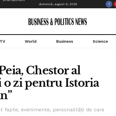
Entertainment
duminică, august 9, 2026
 TV
World
Business
Science
Peia, Chestor al
 o zi pentru Istoria
n”
t fapte, evenimente, personalități de care