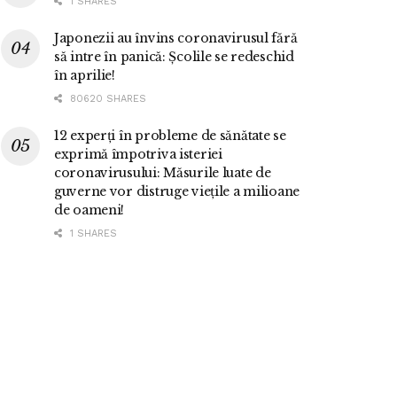
1 SHARES
Japonezii au învins coronavirusul fără
să intre în panică: Școlile se redeschid
în aprilie!
80620 SHARES
12 experți în probleme de sănătate se
exprimă împotriva isteriei
coronavirusului: Măsurile luate de
guverne vor distruge viețile a milioane
de oameni!
1 SHARES