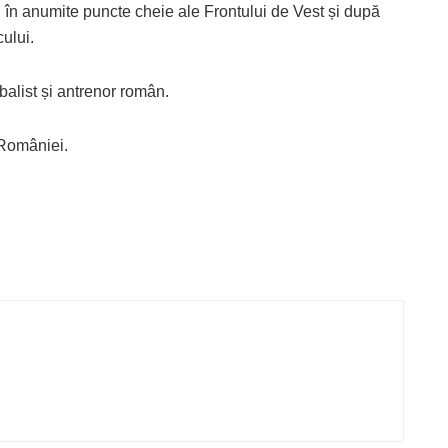
în anumite puncte cheie ale Frontului de Vest și după
cului.
tbalist și antrenor român.
 României.