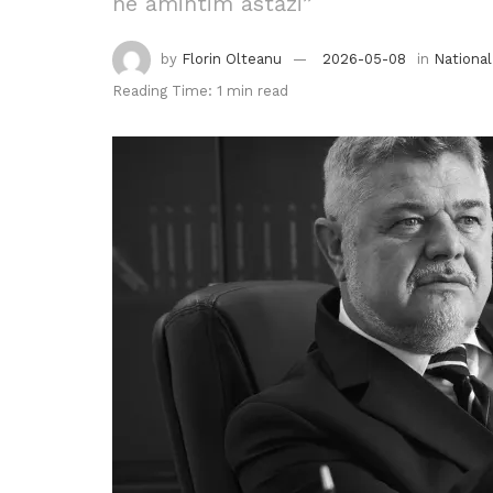
ne amintim astăzi”
by
Florin Olteanu
2026-05-08
in
National
Reading Time: 1 min read