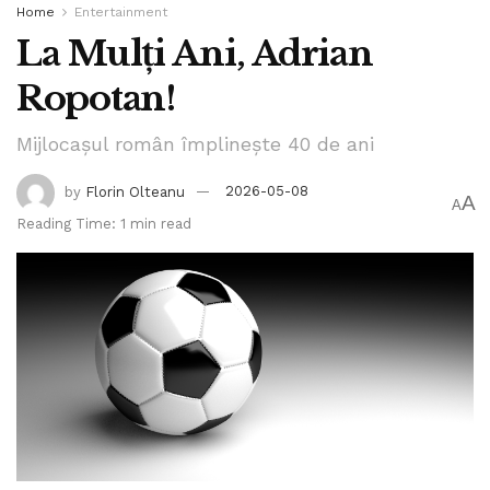
Home
Entertainment
La Mulți Ani, Adrian
Ropotan!
Mijlocașul român împlinește 40 de ani
by
Florin Olteanu
2026-05-08
A
A
Reading Time: 1 min read