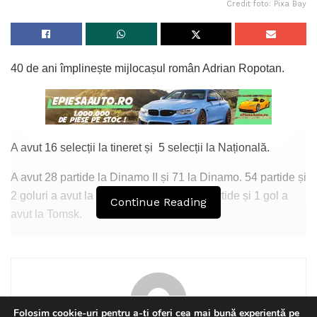
Credit foto: Pixa Bay
40 de ani împlinește mijlocașul român Adrian Ropotan.
A avut 16 selecții la tineret și 5 selecții la Națională.
A avut 28 partide la Dinamo II și 71 la Dinamo. 54 partide și
2 goluri a avut la Dinamo Moscova. 18 partide și 1 gol a
Continue Reading
avut la Tomsk.
La Novgorod, a avut 21 partide. 16 partide a avut la
Gabala, 18 partide și 2 goluri la Petrolul. 10 partide și 1 gol
a avut la Pandurii, la Hatta Club, a avut 41 partide și 3
goluri, 19 partide și 2 goluri la Concordia Chiajna.
Folosim cookie-uri pentru a-ți oferi cea mai bună experiență pe