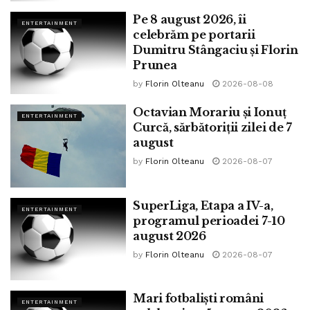
Pe 8 august 2026, îi
ENTERTAINMENT
celebrăm pe portarii
Dumitru Stângaciu și Florin
Prunea
by
Florin Olteanu
2026-08-08
Octavian Morariu și Ionuț
ENTERTAINMENT
Curcă, sărbătoriții zilei de 7
august
by
Florin Olteanu
2026-08-07
SuperLiga, Etapa a IV-a,
ENTERTAINMENT
programul perioadei 7-10
august 2026
by
Florin Olteanu
2026-08-07
Mari fotbaliști români
ENTERTAINMENT