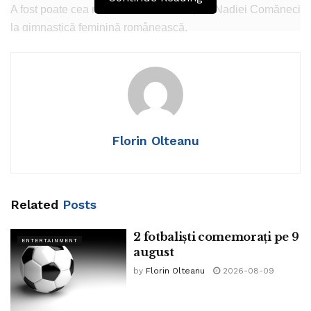
A fost poate cea mai cunoscută urmașă a Nadiei Comăneci
la gimnastică feminină românească.
Tags:
Daniela Silivaș
Florin Olteanu
Related
Posts
2 fotbaliști comemorați pe 9
ENTERTAINMENT
august
by
Florin Olteanu
2026-08-09