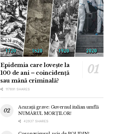
Epidemia care lovește la
100 de ani – coincidență
sau mână criminală?
117891 SHARES
Acuzații grave: Guvernul italian umflă
NUMĂRUL MORȚILOR!
42937 SHARES
Coronavirusul, ucis de POLIDIN!