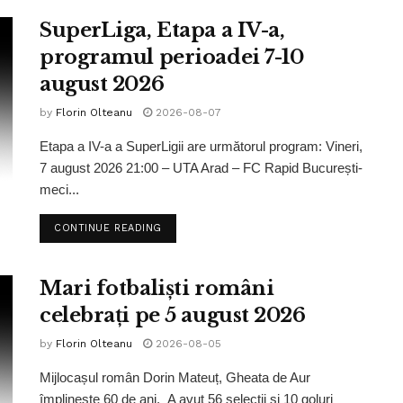
SuperLiga, Etapa a IV-a,
programul perioadei 7-10
august 2026
by
Florin Olteanu
2026-08-07
Etapa a IV-a a SuperLigii are următorul program: Vineri,
7 august 2026 21:00 – UTA Arad – FC Rapid București-
meci...
CONTINUE READING
Mari fotbaliști români
celebrați pe 5 august 2026
by
Florin Olteanu
2026-08-05
Mijlocașul român Dorin Mateuț, Gheata de Aur
împlinește 60 de ani. A avut 56 selecții și 10 goluri