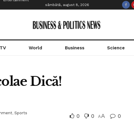
Entertainment
sâmbătă, august 8, 2026
 TV
World
Business
Science
colae Dică!
inment
,
Sports
0
0
A
0
A