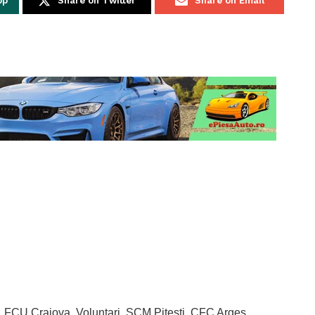
pp
Share on Twitter
Share on Email
, FCU Craiova, Voluntari. SCM Pitești, CFC Argeș,