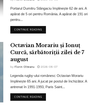
Portarul Dumitru Stângaciu împlinește 62 de ani. A
apărat de 5 ori pentru România. A apărat de 191 ori
pentru...
CONTINUE READING
Octavian Morariu și Ionuț
Curcă, sărbătoriții zilei de 7
august
by
Florin Olteanu
2026-08-07
Legenda rugby-ului românesc Octavian Morariu
împlinește 65 ani. A jucat pe postul de închizător. A
antrenat în 1991-1993, Paris Saint...
CONTINUE READING