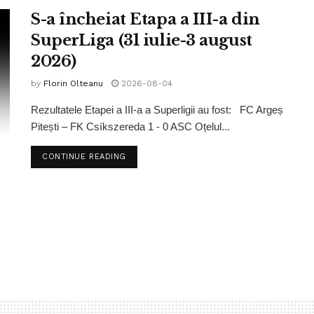
S-a încheiat Etapa a III-a din
SuperLiga (31 iulie-3 august
2026)
by
Florin Olteanu
2026-08-04
Rezultatele Etapei a III-a a Superligii au fost: FC Argeș
Pitești – FK Csíkszereda 1 - 0 ASC Oțelul...
CONTINUE READING