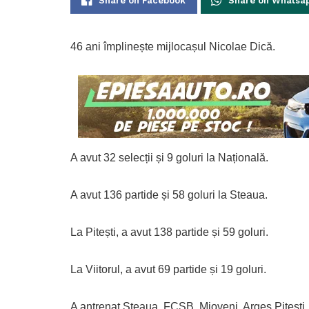
Share on Facebook
Share on Whatsa
46 ani împlinește mijlocașul Nicolae Dică.
A avut 32 selecții și 9 goluri la Națională.
A avut 136 partide și 58 goluri la Steaua.
La Pitești, a avut 138 partide și 59 goluri.
La Viitorul, a avut 69 partide și 19 goluri.
A antrenat Steaua, FCSB, Mioveni, Argeș Pitești