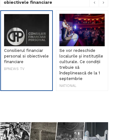
obiectivele financiare
Consilierul financiar
Se vor redeschide
Debut de sen
personal si obiectivele
localurile și instituțiile
muzica româ
financiare
culturale. Ce condiții
Maria Peia r
trebuie să
Internetul la
BPNEWS TV
îndeplinească de la 1
ani!
septembrie
NATIONAL
NATIONAL