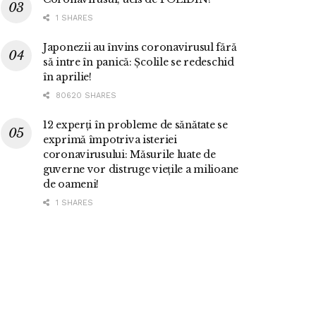
1 SHARES
Japonezii au învins coronavirusul fără
să intre în panică: Școlile se redeschid
în aprilie!
80620 SHARES
12 experți în probleme de sănătate se
exprimă împotriva isteriei
coronavirusului: Măsurile luate de
guverne vor distruge viețile a milioane
de oameni!
1 SHARES