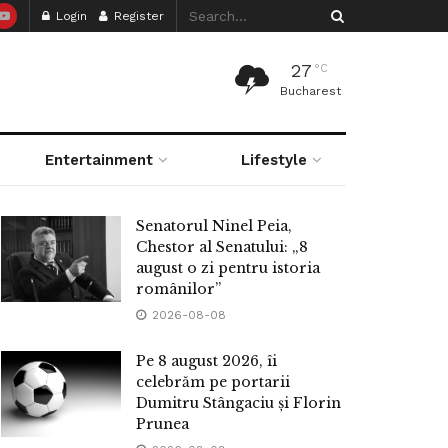
Login
Register
27
°C
Bucharest
Entertainment
Lifestyle
Senatorul Ninel Peia,
Chestor al Senatului: „8
august o zi pentru istoria
românilor”
2026-08-08
Pe 8 august 2026, îi
celebrăm pe portarii
Dumitru Stângaciu și Florin
Prunea