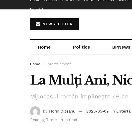
Home
Politics
BPNews TV
World
Business
Science
Lifestyle
NEWSLETTER
Home
Politics
BPNews
Home
Entertainment
La Mulți Ani, Ni
Mijlocașul român împlinește 46 ani
by
Florin Olteanu
2026-05-09
in
Enterta
Reading Time: 1 min read