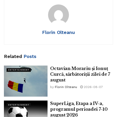
Tags:
Andrei Cristea
Florin Olteanu
Related
Posts
Octavian Morariu și Ionuț
ENTERTAINMENT
Curcă, sărbătoriții zilei de 7
august
by
Florin Olteanu
2026-08-07
SuperLiga, Etapa a IV-a,
ENTERTAINMENT
programul perioadei 7-10
august 2026