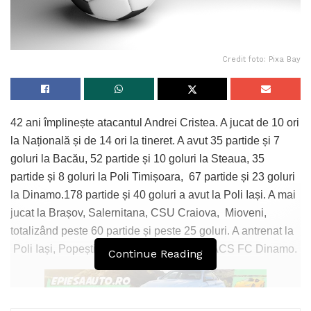
Credit foto: Pixa Bay
42 ani împlinește atacantul Andrei Cristea. A jucat de 10 ori
la Națională și de 14 ori la tineret. A avut 35 partide și 7
goluri la Bacău, 52 partide și 10 goluri la Steaua, 35
partide și 8 goluri la Poli Timișoara, 67 partide și 23 goluri
la Dinamo.178 partide și 40 goluri a avut la Poli Iași. A mai
jucat la Brașov, Salernitana, CSU Craiova, Mioveni,
totalizând peste 60 partide și peste 25 goluri. A antrenat la
Poli Iași, Popești-Leordeni, Concordia, ACS FC Dinamo.
Continue Reading