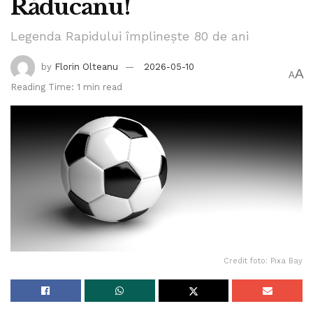
Răducanu!
Legenda Rapidului împlinește 80 de ani
by
Florin Olteanu
2026-05-10
A
A
Reading Time: 1 min read
Credit foto: Pixa Bay