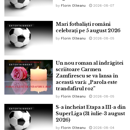
by
Florin Olteanu
2026-08-07
Mari fotbaliști români
ENTERTAINMENT
celebrați pe 5 august 2026
by
Florin Olteanu
2026-08-05
Un nou roman al îndrăgitei
ENTERTAINMENT
scriitoare Carmen
Zamfirescu se va lansa în
această vară: „Parola este
trandafirul roz”
by
Florin Olteanu
2026-08-05
S-a încheiat Etapa a III-a din
ENTERTAINMENT
SuperLiga (31 iulie-3 august
2026)
by
Florin Olteanu
2026-08-04