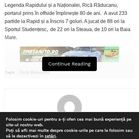
Legenda Rapidului și a Naționalei, Rică Răducanu,
portarul prins în offside împlinește 80 de ani. A avut 233
partide la Rapid și a înscris 7 goluri. A jucat de 88 ori la
Sportul Studențesc, de 22 ori la Steaua, de 10 ori la Baia
Mare.
Continue Reading
Tags:
Rică Răducanu
Folosim cookie-uri pentru a-ți oferi cea mai bună experiență pe
site-ul nostru web.
Florin Olteanu
Poți să afli mai multe despre cookie-urile pe care le folosim sau
This website uses GDPR cookies. By continuing to use this
să le dezactivezi în
setări
.