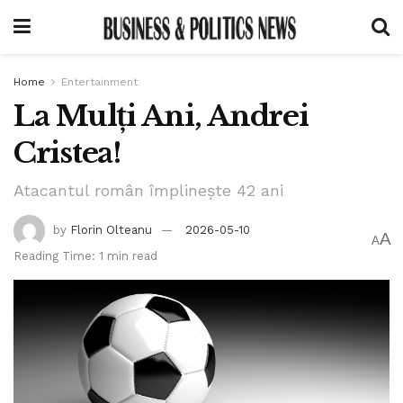
Home
Entertainment
La Mulți Ani, Andrei
Cristea!
Atacantul român împlinește 42 ani
by
Florin Olteanu
2026-05-10
A
A
Reading Time: 1 min read