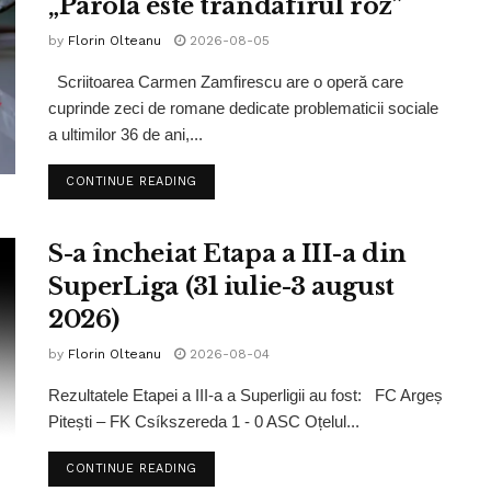
„Parola este trandafirul roz”
by
Florin Olteanu
2026-08-05
Scriitoarea Carmen Zamfirescu are o operă care
cuprinde zeci de romane dedicate problematicii sociale
a ultimilor 36 de ani,...
CONTINUE READING
S-a încheiat Etapa a III-a din
SuperLiga (31 iulie-3 august
2026)
by
Florin Olteanu
2026-08-04
Rezultatele Etapei a III-a a Superligii au fost: FC Argeș
Pitești – FK Csíkszereda 1 - 0 ASC Oțelul...
CONTINUE READING