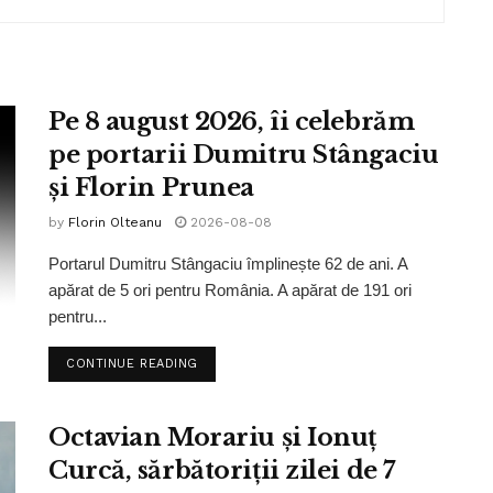
Pe 8 august 2026, îi celebrăm
pe portarii Dumitru Stângaciu
și Florin Prunea
by
Florin Olteanu
2026-08-08
Portarul Dumitru Stângaciu împlinește 62 de ani. A
apărat de 5 ori pentru România. A apărat de 191 ori
pentru...
CONTINUE READING
Octavian Morariu și Ionuț
Curcă, sărbătoriții zilei de 7