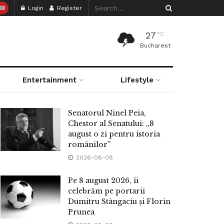
Login
Register
27
°C
Bucharest
Entertainment
Lifestyle
Senatorul Ninel Peia,
Chestor al Senatului: „8
august o zi pentru istoria
românilor”
2026-08-08
Pe 8 august 2026, îi
celebrăm pe portarii
Dumitru Stângaciu și Florin
Prunea