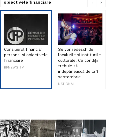
obiectivele financiare
Consilierul financiar
Se vor redeschide
Debut de sen
personal si obiectivele
localurile și instituțiile
muzica româ
financiare
culturale. Ce condiții
Maria Peia r
trebuie să
Internetul la
BPNEWS TV
îndeplinească de la 1
ani!
septembrie
NATIONAL
NATIONAL