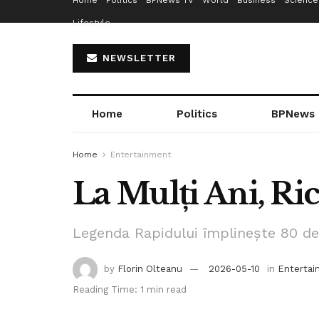
Home
Politics
BPNews TV
World
Business
Science
Lifestyle
NEWSLETTER
Home
Politics
BPNews
Home
Entertainment
La Mulți Ani, Ri
Legenda Rapidului împlinește 80 de
by
Florin Olteanu
2026-05-10
in
Enterta
Reading Time: 1 min read