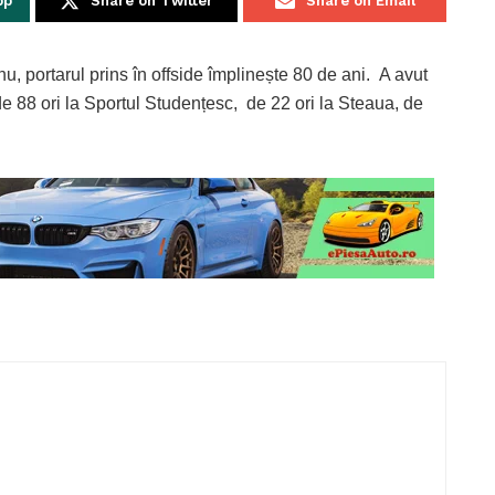
pp
Share on Twitter
Share on Email
 portarul prins în offside împlinește 80 de ani. A avut
 de 88 ori la Sportul Studențesc, de 22 ori la Steaua, de