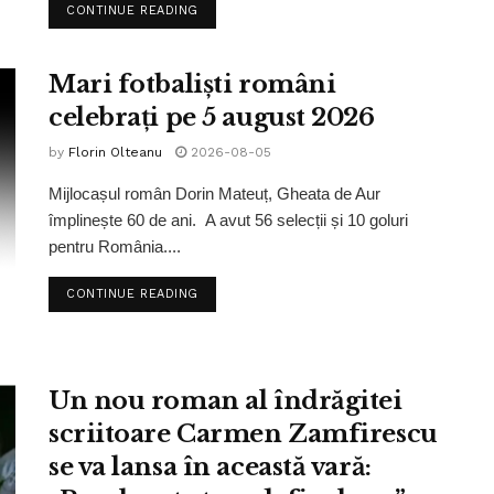
CONTINUE READING
Mari fotbaliști români
celebrați pe 5 august 2026
by
Florin Olteanu
2026-08-05
Mijlocașul român Dorin Mateuț, Gheata de Aur
împlinește 60 de ani. A avut 56 selecții și 10 goluri
pentru România....
CONTINUE READING
Un nou roman al îndrăgitei
scriitoare Carmen Zamfirescu
se va lansa în această vară: