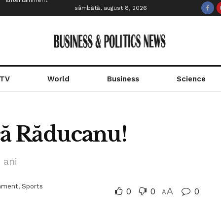
Entertainment
sâmbătă, august 8, 2026
 TV
World
Business
Science
că Răducanu!
 ani
inment
,
Sports
0
0
A
0
A