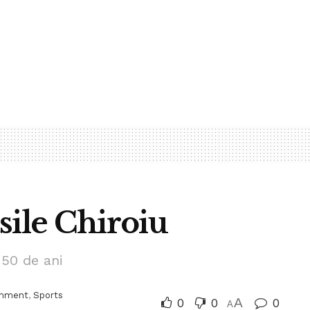
ile Chiroiu
50 de ani
inment
,
Sports
0
0
A
0
A