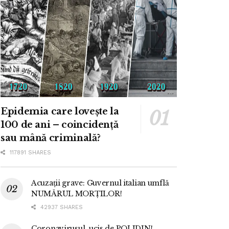
Epidemia care lovește la
100 de ani – coincidență
sau mână criminală?
117891 SHARES
Acuzații grave: Guvernul italian umflă
NUMĂRUL MORȚILOR!
42937 SHARES
Coronavirusul, ucis de POLIDIN!