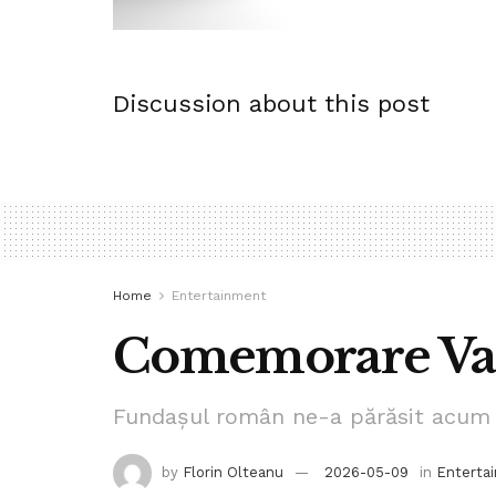
Discussion about this post
Home
Entertainment
Comemorare Vas
Fundașul român ne-a părăsit acum 
by
Florin Olteanu
2026-05-09
in
Enterta