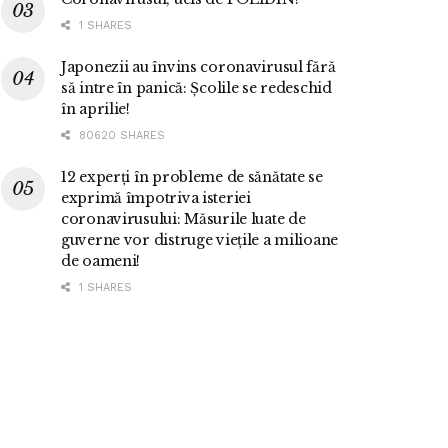
1 SHARES
Japonezii au învins coronavirusul fără
să intre în panică: Școlile se redeschid
în aprilie!
80620 SHARES
12 experți în probleme de sănătate se
exprimă împotriva isteriei
coronavirusului: Măsurile luate de
guverne vor distruge viețile a milioane
de oameni!
1 SHARES