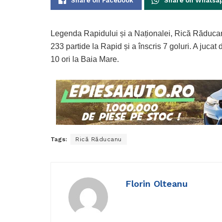
Share on Facebook
Share on Whatsa
Legenda Rapidului și a Naționalei, Rică Răducanu,
233 partide la Rapid și a înscris 7 goluri. A jucat
10 ori la Baia Mare.
Tags:
Rică Răducanu
Florin Olteanu