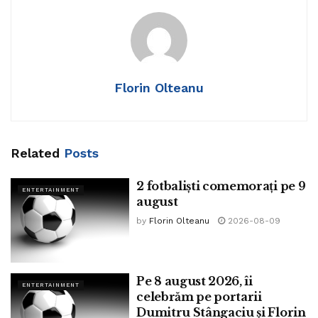
Florin Olteanu
Related
Posts
2 fotbaliști comemorați pe 9
ENTERTAINMENT
august
by
Florin Olteanu
2026-08-09
Pe 8 august 2026, îi
ENTERTAINMENT
celebrăm pe portarii
Dumitru Stângaciu și Florin