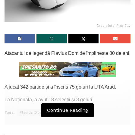
Credit foto: Pixa Bay
Atacantul de legendă Flavius Domide împlinește 80 de ani.
A jucat 342 partide și a înscris 75 goluri la UTA Arad.
La Națională, a avut 18 selecții și 3 goluri.
Continue Reading
Tags:
Flavius Domide