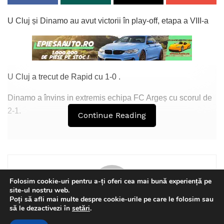
U Cluj și Dinamo au avut victorii în play-off, etapa a VIII-a
U Cluj a trecut de Rapid cu 1-0 .
Dinamo a învins in extremis echipa FC Argeș cu scorul de
2-1.
Continue Reading
Tags:
Argeș
cluj
dinamo
Rapid
Folosim cookie-uri pentru a-ți oferi cea mai bună experiență pe
site-ul nostru web.
Poți să afli mai multe despre cookie-urile pe care le folosim sau
This website uses GDPR cookies. By continuing to use this
să le dezactivezi în
setări
.
Florin Olteanu
website you are giving consent to cookies being used. Visit our