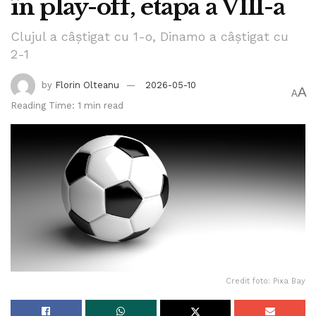
în play-off, etapa a VIII-a
Clujul a câștigat cu 1-o, Dinamo a câștigat cu
2-1
by
Florin Olteanu
2026-05-10
A
A
Reading Time: 1 min read
Credit foto: Pixa Bay