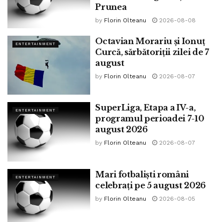
Prunea
by
Florin Olteanu
2026-08-08
Octavian Morariu și Ionuț
ENTERTAINMENT
Curcă, sărbătoriții zilei de 7
august
by
Florin Olteanu
2026-08-07
SuperLiga, Etapa a IV-a,
ENTERTAINMENT
programul perioadei 7-10
august 2026
by
Florin Olteanu
2026-08-07
Mari fotbaliști români
ENTERTAINMENT
celebrați pe 5 august 2026
by
Florin Olteanu
2026-08-05