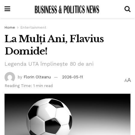
Home
Entertainment
La Mulți Ani, Flavius
Domide!
Legenda UTA împlinește 80 de ani
by
Florin Olteanu
2026-05-11
A
A
Reading Time: 1 min read