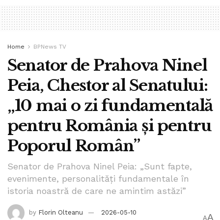
Home
BPNews TV
Senator de Prahova Ninel
Peia, Chestor al Senatului:
„10 mai o zi fundamentală
pentru România și pentru
Poporul Român”
Senator de Prahova Ninel Peia: „Sunt fapte,
evenimente, personalități fundamentale în
istoria noastră de care ne amintim astăzi”
by
Florin Olteanu
2026-05-10
A
A