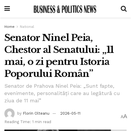
Home
National
Senator Ninel Peia,
Chestor al Senatului: „11
mai, o zi pentru Istoria
Poporului Român”
Senator de Prahova Ninel Peia: „Sunt fapte,
evenimente, personalități care au legătură cu
ziua de 11 mai”
by
Florin Olteanu
2026-05-11
A
A
Reading Time: 1 min read