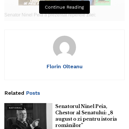
Continue Reading
Senator Ninel Peia a prezentat reperele zilei:
„De la 11 mai 1866, Carol I a început efectiv să
domnească. Se spune că primul cadou făcut miniștrilor au
fost ceasurile ca să fie punctuali. A domnit 48 de ani
realizând lucruri fundamentale.
La 11 mai 1990, și-a încetat activitatea CPUN.
Florin Olteanu
Fobtalistul Flavius Domide aniversează 80 de ani.
În 2014, a murit actrița Margareta Pogonat”
Related
Posts
Tags:
ninel peia
Senatorul Ninel Peia,
NATIONAL
Chestor al Senatului: „8
august o zi pentru istoria
românilor”