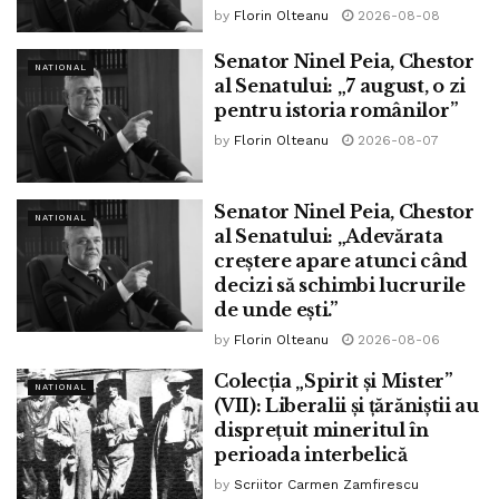
by
Florin Olteanu
2026-08-08
Senator Ninel Peia, Chestor
NATIONAL
al Senatului: „7 august, o zi
pentru istoria românilor”
by
Florin Olteanu
2026-08-07
Senator Ninel Peia, Chestor
NATIONAL
al Senatului: „Adevărata
creștere apare atunci când
decizi să schimbi lucrurile
de unde ești.”
by
Florin Olteanu
2026-08-06
Colecția „Spirit și Mister”
NATIONAL
(VII): Liberalii și țărăniștii au
disprețuit mineritul în
perioada interbelică
by
Scriitor Carmen Zamfirescu