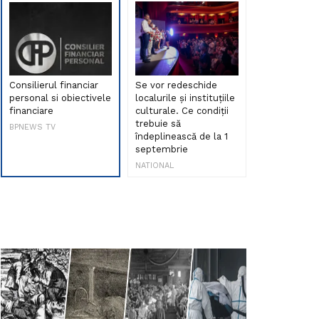
Consilierul financiar
Se vor redeschide
Debut de sen
personal si obiectivele
localurile și instituțiile
muzica româ
financiare
culturale. Ce condiții
Maria Peia r
trebuie să
Internetul la
BPNEWS TV
îndeplinească de la 1
ani!
septembrie
NATIONAL
NATIONAL