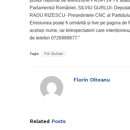
postul național de televiziune PROFI 24 TV alăt
Parlamentul României, SILVIU GURLUI- Deputat d
RADU RIZESCU- Președintele CNC al Partidului
Emisiunea poate fi urmărită și live pe pagina d
același nume, iar telespectatorii care intenționeaz
de telefon 0726989877.”
Tags:
Titi Sultan
Florin Olteanu
Related
Posts