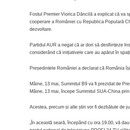
Fostul Premier Viorica Dăncilă a explicat că va s
cooperare a României cu Republica Populară Chin
dezvoltare.
Partidul AUR a negat că ar dori să desființeze In
considerând că inițiativele care au apărut în spaț
Președintele României a declarat că România își 
Mâine, 13 mai, Summitul B9 va fi prezidat de Preș
Mâine, 13 mai, începe Summitul SUA-China prin î
Acestea, precum și alte știri vor fi dezbătute de ju
„În această seară, începând cu ora 19.00, vă d