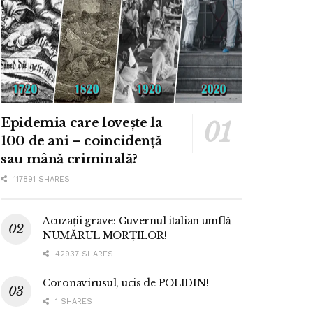
Epidemia care lovește la
100 de ani – coincidență
sau mână criminală?
117891 SHARES
Acuzații grave: Guvernul italian umflă
NUMĂRUL MORȚILOR!
42937 SHARES
Coronavirusul, ucis de POLIDIN!
1 SHARES