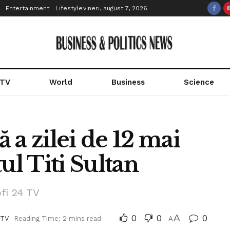
Entertainment
Lifestyle
vineri, august 7, 2026
 TV
World
Business
Science
ă a zilei de 12 mai
ul Titi Sultan
ofi 24 TV
0
0
A
0
 TV
Reading Time: 2 mins read
A