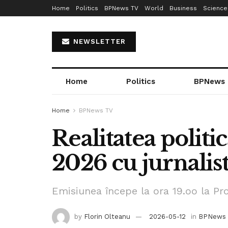
Home
Politics
BPNews TV
World
Business
Science
NEWSLETTER
Home
Politics
BPNews
Home
BPNews TV
Realitatea politic
2026 cu jurnalist
Emisiunea începe la ora 19.oo la Pr
by
Florin Olteanu
2026-05-12
in
BPNews