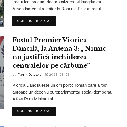
trecut legi precum decarbonizarea și integritatea.
Amendamentul referitor la Dominic Fritz a trecut...
CONTINUE READING
Fostul Premier Viorica
Dăncilă, la Antena 3: „ Nimic
nu justifică închiderea
centralelor pe cărbune”
by
Florin Olteanu
2026-08-05
Viorica Dăncilă este un om politic român care a fost
aproape un deceniu europarlamentar social-democrat.
A fost Prim Ministru și...
CONTINUE READING