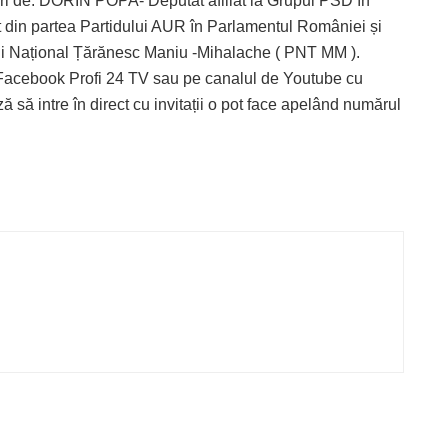
uri de: DORIN POPA- Deputat afiliat la Grupul PSD în
in partea Partidului AUR în Parlamentul României și
 Național Țărănesc Maniu -Mihalache ( PNT MM ).
e Facebook Profi 24 TV sau pe canalul de Youtube cu
ă să intre în direct cu invitații o pot face apelând numărul