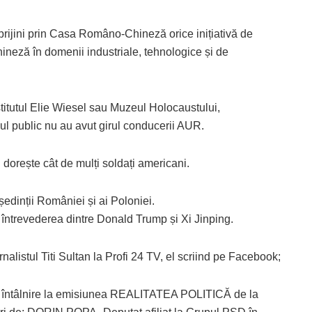
prijini prin Casa Româno-Chineză orice inițiativă de
eză în domenii industriale, tehnologice și de
stitutul Elie Wiesel sau Muzeul Holocaustului,
iul public nu au avut girul conducerii AUR.
dorește cât de mulți soldați americani.
edinții României și ai Poloniei.
ntrevederea dintre Donald Trump și Xi Jinping.
rnalistul Titi Sultan la Profi 24 TV, el scriind pe Facebook;
au întâlnire la emisiunea REALITATEA POLITICĂ de la