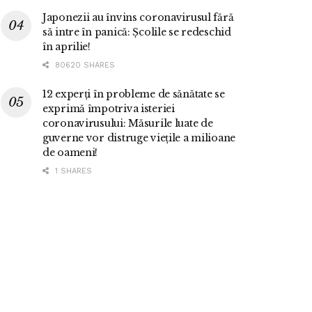
Japonezii au învins coronavirusul fără
să intre în panică: Școlile se redeschid
în aprilie!
80620 SHARES
12 experți în probleme de sănătate se
exprimă împotriva isteriei
coronavirusului: Măsurile luate de
guverne vor distruge viețile a milioane
de oameni!
1 SHARES