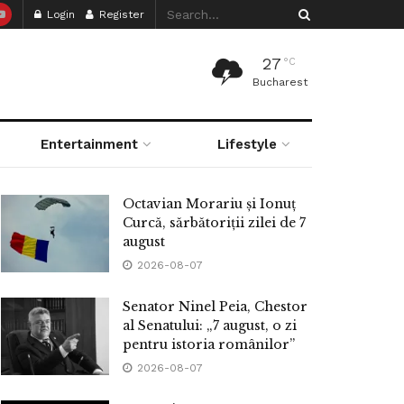
Login
Register
27
°C
Bucharest
Entertainment
Lifestyle
Octavian Morariu și Ionuț
Curcă, sărbătoriții zilei de 7
august
2026-08-07
Senator Ninel Peia, Chestor
al Senatului: „7 august, o zi
pentru istoria românilor”
2026-08-07