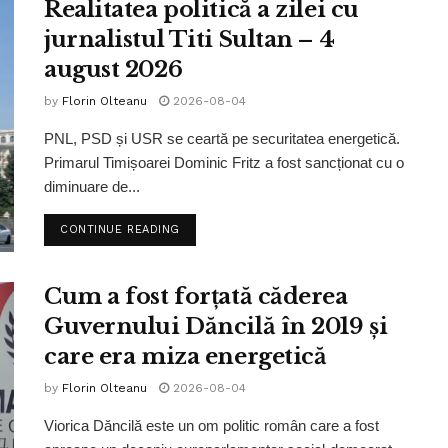
Realitatea politică a zilei cu
jurnalistul Titi Sultan – 4
august 2026
by
Florin Olteanu
2026-08-04
PNL, PSD și USR se ceartă pe securitatea energetică.
Primarul Timișoarei Dominic Fritz a fost sancționat cu o
diminuare de...
CONTINUE READING
Cum a fost forțată căderea
Guvernului Dăncilă în 2019 și
care era miza energetică
by
Florin Olteanu
2026-08-04
Viorica Dăncilă este un om politic român care a fost