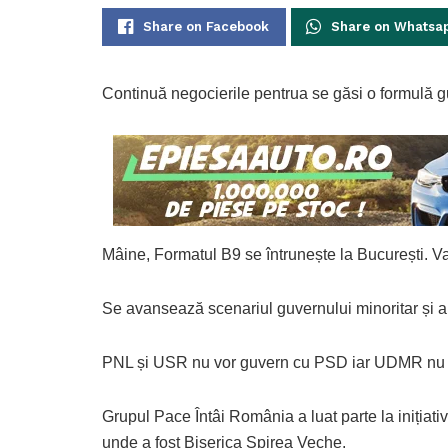
Share on Facebook
Share on Whatsa
Continuă negocierile pentrua se găsi o formulă 
Mâine, Formatul B9 se întrunește la București. Va
Se avansează scenariul guvernului minoritar și al
PNL și USR nu vor guvern cu PSD iar UDMR nu vr
Grupul Pace Întâi România a luat parte la inițiativ
unde a fost Biserica Spirea Veche.