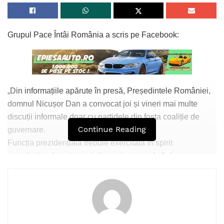
Grupul Pace Întâi România a scris pe Facebook:
„Din informațiile apărute în presă, Președintele României,
domnul Nicușor Dan a convocat joi și vineri mai multe
discuții informale doar cu partidele din fosta coaliție de
Continue Reading
guvernare.
Funcția prezidențială trebuie exercitată în spirit
constituțional, cu imparțialitate și respect față de
pluralismul politic.
Președintele României are, potrivit Constituției, rolul de
mediator între puterile statului și între stat și societate, nu
rolul de reprezentant al unor negocieri restrânse cu
anumite partide”.