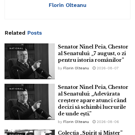
Florin Olteanu
Tags:
ninel peia
Related
Posts
Senator Ninel Peia, Chestor
NATIONAL
al Senatului: „7 august, o zi
pentru istoria românilor”
by
Florin Olteanu
2026-08-07
Senator Ninel Peia, Chestor
NATIONAL
al Senatului: „Adevărata
creștere apare atunci când
decizi să schimbi lucrurile
de unde ești.”
by
Florin Olteanu
2026-08-06
Colecția „Spirit și Mister”
NATIONAL