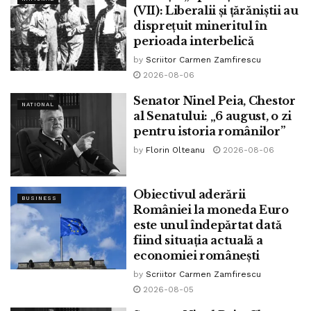
(VII): Liberalii și țărăniștii au
disprețuit mineritul în
perioada interbelică
by
Scriitor Carmen Zamfirescu
2026-08-06
Senator Ninel Peia, Chestor
NATIONAL
al Senatului: „6 august, o zi
pentru istoria românilor”
by
Florin Olteanu
2026-08-06
Obiectivul aderării
BUSINESS
României la moneda Euro
este unul îndepărtat dată
fiind situația actuală a
economiei românești
by
Scriitor Carmen Zamfirescu
2026-08-05