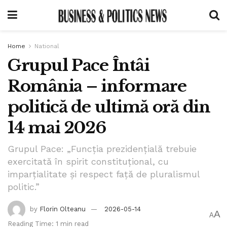
Home
National
Grupul Pace Întâi
România – informare
politică de ultimă oră din
14 mai 2026
Grupul Pace: „Funcția prezidențială trebuie
exercitată în spirit constituțional, cu
imparțialitate și respect față de pluralismul
politic.”
by
Florin Olteanu
2026-05-14
A
A
Reading Time: 1 min read