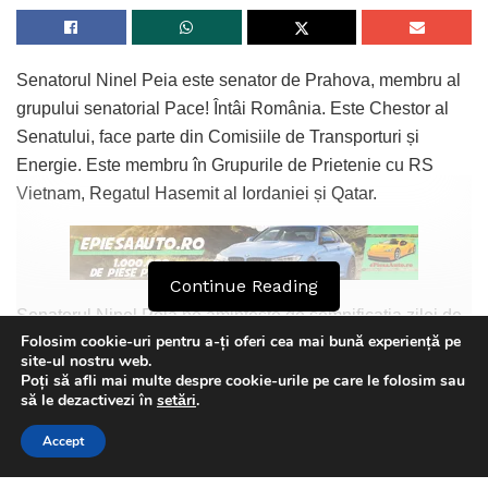
Senatorul Ninel Peia este senator de Prahova, membru al
grupului senatorial Pace! Întâi România. Este Chestor al
Senatului, face parte din Comisiile de Transporturi și
Energie. Este membru în Grupurile de Prietenie cu RS
Vietnam, Regatul Hasemit al Iordaniei și Qatar.
Continue Reading
Senatorul Ninel Peia ne amintește de semnificația zilei de
Folosim cookie-uri pentru a-ți oferi cea mai bună experiență pe
azi:
site-ul nostru web.
Poți să afli mai multe despre cookie-urile pe care le folosim sau
„Pe 13 mai 1923, elevul Amilcar Săndulescu din Craiova,
This website uses GDPR cookies. By continuing to use this
să le dezactivezi în
setări
.
fiu de erou martir de război alegea sicriul Soldatului
website you are giving consent to cookies being used. Visit our
Accept
Necunoscut care a fost înmormântat pe 17 mai 1923, de
Privacy and Cookie Policy
.
I Agree
Înălțarea Domnului.