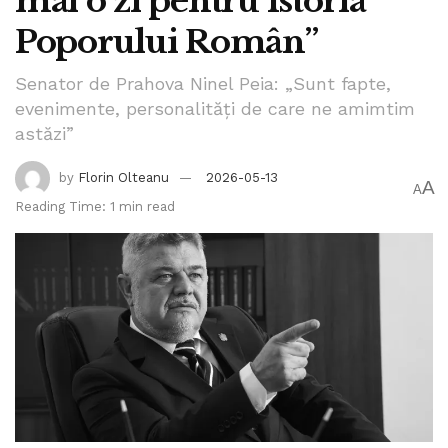
mai o zi pentru Istoria
Poporului Român”
Senator de Prahova Ninel Peia: „Sunt fapte,
evenimente, personalități de care ne amimtim
astăzi”
by
Florin Olteanu
2026-05-13
A
A
Reading Time: 1 min read