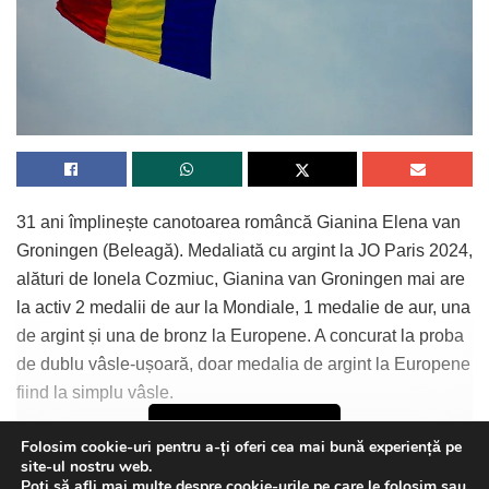
31 ani împlinește canotoarea româncă Gianina Elena van
Groningen (Beleagă). Medaliată cu argint la JO Paris 2024,
alături de Ionela Cozmiuc, Gianina van Groningen mai are
la activ 2 medalii de aur la Mondiale, 1 medalie de aur, una
de argint și una de bronz la Europene. A concurat la proba
de dublu vâsle-ușoară, doar medalia de argint la Europene
fiind la simplu vâsle.
Continue Reading
Folosim cookie-uri pentru a-ți oferi cea mai bună experiență pe
site-ul nostru web.
Poți să afli mai multe despre cookie-urile pe care le folosim sau