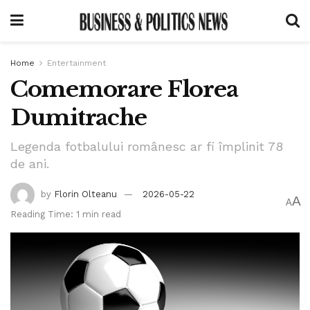
Home
Entertainment
Comemorare Florea
Dumitrache
Legenda fotbalului românesc ar fi împlinit 78
de ani.
by
Florin Olteanu
2026-05-22
A
A
Reading Time: 1 min read