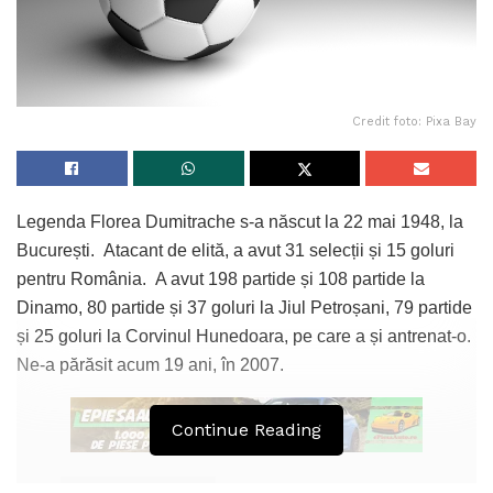
Credit foto: Pixa Bay
Legenda Florea Dumitrache s-a născut la 22 mai 1948, la
București. Atacant de elită, a avut 31 selecții și 15 goluri
pentru România. A avut 198 partide și 108 partide la
Dinamo, 80 partide și 37 goluri la Jiul Petroșani, 79 partide
și 25 goluri la Corvinul Hunedoara, pe care a și antrenat-o.
Ne-a părăsit acum 19 ani, în 2007.
Continue Reading
Tags:
Florea Dumitrache