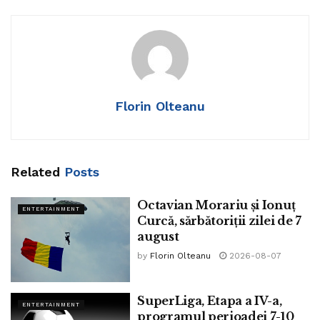
Florin Olteanu
Related
Posts
Octavian Morariu și Ionuț
ENTERTAINMENT
Curcă, sărbătoriții zilei de 7
august
by
Florin Olteanu
2026-08-07
SuperLiga, Etapa a IV-a,
ENTERTAINMENT
programul perioadei 7-10