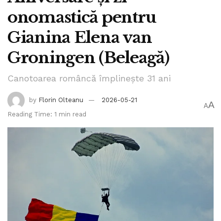
onomastică pentru
Gianina Elena van
Groningen (Beleagă)
Canotoarea româncă împlinește 31 ani
by
Florin Olteanu
2026-05-21
A
A
Reading Time: 1 min read