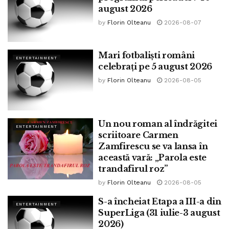
august 2026
by
Florin Olteanu
2026-08-07
Mari fotbaliști români
ENTERTAINMENT
celebrați pe 5 august 2026
by
Florin Olteanu
2026-08-05
Un nou roman al îndrăgitei
ENTERTAINMENT
scriitoare Carmen
Zamfirescu se va lansa în
această vară: „Parola este
trandafirul roz”
by
Florin Olteanu
2026-08-05
S-a încheiat Etapa a III-a din
ENTERTAINMENT
SuperLiga (31 iulie-3 august
2026)