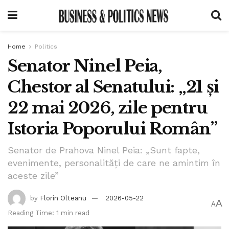
Home
Politics
Senator Ninel Peia,
Chestor al Senatului: „21 și
22 mai 2026, zile pentru
Istoria Poporului Român”
Senator de Prahova Ninel Peia: „Sunt fapte,
evenimente, personalități de care ne amintim în
aceste zile”
by
Florin Olteanu
2026-05-22
A
A
Reading Time: 1 min read