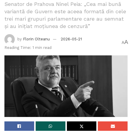
Senator de Prahova Ninel Peia: „Cea mai bună
variantă de Guvern este aceea formată din cele
trei mari grupuri parlamentare care au semnat
şi au iniţiat moţiunea de cenzură”
by
Florin Olteanu
2026-05-21
A
A
Reading Time: 1 min read