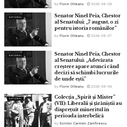
by
Florin Olteanu
2026-08-08
Tags:
ninel peia
Senator Ninel Peia, Chestor
NATIONAL
al Senatului: „7 august, o zi
pentru istoria românilor”
by
Florin Olteanu
2026-08-07
Senator Ninel Peia, Chestor
NATIONAL
al Senatului: „Adevărata
creștere apare atunci când
decizi să schimbi lucrurile
de unde ești.”
by
Florin Olteanu
2026-08-06
Colecția „Spirit și Mister”
NATIONAL
(VII): Liberalii și țărăniștii au
disprețuit mineritul în
perioada interbelică
by
Scriitor Carmen Zamfirescu