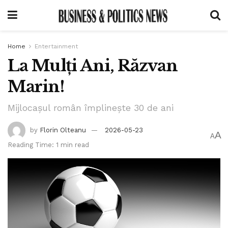
Home
Entertainment
La Mulți Ani, Răzvan
Marin!
Mijlocașul român împlinește 30 de ani
by
Florin Olteanu
2026-05-23
A
A
Reading Time: 1 min read