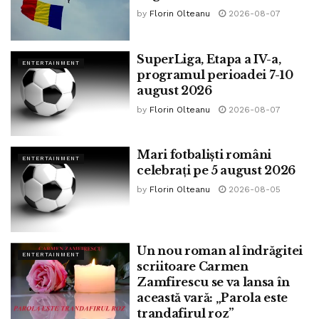
by
Florin Olteanu
2026-08-07
SuperLiga, Etapa a IV-a,
ENTERTAINMENT
programul perioadei 7-10
august 2026
by
Florin Olteanu
2026-08-07
Mari fotbaliști români
ENTERTAINMENT
celebrați pe 5 august 2026
by
Florin Olteanu
2026-08-05
Un nou roman al îndrăgitei
ENTERTAINMENT
scriitoare Carmen
Zamfirescu se va lansa în
această vară: „Parola este
trandafirul roz”