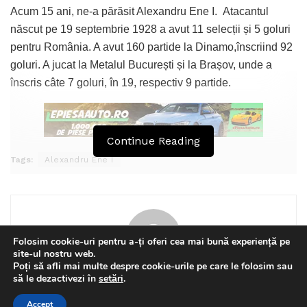
Acum 15 ani, ne-a părăsit Alexandru Ene I. Atacantul
născut pe 19 septembrie 1928 a avut 11 selecții și 5 goluri
pentru România. A avut 160 partide la Dinamo,înscriind 92
goluri. A jucat la Metalul București și la Brașov, unde a
înscris câte 7 goluri, în 19, respectiv 9 partide.
Continue Reading
Tags:
Alexandru Ene I
Folosim cookie-uri pentru a-ți oferi cea mai bună experiență pe
site-ul nostru web.
Poți să afli mai multe despre cookie-urile pe care le folosim sau
This website uses GDPR cookies. By continuing to use this
să le dezactivezi în
setări
.
Florin Olteanu
website you are giving consent to cookies being used. Visit our
Accept