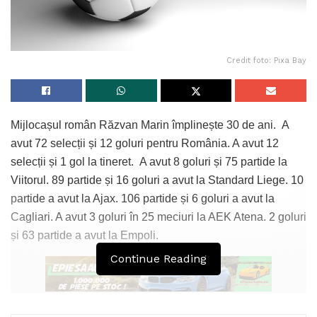
Credit foto: Pixa Bay
Mijlocașul român Răzvan Marin împlinește 30 de ani. A
avut 72 selecții și 12 goluri pentru România. A avut 12
selecții și 1 gol la tineret. A avut 8 goluri și 75 partide la
Viitorul. 89 partide și 16 goluri a avut la Standard Liege. 10
partide a avut la Ajax. 106 partide și 6 goluri a avut la
Cagliari. A avut 3 goluri în 25 meciuri la AEK Atena. 2 goluri
și 63 partide a avut la Empoli.
Continue Reading
Tags:
Răzvan Marin