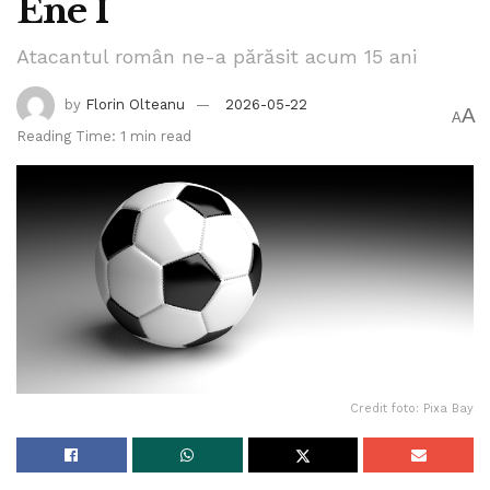
Ene I
Atacantul român ne-a părăsit acum 15 ani
by
Florin Olteanu
2026-05-22
A
A
Reading Time: 1 min read
Credit foto: Pixa Bay