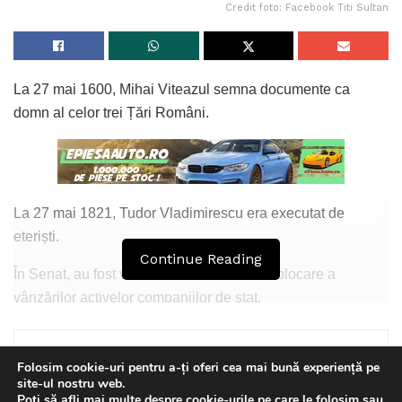
Credit foto: Facebook Titi Sultan
La 27 mai 1600, Mihai Viteazul semna documente ca
domn al celor trei Țări Români.
La 27 mai 1821, Tudor Vladimirescu era executat de
eteriști.
Continue Reading
În Senat, au fost votate amendamente de blocare a
vânzărilor activelor companiilor de stat.
Se afirmă pe surse, că Eugen Tomac ar putea fi Premierul
României.
Folosim cookie-uri pentru a-ți oferi cea mai bună experiență pe
site-ul nostru web.
Acestea și alte știri vor fi dezbătute de jurnalistul Titi Sultan
Poți să afli mai multe despre cookie-urile pe care le folosim sau