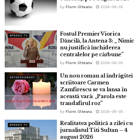
by
Florin Olteanu
2026-08-05
Fostul Premier Viorica
BPNEWS TV
Dăncilă, la Antena 3: „ Nimic
nu justifică închiderea
centralelor pe cărbune”
by
Florin Olteanu
2026-08-05
Un nou roman al îndrăgitei
ENTERTAINMENT
scriitoare Carmen
Zamfirescu se va lansa în
această vară: „Parola este
trandafirul roz”
by
Florin Olteanu
2026-08-05
Realitatea politică a zilei cu
BPNEWS TV
jurnalistul Titi Sultan – 4
august 2026