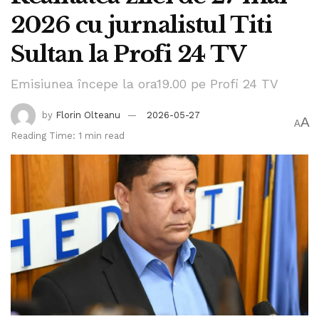
2026 cu jurnalistul Titi
Sultan la Profi 24 TV
Emisiunea începe la ora19.00 pe Profi 24 TV
by
Florin Olteanu
2026-05-27
A
A
Reading Time: 1 min read