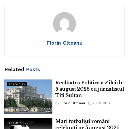
Juventus, 67 partide și 13 goluri la Brazi, 15 partide și 4
goluri, la Concordia Chiajna. A avut 14 partide și 7 goluri la
Baia Mare, 33 partide și 12 goluri la Luceafărul, 13 partide
și 2 goluri la Chimia, 8 partide și 1 gol la Turnu Severin, 11
partide și 1 gol la Mioveni.
Florin Olteanu
Tags:
Fotbal
Related
Posts
Realitatea Politică a Zilei de
BPNEWS TV
5 august 2026 cu jurnalistul
Titi Sultan
by
Florin Olteanu
2026-08-05
Mari fotbaliști români
ENTERTAINMENT
celebrați pe 5 august 2026