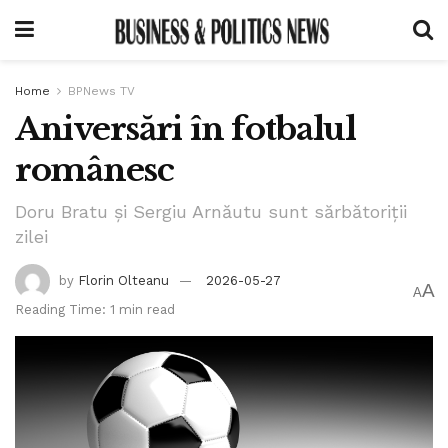
Home
BPNews TV
Aniversări în fotbalul
românesc
Doru Bratu și Sergiu Arnăutu sunt sărbătoriții
zilei
by
Florin Olteanu
2026-05-27
A
A
Reading Time: 1 min read