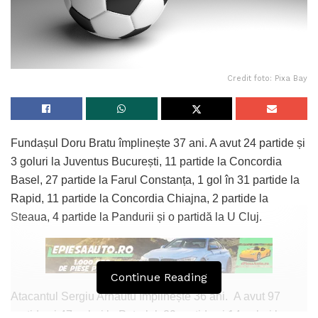
Credit foto: Pixa Bay
Fundașul Doru Bratu împlinește 37 ani. A avut 24 partide și
3 goluri la Juventus București, 11 partide la Concordia
Basel, 27 partide la Farul Constanța, 1 gol în 31 partide la
Rapid, 11 partide la Concordia Chiajna, 2 partide la
Steaua, 4 partide la Pandurii și o partidă la U Cluj.
Continue Reading
Atacantul Sergiu Arnăutu împlinește 36 ani. A avut 97
partide și 47 goluri la Petrolul, 29 partide și 14 goluri la