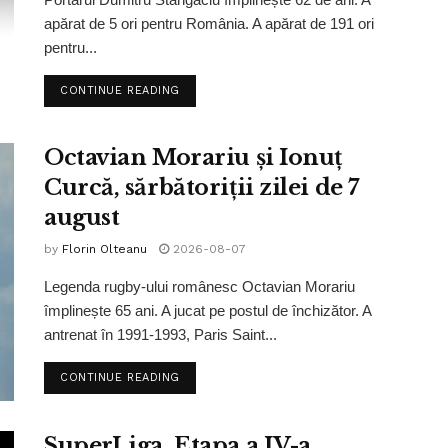
apărat de 5 ori pentru România. A apărat de 191 ori
pentru...
CONTINUE READING
Octavian Morariu și Ionuț
Curcă, sărbătoriții zilei de 7
august
by
Florin Olteanu
2026-08-07
Legenda rugby-ului românesc Octavian Morariu
împlinește 65 ani. A jucat pe postul de închizător. A
antrenat în 1991-1993, Paris Saint...
CONTINUE READING
SuperLiga, Etapa a IV-a,