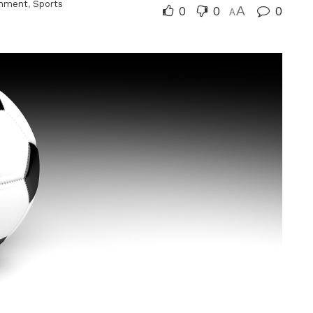
inment
,
Sports
0
0
A
0
A