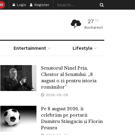
Login
Register
27
°C
Bucharest
Entertainment
Lifestyle
Senatorul Ninel Peia,
Chestor al Senatului: „8
august o zi pentru istoria
românilor”
2026-08-08
Pe 8 august 2026, îi
celebrăm pe portarii
Dumitru Stângaciu și Florin
Prunea