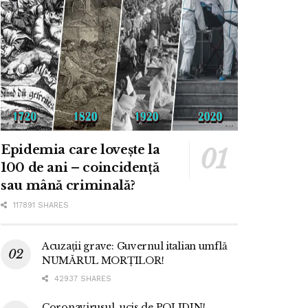
Epidemia care lovește la
100 de ani – coincidență
sau mână criminală?
117891 SHARES
Acuzații grave: Guvernul italian umflă
NUMĂRUL MORȚILOR!
42937 SHARES
Coronavirusul, ucis de POLIDIN!