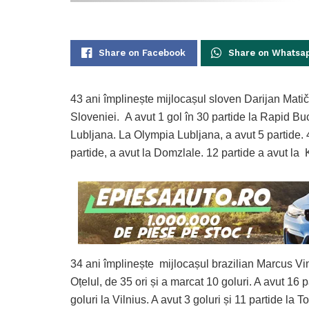
Share on Facebook
Share on Whatsa
43 ani împlinește mijlocașul sloven Darijan Matič.
Sloveniei. A avut 1 gol în 30 partide la Rapid Bucu
Lubljana. La Olympia Lubljana, a avut 5 partide. 4 
partide, a avut la Domzlale. 12 partide a avut la 
34 ani împlinește mijlocașul brazilian Marcus Vin
Oțelul, de 35 ori și a marcat 10 goluri. A avut 16 p
goluri la Vilnius. A avut 3 goluri și 11 partide la 