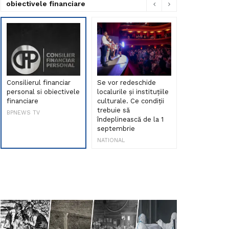
obiectivele financiare
Consilierul financiar
Se vor redeschide
Debut de sen
personal si obiectivele
localurile și instituțiile
muzica româ
financiare
culturale. Ce condiții
Maria Peia r
trebuie să
Internetul la
BPNEWS TV
îndeplinească de la 1
ani!
septembrie
NATIONAL
NATIONAL