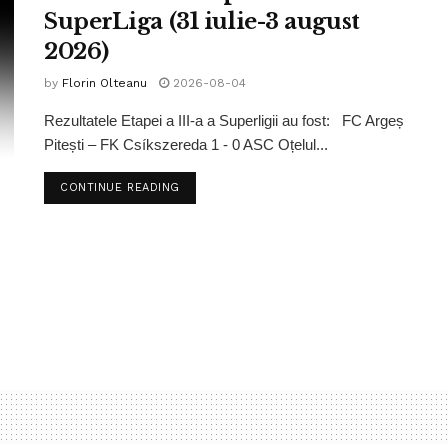
SuperLiga (31 iulie-3 august
2026)
by
Florin Olteanu
2026-08-04
Rezultatele Etapei a III-a a Superligii au fost: FC Argeș
Pitești – FK Csíkszereda 1 - 0 ASC Oțelul...
CONTINUE READING