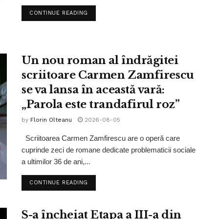
CONTINUE READING
Un nou roman al îndrăgitei
scriitoare Carmen Zamfirescu
se va lansa în această vară:
„Parola este trandafirul roz”
by
Florin Olteanu
2026-08-05
Scriitoarea Carmen Zamfirescu are o operă care
cuprinde zeci de romane dedicate problematicii sociale
a ultimilor 36 de ani,...
CONTINUE READING
S-a încheiat Etapa a III-a din