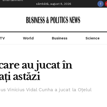
Entertainment
sâmbătă, august 8, 2026
 TV
World
Business
Science
 care au jucat în
ți astăzi
us Vinícius Vidal Cunha a jucat la Oțelul