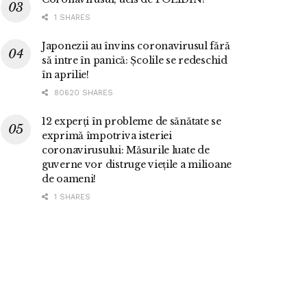
1 SHARES
Japonezii au învins coronavirusul fără
să intre în panică: Școlile se redeschid
în aprilie!
80620 SHARES
12 experți în probleme de sănătate se
exprimă împotriva isteriei
coronavirusului: Măsurile luate de
guverne vor distruge viețile a milioane
de oameni!
1 SHARES