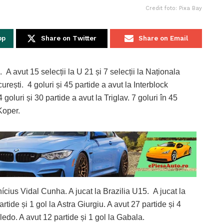
Credit foto: Pixa Bay
pp
Share on Twitter
Share on Email
 A avut 15 selecții la U 21 și 7 selecții la Naționala
rești. 4 goluri și 45 partide a avut la Interblock
goluri și 30 partide a avut la Triglav. 7 goluri în 45
Koper.
ícius Vidal Cunha. A jucat la Brazilia U15. A jucat la
artide și 1 gol la Astra Giurgiu. A avut 27 partide și 4
Toledo. A avut 12 partide și 1 gol la Gabala.