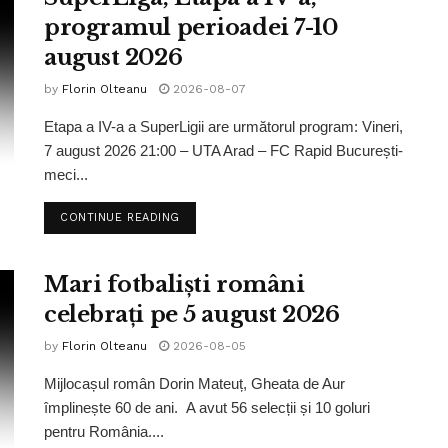
programul perioadei 7-10
august 2026
by
Florin Olteanu
2026-08-07
Etapa a IV-a a SuperLigii are următorul program: Vineri,
7 august 2026 21:00 – UTA Arad – FC Rapid București-
meci...
CONTINUE READING
Mari fotbaliști români
celebrați pe 5 august 2026
by
Florin Olteanu
2026-08-05
Mijlocașul român Dorin Mateuț, Gheata de Aur
împlinește 60 de ani. A avut 56 selecții și 10 goluri
pentru România....