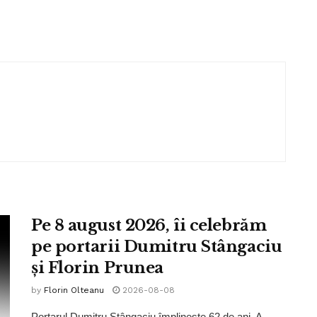
Pe 8 august 2026, îi celebrăm
pe portarii Dumitru Stângaciu
și Florin Prunea
by
Florin Olteanu
2026-08-08
Portarul Dumitru Stângaciu împlinește 62 de ani. A