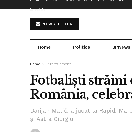
Home
Politics
BPNews TV
World
Business
Science
Lifestyle
NEWSLETTER
Home
Politics
BPNews
Home
Entertainment
Fotbaliști străini
România, celebra
Darijan Matič. a jucat la Rapid, Marc
și Astra Giurgiu