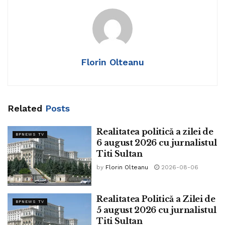
Șeful statului a precizat că a vizitat locul exploziei și a
primit explicații de la anchetatorii care investighează cazul.
NATO și UE sunt preocupate de updatarea resurselor de
apărare față de atacurile dronilor. Este o lipsă de
echipamente de contracarare a dronelor pe tot continentul,
Florin Olteanu
susține șeful statului.
Related
Posts
Realitatea politică a zilei de
BPNEWS TV
6 august 2026 cu jurnalistul
Titi Sultan
by
Florin Olteanu
2026-08-06
Realitatea Politică a Zilei de
BPNEWS TV
5 august 2026 cu jurnalistul
Titi Sultan