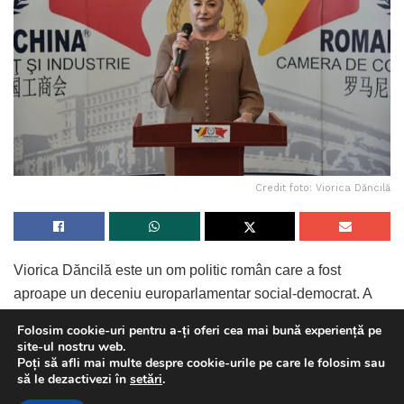
Credit foto: Viorica Dăncilă
Viorica Dăncilă este un om politic român care a fost
aproape un deceniu europarlamentar social-democrat. A
fost Prim Ministru și lider al PSD în perioada 2018-2019. În
Folosim cookie-uri pentru a-ți oferi cea mai bună experiență pe
ianuarie-iunie 2019, a condus ca Prim Ministru Consiliul
site-ul nostru web.
Poți să afli mai multe despre cookie-urile pe care le folosim sau
UE. A fost primul Prim Ministru femeie din istoria României
This website uses GDPR cookies. By continuing to use this
să le dezactivezi în
setări
.
și primul candidat femeie la Președinția României în 2019.
website you are giving consent to cookies being used. Visit our