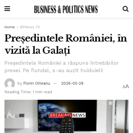
Home
BPNews TV
Președintele României, în
vizită la Galați
Președintele României a răspuns întrebărilor
presei. Pe fiundal, s-au auzit huiduieli!
by
Florin Olteanu
2026-05-29
A
A
Reading Time: 1 min read