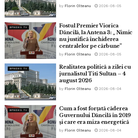
by
Florin Olteanu
2026-08-05
Credit foto: Pixa Bay
Șeful statului consideră că expulzarea Consulului Rusiei
Fostul Premier Viorica
BPNEWS TV
Dăncilă, la Antena 3: „ Nimic
de la Constanța și închiderea Consulatului sunt forme de
nu justifică închiderea
reacție diplomatică la lipsa de respect a Rusiei față de
centralelor pe cărbune”
România.
by
Florin Olteanu
2026-08-05
Președintele României a precizat că la nivelul
Realitatea politică a zilei cu
apartamentului afectat „nu ar fi pagube majore”. A precizat
BPNEWS TV
jurnalistul Titi Sultan – 4
că din punct de vedere al autorităților, ceilalți locatari se pot
august 2026
întoarce în casele lor.
by
Florin Olteanu
2026-08-04
Șeful statului i-a încurajat pe cei răniți, adică mama și fiul ei
din apartamentul afectat de explozie. Șeful statului a
Cum a fost forțată căderea
BPNEWS TV
Guvernului Dăncilă în 2019
precizat că tratamentul pe care ei trebuie să îl urmeze ar
și care era miza energetică
putea dura câteva săptămâni.
by
Florin Olteanu
2026-08-04
A spus că deocamdată nu s-a reluat alimentarea cu gaze și