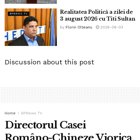
electricitate în imobilul afectat de explozie.
Realitatea Politică a zilei de
BPNEWS TV
3 august 2026 cu Titi Sultan
Tags:
nicusor dan
by
Florin Olteanu
2026-08-03
Discussion about this post
Home
BPNews TV
Directorul Casei
Româno-Chineze Viorica