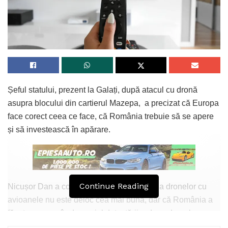
Șeful statului, prezent la Galați, după atacul cu dronă
asupra blocului din cartierul Mazepa, a precizat că Europa
face corect ceea ce face, că România trebuie să se apere
și să investească în apărare.
Continue Reading
Nicușor Dan a comentat faptul că urmărirea dronelor cu
avioanele nu este deloc cea mai bună, dar că România a
făcut progrese în domeniul detectării radar a dronelor.