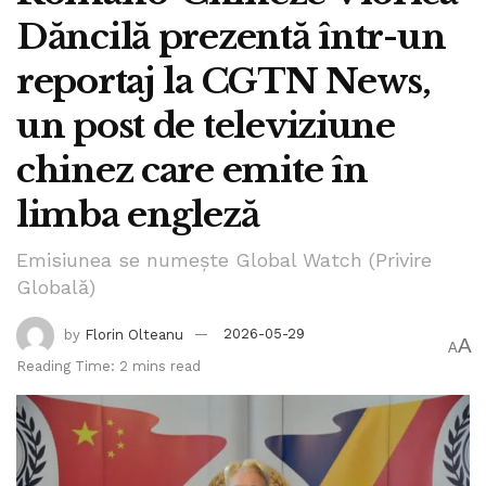
Dăncilă prezentă într-un
reportaj la CGTN News,
un post de televiziune
chinez care emite în
limba engleză
Emisiunea se numește Global Watch (Privire
Globală)
by
Florin Olteanu
2026-05-29
A
A
Reading Time: 2 mins read