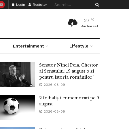
Login
Register
27
°C
Bucharest
Entertainment
Lifestyle
Senator Ninel Peia, Chestor
al Senatului: „9 august o zi
pentru istoria românilor”
2026-08-09
2 fotbaliști comemorați pe 9
august
2026-08-09