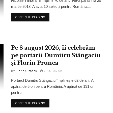
Nicolae Tilihoi ar fi împlinit 70 de ani. Ne-a părăsit la 25
martie 2018. A avut 10 selecții pentru România....
CONTINUE READING
Pe 8 august 2026, îi celebrăm
pe portarii Dumitru Stângaciu
și Florin Prunea
by
Florin Olteanu
2026-08-08
Portarul Dumitru Stângaciu împlinește 62 de ani. A
apărat de 5 ori pentru România. A apărat de 191 ori
pentru...
CONTINUE READING