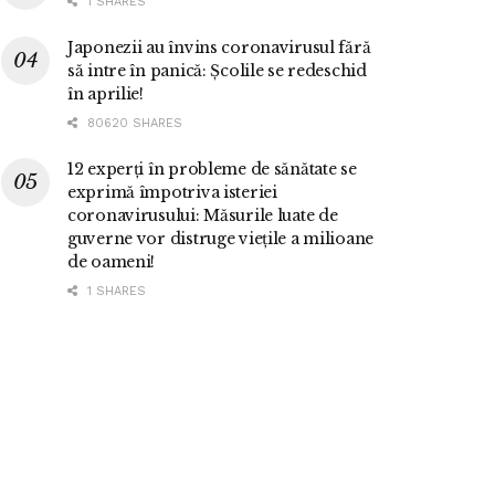
1 SHARES
Japonezii au învins coronavirusul fără
să intre în panică: Școlile se redeschid
în aprilie!
80620 SHARES
12 experți în probleme de sănătate se
exprimă împotriva isteriei
coronavirusului: Măsurile luate de
guverne vor distruge viețile a milioane
de oameni!
1 SHARES