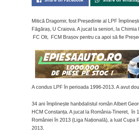
Share on Facebook
Share on Whatsa
Mitică Dragomir, fost Președinte al LPF împlinește
Făgăraș, U Craiova. A jucat la seniori, la Chim
FC Olt, FCM Brașov pentru ca apoi să fie Președin
A condus LPF în perioada 1996-2013. A avut do
34 ani împlinește hanbdalistul român Albert Georg
HCM Constanța. A jucat la România-Tineret, în 17
României în 2013 (Liga Națională), a luat Cupa
2013.