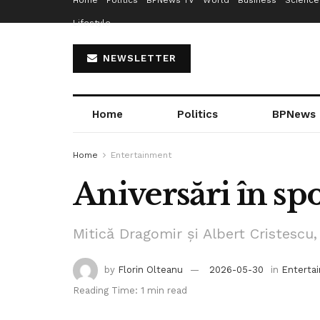
Home
Politics
BPNews TV
World
Business
Science
Lifestyle
NEWSLETTER
Home
Politics
BPNews
Home
Entertainment
Aniversări în sp
Mitică Dragomir și Albert Cristescu, s
by
Florin Olteanu
2026-05-30
in
Enterta
Reading Time: 1 min read