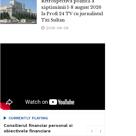
Retrospectiva politică a
săptămânii 1-8 august 2026
la Profi 24 TV cu jurnalistul
Titi Sultan
2026-08-08
CURRENTLY PLAYING
Consilierul financiar personal si
obiectivele financiare