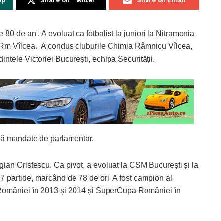
pp
Share on Twitter
Share on Email
 80 de ani. A evoluat ca fotbalist la juniori la Nitramonia
ia Rm Vîlcea. A condus cluburile Chimia Râmnicu Vîlcea,
tele Victoriei București, echipa Securității.
uă mandate de parlamentar.
ian Cristescu. Ca pivot, a evoluat la CSM București și la
 partide, marcând de 78 de ori. A fost campion al
 României în 2013 și 2014 și SuperCupa României în