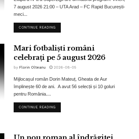
7 august 2026 21:00 – UTA Arad – FC Rapid București-
meci...
CONTINUE READING
Mari fotbaliști români
celebrați pe 5 august 2026
by
Florin Olteanu
2026-08-05
Mijlocașul român Dorin Mateuț, Gheata de Aur
împlinește 60 de ani. A avut 56 selecții și 10 goluri
pentru România....
CONTINUE READING
Un nou roman al îndrăgitei