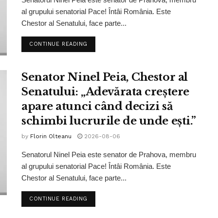
al grupului senatorial Pace! Întâi România. Este
Chestor al Senatului, face parte...
CONTINUE READING
Senator Ninel Peia, Chestor al
Senatului: „Adevărata creștere
apare atunci când decizi să
schimbi lucrurile de unde ești.”
by
Florin Olteanu
2026-08-06
Senatorul Ninel Peia este senator de Prahova, membru
al grupului senatorial Pace! Întâi România. Este
Chestor al Senatului, face parte...
CONTINUE READING