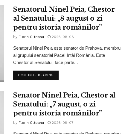
Senatorul Ninel Peia, Chestor
al Senatului: „8 august o zi
pentru istoria românilor”
by
Florin Olteanu
2026-08-08
Senatorul Ninel Peia este senator de Prahova, membru
al grupului senatorial Pace! Întâi România. Este
Chestor al Senatului, face parte...
CONTINUE READING
Senator Ninel Peia, Chestor al
Senatului: „7 august, o zi
pentru istoria românilor”
by
Florin Olteanu
2026-08-07
Senatorul Ninel Peia este senator de Prahova, membru