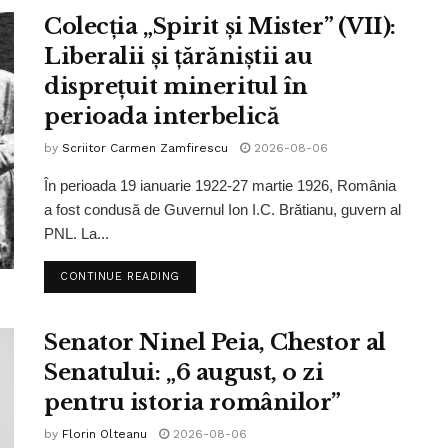
Colecția „Spirit și Mister” (VII):
Liberalii și țărăniștii au
disprețuit mineritul în
perioada interbelică
by
Scriitor Carmen Zamfirescu
2026-08-06
În perioada 19 ianuarie 1922-27 martie 1926, România
a fost condusă de Guvernul Ion I.C. Brătianu, guvern al
PNL. La...
CONTINUE READING
Senator Ninel Peia, Chestor al
Senatului: „6 august, o zi
pentru istoria românilor”
by
Florin Olteanu
2026-08-06