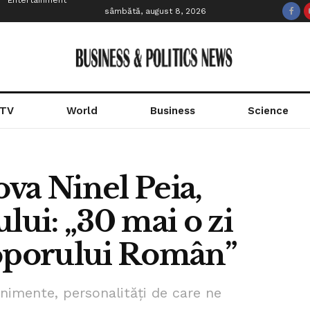
Entertainment
sâmbătă, august 8, 2026
 TV
World
Business
Science
va Ninel Peia,
lui: „30 mai o zi
Poporului Român”
enimente, personalități de care ne