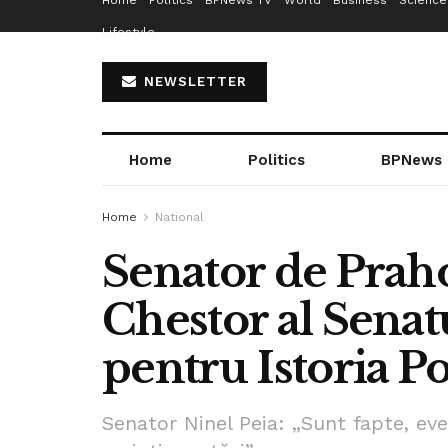
Home
Politics
BPNews TV
World
Business
Science
Lifestyle
NEWSLETTER
Home
Politics
BPNews
Home
National
Senator de Praho
Chestor al Senatu
pentru Istoria 
Senator Ninel Peia: „Sunt fapte, ev