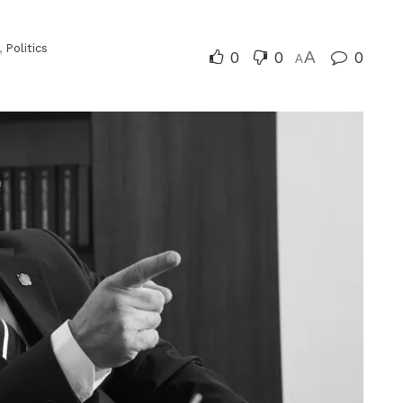
,
Politics
0
0
A
0
A