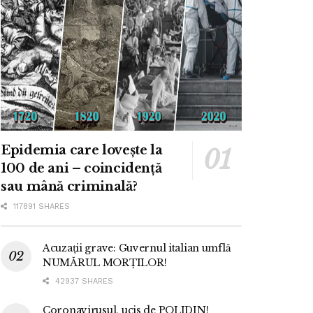
Epidemia care lovește la
100 de ani – coincidență
sau mână criminală?
117891 SHARES
Acuzații grave: Guvernul italian umflă
NUMĂRUL MORȚILOR!
42937 SHARES
Coronavirusul, ucis de POLIDIN!