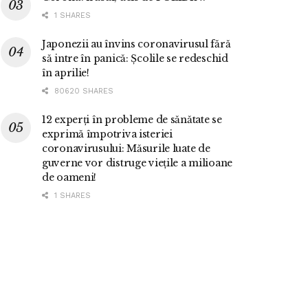
1 SHARES
Japonezii au învins coronavirusul fără
să intre în panică: Școlile se redeschid
în aprilie!
80620 SHARES
12 experți în probleme de sănătate se
exprimă împotriva isteriei
coronavirusului: Măsurile luate de
guverne vor distruge viețile a milioane
de oameni!
1 SHARES