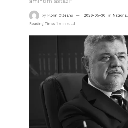
amintim astăzi”
by
Florin Olteanu
2026-05-30
in
National
Reading Time: 1 min read