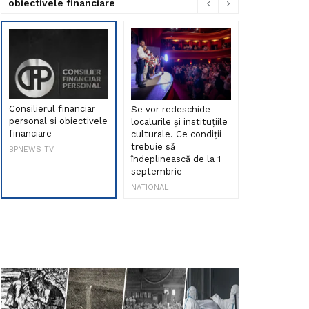
obiectivele financiare
Consilierul financiar
Se vor redeschide
Debut de sen
personal si obiectivele
localurile și instituțiile
muzica româ
financiare
culturale. Ce condiții
Maria Peia r
trebuie să
Internetul la
BPNEWS TV
îndeplinească de la 1
ani!
septembrie
NATIONAL
NATIONAL