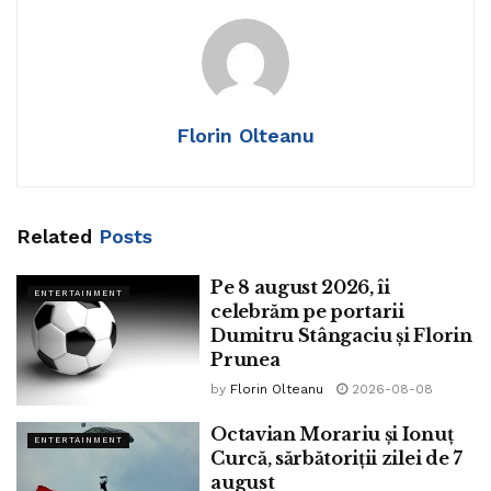
Florin Olteanu
Related
Posts
Pe 8 august 2026, îi
ENTERTAINMENT
celebrăm pe portarii
Dumitru Stângaciu și Florin
Prunea
by
Florin Olteanu
2026-08-08
Octavian Morariu și Ionuț
ENTERTAINMENT
Curcă, sărbătoriții zilei de 7
august