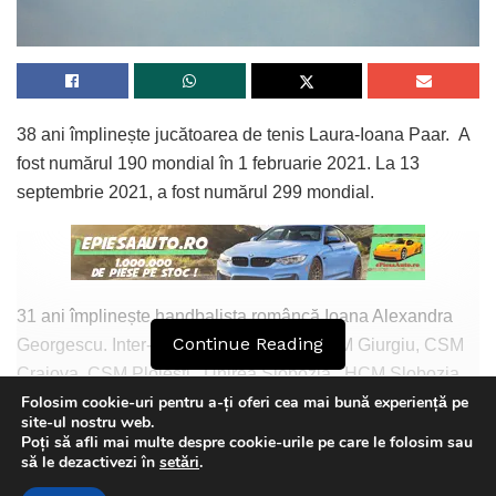
38 ani împlinește jucătoarea de tenis Laura-Ioana Paar. A
fost numărul 190 mondial în 1 februarie 2021. La 13
septembrie 2021, a fost numărul 299 mondial.
31 ani împlinește handbalista româncă Ioana Alexandra
Continue Reading
Georgescu. Inter-stânga, ea a jucat la CSM Giurgiu, CSM
Craiova, CSM Ploiești, Unirea Slobozia, HCM Slobozia,
Folosim cookie-uri pentru a-ți oferi cea mai bună experiență pe
SCM Unirea Slobozia, CSM Dacia Mioveni. A avut 6
site-ul nostru web.
selecții și 4 goluri la Naționala României.
Poți să afli mai multe despre cookie-urile pe care le folosim sau
This website uses GDPR cookies. By continuing to use this
să le dezactivezi în
setări
.
Tot 31 ani împlinește și Bianca Elena Harabagiu. Inter-
website you are giving consent to cookies being used. Visit our