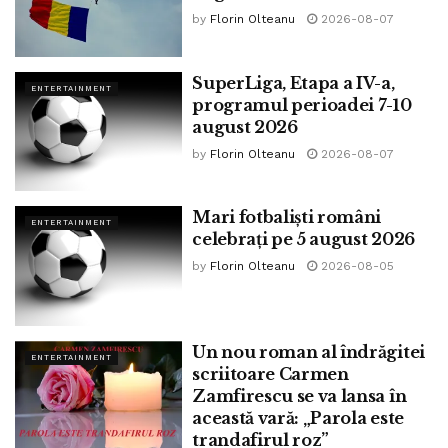
by
Florin Olteanu
2026-08-07
SuperLiga, Etapa a IV-a,
ENTERTAINMENT
programul perioadei 7-10
august 2026
by
Florin Olteanu
2026-08-07
Mari fotbaliști români
ENTERTAINMENT
celebrați pe 5 august 2026
by
Florin Olteanu
2026-08-05
Un nou roman al îndrăgitei
ENTERTAINMENT
scriitoare Carmen
Zamfirescu se va lansa în
această vară: „Parola este
trandafirul roz”