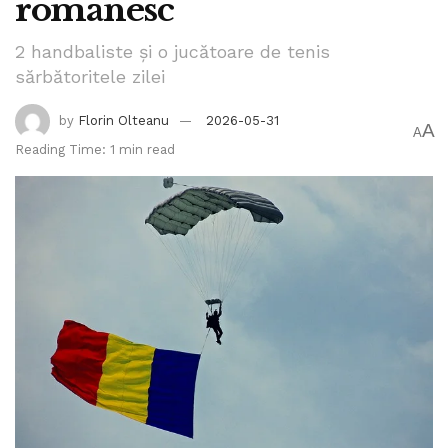
românesc
2 handbaliste și o jucătoare de tenis
sărbătoritele zilei
by
Florin Olteanu
2026-05-31
A
A
Reading Time: 1 min read