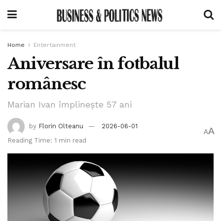
Home
Entertainment
Aniversare în fotbalul
românesc
Marian Ivan împlinește 57 ani
by
Florin Olteanu
2026-06-01
A
A
Reading Time: 1 min read