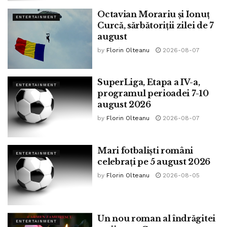
Octavian Morariu și Ionuț
ENTERTAINMENT
Curcă, sărbătoriții zilei de 7
august
by
Florin Olteanu
2026-08-07
SuperLiga, Etapa a IV-a,
ENTERTAINMENT
programul perioadei 7-10
august 2026
by
Florin Olteanu
2026-08-07
Mari fotbaliști români
ENTERTAINMENT
celebrați pe 5 august 2026
by
Florin Olteanu
2026-08-05
Un nou roman al îndrăgitei
ENTERTAINMENT