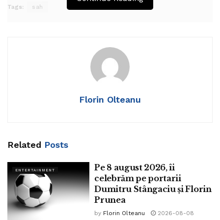
Tags:
sah
Florin Olteanu
Related
Posts
Pe 8 august 2026, îi
ENTERTAINMENT
celebrăm pe portarii
Dumitru Stângaciu și Florin
Prunea
by
Florin Olteanu
2026-08-08