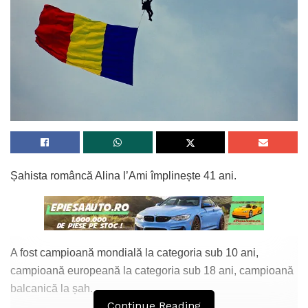
Șahista româncă Alina l’Ami împlinește 41 ani.
A fost campioană mondială la categoria sub 10 ani,
campioană europeană la categoria sub 18 ani, campioană
balcanică la șah.
Continue Reading