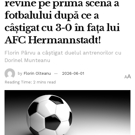
revine pe prima scenă a
fotbalului după ce a
câștigat cu 3-0 în fața lui
AFC Hermannstadt!
Florin Pârvu a câștigat duelul antrenorilor cu
Dorinel Munteanu
by
Florin Olteanu
2026-06-01
A
A
Reading Time: 2 mins read