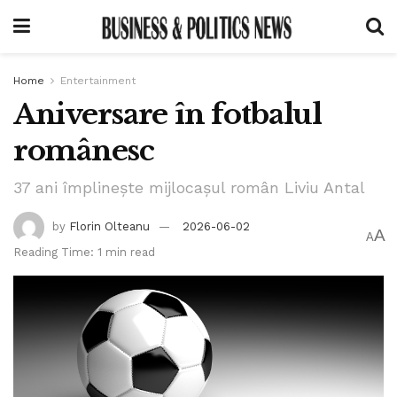
Home
Entertainment
Aniversare în fotbalul
românesc
37 ani împlinește mijlocașul român Liviu Antal
by
Florin Olteanu
2026-06-02
A
A
Reading Time: 1 min read