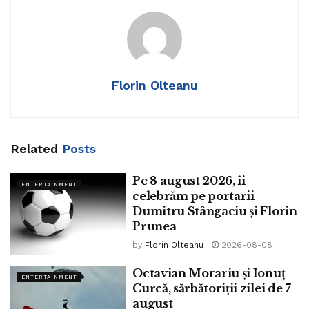
Florin Olteanu
Related
Posts
Pe 8 august 2026, îi
ENTERTAINMENT
celebrăm pe portarii
Dumitru Stângaciu și Florin
Prunea
by
Florin Olteanu
2026-08-08
Octavian Morariu și Ionuț
ENTERTAINMENT
Curcă, sărbătoriții zilei de 7
august