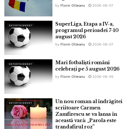
by
Florin Olteanu
2026-08-07
SuperLiga, Etapa a IV-a,
ENTERTAINMENT
programul perioadei 7-10
august 2026
by
Florin Olteanu
2026-08-07
Mari fotbaliști români
ENTERTAINMENT
celebrați pe 5 august 2026
by
Florin Olteanu
2026-08-05
Un nou roman al îndrăgitei
ENTERTAINMENT
scriitoare Carmen
Zamfirescu se va lansa în
această vară: „Parola este
trandafirul roz”