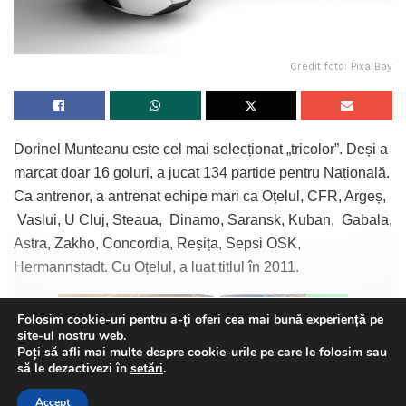
Credit foto: Pixa Bay
Dorinel Munteanu este cel mai selecționat „tricolor”. Deși a
marcat doar 16 goluri, a jucat 134 partide pentru Națională.
Ca antrenor, a antrenat echipe mari ca Oțelul, CFR, Argeș,
Vaslui, U Cluj, Steaua, Dinamo, Saransk, Kuban, Gabala,
Astra, Zakho, Concordia, Reșița, Sepsi OSK,
Hermannstadt. Cu Oțelul, a luat titlul în 2011.
Folosim cookie-uri pentru a-ți oferi cea mai bună experiență pe
Continue Reading
site-ul nostru web.
Poți să afli mai multe despre cookie-urile pe care le folosim sau
This website uses GDPR cookies. By continuing to use this
să le dezactivezi în
setări
.
Pe de altă parte, Florin Pârvu, a antrenat Conpet, Petrolul
website you are giving consent to cookies being used. Visit our
și FC Voluntari. Ca jucător, el a avut doar trei selecții. A
Accept