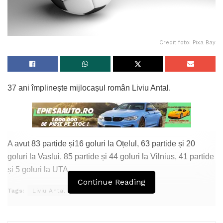
Credit foto: Pixa Bay
37 ani împlinește mijlocașul român Liviu Antal.
A avut 83 partide și16 goluri la Oțelul, 63 partide și 20
goluri la Vaslui, 85 partide și 44 goluri la Vilnius, 41 partide
și 5 goluri la UTA.
Continue Reading
Tags:
Liviu Antal