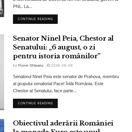
PNL. La...
CONTINUE READING
Senator Ninel Peia, Chestor al
Senatului: „6 august, o zi
pentru istoria românilor”
by
Florin Olteanu
2026-08-06
Senatorul Ninel Peia este senator de Prahova, membru
al grupului senatorial Pace! Întâi România. Este
Chestor al Senatului, face parte...
CONTINUE READING
Obiectivul aderării României