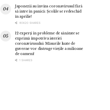
Japonezii au învins coronavirusul fără
să intre în panică: Școlile se redeschid
în aprilie!
80620 SHARES
12 experți în probleme de sănătate se
exprimă împotriva isteriei
coronavirusului: Măsurile luate de
guverne vor distruge viețile a milioane
de oameni!
1 SHARES