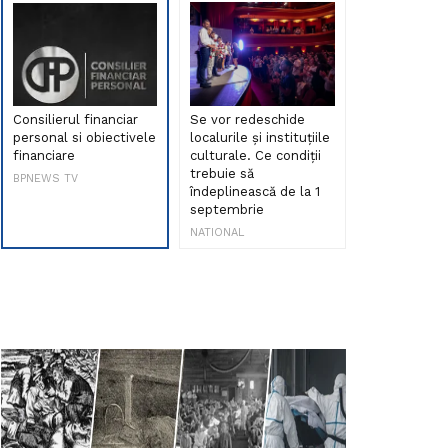
Consilierul financiar
Se vor redeschide
Debut de sen
personal si obiectivele
localurile și instituțiile
muzica româ
financiare
culturale. Ce condiții
Maria Peia r
trebuie să
Internetul la
BPNEWS TV
îndeplinească de la 1
ani!
septembrie
NATIONAL
NATIONAL