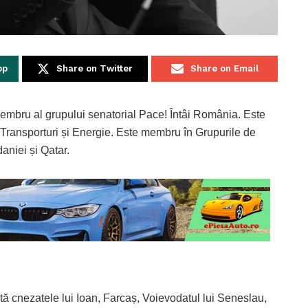
pp
Share on Twitter
Share on Email
embru al grupului senatorial Pace! Întâi România. Este
 Transporturi și Energie. Este membru în Grupurile de
aniei și Qatar.
stă cnezatele lui Ioan, Farcaș, Voievodatul lui Seneslau,