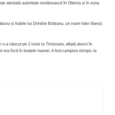
c este atestată autoritate românească în Oltenia și în zona
ătianu și fratele lui Dimitrie Brătianu, un mare lider liberal,
 s-a născut pe 2 iunie la Timișoara, aflată atunci în
l era încă în brațele mamei. A fost campion olimpic la