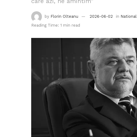
care azi, ne amintim”
by
Florin Olteanu
2026-06-02
in
National
Reading Time: 1 min read