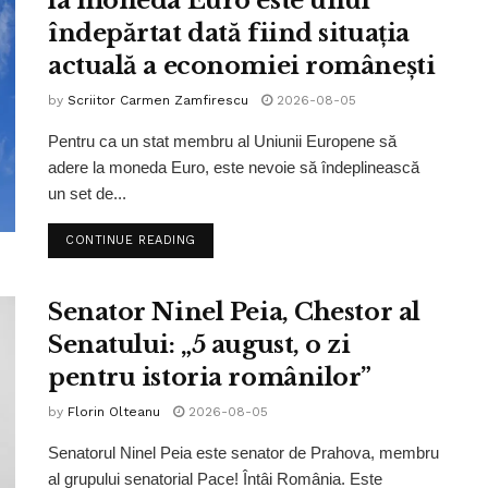
la moneda Euro este unul
îndepărtat dată fiind situația
actuală a economiei românești
by
Scriitor Carmen Zamfirescu
2026-08-05
Pentru ca un stat membru al Uniunii Europene să
adere la moneda Euro, este nevoie să îndeplinească
un set de...
CONTINUE READING
Senator Ninel Peia, Chestor al
Senatului: „5 august, o zi
pentru istoria românilor”
by
Florin Olteanu
2026-08-05
Senatorul Ninel Peia este senator de Prahova, membru
al grupului senatorial Pace! Întâi România. Este