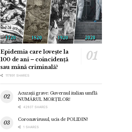
Epidemia care lovește la
100 de ani – coincidență
sau mână criminală?
117891 SHARES
Acuzații grave: Guvernul italian umflă
NUMĂRUL MORȚILOR!
42937 SHARES
Coronavirusul, ucis de POLIDIN!
1 SHARES