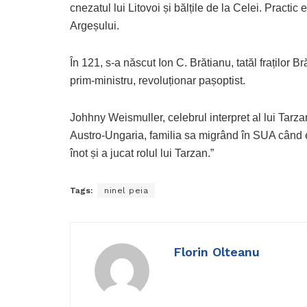
cnezatul lui Litovoi și bălțile de la Celei. Practi
Argeșului.
În 121, s-a născut Ion C. Brătianu, tatăl fraților Br
prim-ministru, revoluționar pașoptist.
Johhny Weismuller, celebrul interpret al lui Tarzan
Austro-Ungaria, familia sa migrând în SUA când e
înot și a jucat rolul lui Tarzan.”
Tags:
ninel peia
Florin Olteanu