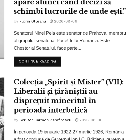
apare atunci când decizi să
schimbi lucrurile de unde ești.”
by
Florin Olteanu
2026-08-06
Senatorul Ninel Peia este senator de Prahova, membru
al grupului senatorial Pace! Întâi România. Este
Chestor al Senatului, face parte...
CONTINUE READING
Colecția „Spirit și Mister” (VII):
Liberalii și țărăniștii au
disprețuit mineritul în
perioada interbelică
by
Scriitor Carmen Zamfirescu
2026-08-06
În perioada 19 ianuarie 1922-27 martie 1926, România
a fost condusă de Guvernul Ion I.C. Brătianu, guvern al