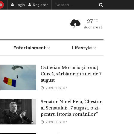
Login
Register
27
°C
Bucharest
Entertainment
Lifestyle
Octavian Morariu și Ionuț
Curcă, sărbătoriții zilei de 7
august
2026-08-07
Senator Ninel Peia, Chestor
al Senatului: „7 august, o zi
pentru istoria românilor”
2026-08-07