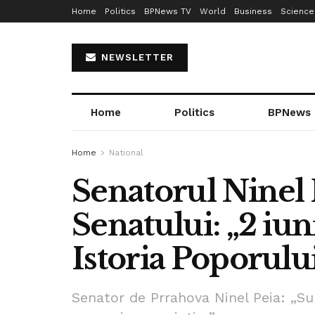
Home
Politics
BPNews TV
World
Business
Science
NEWSLETTER
Home
Politics
BPNews
Home
National
Senatorul Ninel 
Senatului: „2 iun
Istoria Poporul
Senator de Prrahova Ninel Peia: „Su