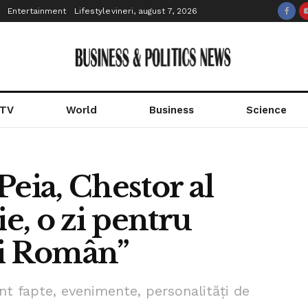
Entertainment
Lifestyle
vineri, august 7, 2026
 TV
World
Business
Science
Peia, Chestor al
ie, o zi pentru
ui Român”
nt fapte, evenimente, personalități de