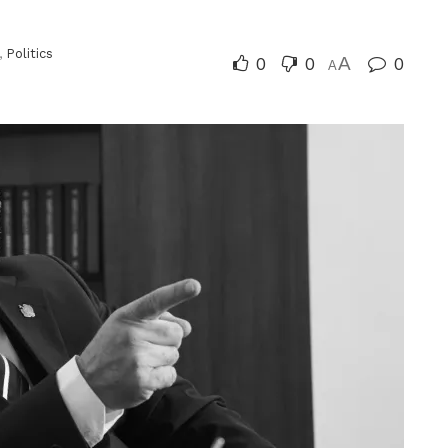
,
Politics
0
0
A
0
A