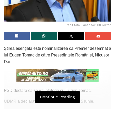
Credit foto: Facebook Titi Sultan
Știrea esențială este nominalizarea ca Premier desemnat a
lui Eugen Tomac de către Președintele României, Nicușor
Dan.
PSD declară că se va înțelege cu Eugen Tomac.
Continue Reading
UDMR a declarat că se va pronunța vineri 5 iunie.
PNL a spus că nu va face parte dintr-un guvern care are