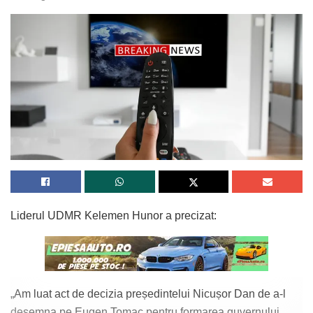
Liderul UDMR Kelemen Hunor a precizat:
„Am luat act de decizia președintelui Nicușor Dan de a-l
desemna pe Eugen Tomac pentru formarea guvernului.