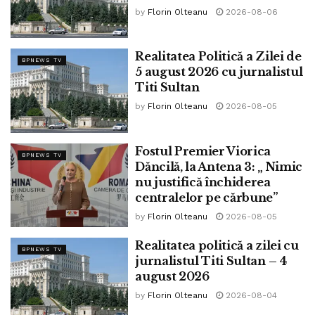
premisele pentru un guvern care să poată funcționa pe
by
Florin Olteanu
2026-08-06
termen mai lung.”
Realitatea Politică a Zilei de
Tags:
udmr
BPNEWS TV
5 august 2026 cu jurnalistul
Titi Sultan
by
Florin Olteanu
2026-08-05
Fostul Premier Viorica
BPNEWS TV
Dăncilă, la Antena 3: „ Nimic
nu justifică închiderea
centralelor pe cărbune”
by
Florin Olteanu
2026-08-05
Realitatea politică a zilei cu
BPNEWS TV
jurnalistul Titi Sultan – 4
august 2026
by
Florin Olteanu
2026-08-04