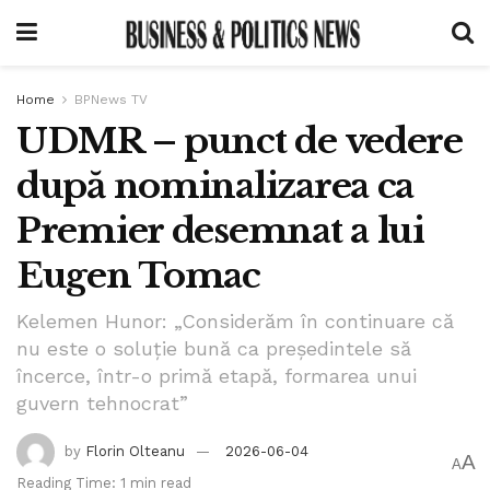
Home
BPNews TV
UDMR – punct de vedere
după nominalizarea ca
Premier desemnat a lui
Eugen Tomac
Kelemen Hunor: „Considerăm în continuare că
nu este o soluție bună ca președintele să
încerce, într-o primă etapă, formarea unui
guvern tehnocrat”
by
Florin Olteanu
2026-06-04
A
A
Reading Time: 1 min read