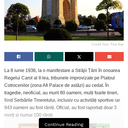
Credit foto: Pixa Bay
La 8 iunie 1936, la o manifestare a Străjii Țării în onoarea
Regelui Carol al II-lea, tribunele improvizate pe Platoul
Cotrocenilor (zona Afi Palace de astăzi) au cedat. În
tragedie, neoficial, au murit 80 oameni, mulți foarte tineri,
fiind Serbările Tineretului, inclusiv cu activități sportive iar
843 oameni au fost răniți. Oficial, au fost raportați doar 3
morți și numai 100 răniți.
Continue Reading