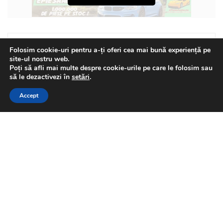
Tags:
Carol II
Folosim cookie-uri pentru a-ți oferi cea mai bună experiență pe
site-ul nostru web.
Poți să afli mai multe despre cookie-urile pe care le folosim sau
This website uses GDPR cookies. By continuing to use this
să le dezactivezi în
setări
.
website you are giving consent to cookies being used. Visit our
Florin Olteanu
Accept
Privacy and Cookie Policy
.
I Agree
Related
Posts
Realitatea politică a zilei de
BPNEWS TV
6 august 2026 cu jurnalistul
Titi Sultan
by
Florin Olteanu
2026-08-06