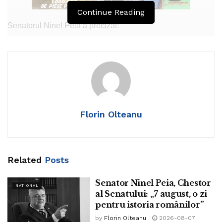
Continue Reading
Senatorul Ninel Peia a precizat:
„La 8 iunie 1922, partida de fotbal Iugoslavia-România s-a
încheiat cu scorul de 1-2, victoria fiind a României.
La 8 iunie 1930, Regele Carol II a urcat pe tron.
La 8 iunie 1936, au murit mai mulți oameni și câteva sute
Florin Olteanu
au fost răniți după ce pe Platoul Cotrocenilor s-a prăbușit o
tribună de Zilele Tineretului.”
Tags:
ninel peia
Related
Posts
Senator Ninel Peia, Chestor
NATIONAL
al Senatului: „7 august, o zi
pentru istoria românilor”
by
Florin Olteanu
2026-08-07