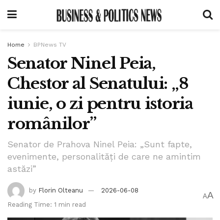
Home
BPNews TV
Senator Ninel Peia,
Chestor al Senatului: „8
iunie, o zi pentru istoria
românilor”
Senator de Prahova Ninel Peia: „Sunt fapte,
evenimente, personalități de care ne amintim
astăzi”
by
Florin Olteanu
2026-06-08
A
A
Reading Time: 1 min read