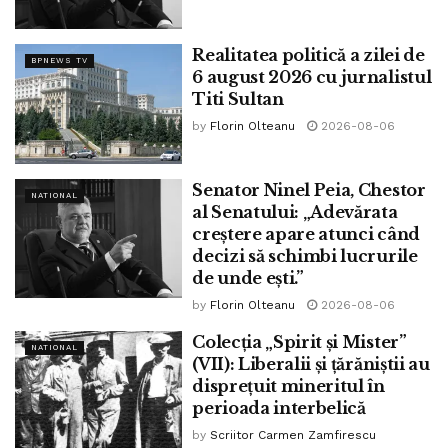
Realitatea politică a zilei de
BPNEWS TV
6 august 2026 cu jurnalistul
Titi Sultan
by
Florin Olteanu
2026-08-06
Senator Ninel Peia, Chestor
NATIONAL
al Senatului: „Adevărata
creștere apare atunci când
decizi să schimbi lucrurile
de unde ești.”
by
Florin Olteanu
2026-08-06
Colecția „Spirit și Mister”
NATIONAL
(VII): Liberalii și țărăniștii au
disprețuit mineritul în
perioada interbelică
by
Scriitor Carmen Zamfirescu