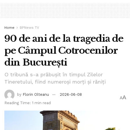
Home
BPNews TV
90 de ani de la tragedia de
pe Câmpul Cotrocenilor
din București
O tribună s-a prăbușit în timpul Zilelor
Tineretului, fiind numeroși morți și răniți
by
Florin Olteanu
2026-06-08
A
A
Reading Time: 1 min read