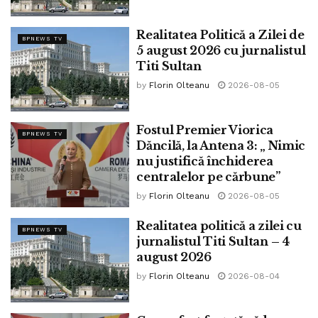
iar telespectatorii care intenționează să intre în direct cu
Realitatea Politică a Zilei de
invitații o pot face apelând numărul de telefon
BPNEWS TV
5 august 2026 cu jurnalistul
0726989877”.
Titi Sultan
Tags:
Titi Sultan
by
Florin Olteanu
2026-08-05
Fostul Premier Viorica
BPNEWS TV
Dăncilă, la Antena 3: „ Nimic
nu justifică închiderea
centralelor pe cărbune”
by
Florin Olteanu
2026-08-05
Realitatea politică a zilei cu
BPNEWS TV
jurnalistul Titi Sultan – 4
august 2026
by
Florin Olteanu
2026-08-04