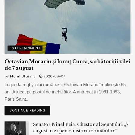
ENTERTAINMENT
Octavian Morariu și Ionuț Curcă, sărbătoriții zilei
de 7 august
by
Florin Olteanu
2026-08-07
Legenda rugby-ului românesc Octavian Morariu împlinește 65
ani. A jucat pe postul de închizător. A antrenat în 1991-1993,
Paris Saint...
CONTINUE READING
Senator Ninel Peia, Chestor al Senatului: „7
august, o zi pentru istoria românilor”