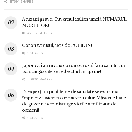
117891 SHARES
Acuzații grave: Guvernul italian umflă NUMĂRUL
MORȚILOR!
42937 SHARES
Coronavirusul, ucis de POLIDIN!
1 SHARES
Japonezii au învins coronavirusul fără să intre în
panică: Școlile se redeschid în aprilie!
80620 SHARES
12 experți în probleme de sănătate se exprimă
împotriva isteriei coronavirusului: Măsurile luate
de guverne vor distruge viețile a milioane de
oameni!
1 SHARES