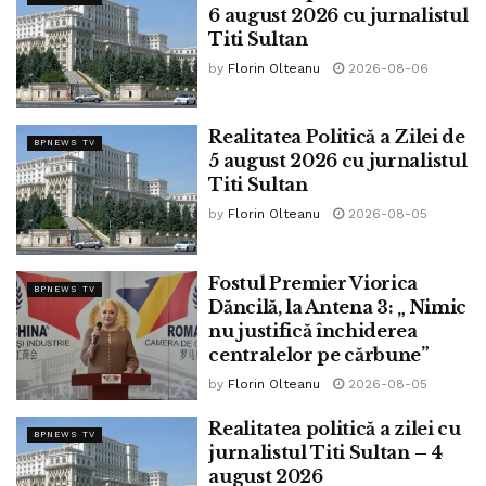
6 august 2026 cu jurnalistul
Titi Sultan
by
Florin Olteanu
2026-08-06
Realitatea Politică a Zilei de
BPNEWS TV
5 august 2026 cu jurnalistul
Titi Sultan
by
Florin Olteanu
2026-08-05
Fostul Premier Viorica
BPNEWS TV
Dăncilă, la Antena 3: „ Nimic
nu justifică închiderea
centralelor pe cărbune”
by
Florin Olteanu
2026-08-05
Realitatea politică a zilei cu
BPNEWS TV
jurnalistul Titi Sultan – 4
august 2026