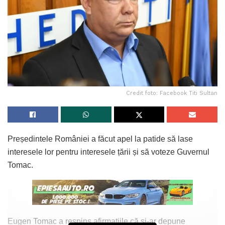
Credit foto: Facebook Titi Sultan
Președintele României a făcut apel la patide să lase
interesele lor pentru interesele țării și să voteze Guvernul
Tomac.
Eugen Tomac a respins afirmațiile că și-ar depune