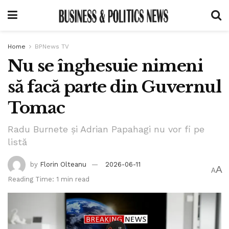
Home
BPNews TV
Nu se înghesuie nimeni
să facă parte din Guvernul
Tomac
Radu Burnete și Adrian Papahagi nu vor fi pe
listă
by
Florin Olteanu
2026-06-11
A
A
Reading Time: 1 min read