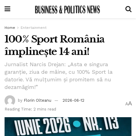
Home
Entertainment
100% Sport România
împlinește 14 ani!
Jurnalist Narcis Drejan: „Asta e singura
garanție, ziua de mâine, cu 100% Sport la
datorie. Vă mulțumim și promitem să nu
dezamăgim!”
by
Florin Olteanu
2026-06-12
A
A
Reading Time: 2 mins read