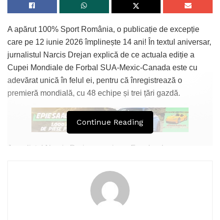
A apărut 100% Sport România, o publicație de excepție
care pe 12 iunie 2026 împlinește 14 ani! În textul aniversar,
jurnalistul Narcis Drejan explică de ce actuala ediție a
Cupei Mondiale de Forbal SUA-Mexic-Canada este cu
adevărat unică în felul ei, pentru că înregistrează o
premieră mondială, cu 48 echipe și trei țări gazdă.
Continue Reading
Jurnalistul Narcis Drejan a scris pe Facebook:
„Pentru toată planeta știrea principală este că a început
Cupa Mondială din Mexic, America și Canada, ceea ce
este și normal, însă pentru noi este a doua știre, întrucât azi
sărbătorim exact 14 ani de când am început proiectul
IlfovSport, devenit 100 % Sport Romania de câțiva ani.