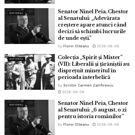
Senator Ninel Peia, Chestor
NATIONAL
al Senatului: „Adevărata
creștere apare atunci când
decizi să schimbi lucrurile
de unde ești.”
by
Florin Olteanu
2026-08-06
Colecția „Spirit și Mister”
NATIONAL
(VII): Liberalii și țărăniștii au
disprețuit mineritul în
perioada interbelică
by
Scriitor Carmen Zamfirescu
2026-08-06
Senator Ninel Peia, Chestor
NATIONAL
al Senatului: „6 august, o zi
pentru istoria românilor”
by
Florin Olteanu
2026-08-06