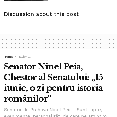
Discussion about this post
Home
National
Senator Ninel Peia,
Chestor al Senatului: „15
iunie, o zi pentru istoria
românilor”
Senator de Prahova Ninel Peia: „Sunt fapte,
evenimente, personalități de care ne amintim