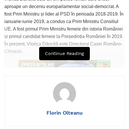
aproape un deceniu europarlamentar social-democrat. A
fost Prim Ministru și lider al PSD în perioada 2018-2019. În
ianuarie-iunie 2019, a condus ca Prim Ministru Consiliul
UE. A fost primul Prim Ministru femeie din istoria României
și primul candidat femeie la Președinția României în 2019.
În prezent, Viorica Dăncilă este Directorul Casei Româno-
Chineze.
Continue Reading
Fostul Premier Viorica Dăncilă a declarat:
„Toată lumea avertizează, dar unele orgolii sunt mai
puternice
Florin Olteanu
BNR avertizează că suntem în prpăastie.
Orgoliul domnului Bolojan impune ca el să nu facă o