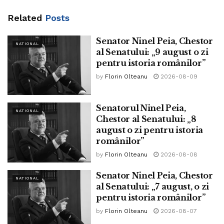
majoritate pentru că nu vrea să facă un guvern cu un partid
Related
Posts
sau altul.
Senator Ninel Peia, Chestor
Sunt câteva „bombe politice” care stau să explodeze
NATIONAL
al Senatului: „9 august o zi
precum despăgubirile pentru Phizer, antreprenorii români
pentru istoria românilor”
nu și-au primit banii pentru lucrări
by
Florin Olteanu
2026-08-09
România trebuie să plătească 3 miliarde lei către Phizer.
Senatorul Ninel Peia,
Banii din PNRR au fost trecuți în bugetul 2026, iar
NATIONAL
Chestor al Senatului: „8
Guvernul va trebui să facă rectificare negativă.
august o zi pentru istoria
românilor”
Pe plan extern, România nu se vede, iar poporul vede doar
by
Florin Olteanu
2026-08-08
cearta politicienilor”
Senator Ninel Peia, Chestor
NATIONAL
Tags:
viorica dancila
al Senatului: „7 august, o zi
pentru istoria românilor”
by
Florin Olteanu
2026-08-07