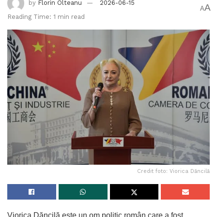
by
Florin Olteanu
2026-06-15
A
A
Reading Time: 1 min read
Credit foto: Viorica Dăncilă
Viorica Dăncilă este un om politic român care a fost