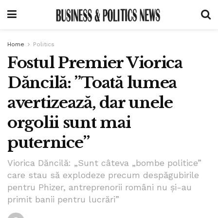
Home
Politics
Fostul Premier Viorica
Dăncilă: ”Toată lumea
avertizează, dar unele
orgolii sunt mai
puternice”
Viorica Dăncilă: „Sunt câteva „bombe politice”
care stau să explodeze precum despăgubirile
pentru Phizer, antreprenorii români nu și-au
primit banii pentru lucrări”