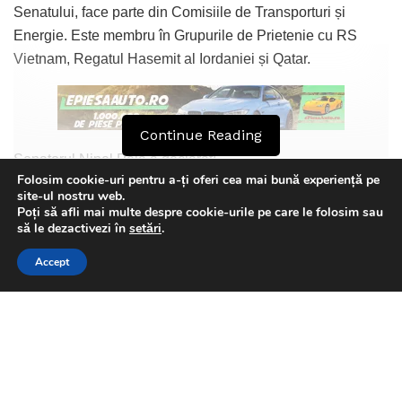
Senatului, face parte din Comisiile de Transporturi și
Energie. Este membru în Grupurile de Prietenie cu RS
Vietnam, Regatul Hasemit al Iordaniei și Qatar.
Continue Reading
Senatorul Ninel Peia a declarat:
Folosim cookie-uri pentru a-ți oferi cea mai bună experiență pe
site-ul nostru web.
„La 15 iunie 1889, a murit poetul național Mihai Eminescu.
Poți să afli mai multe despre cookie-urile pe care le folosim sau
This website uses GDPR cookies. By continuing to use this
să le dezactivezi în
setări
.
În 1959, s-a născut regizorul Alexandru Darie. El a decedat
website you are giving consent to cookies being used. Visit our
în anul 2019.
Accept
Privacy and Cookie Policy
.
I Agree
Îi spunem La Mulți Ani! scrimerului Mădălin Bucur.
Florin Olteanu
În 1974, a murit marele artist interbelic Cristian Vasile. Se
născuse în 1908.”
Tags:
ninel peia