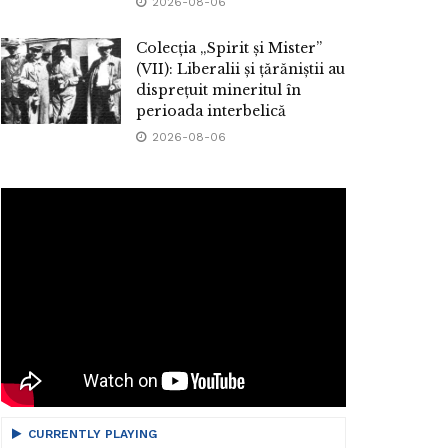
2026-08-06
Colecția „Spirit și Mister”
(VII): Liberalii și țărăniștii au
disprețuit mineritul în
perioada interbelică
2026-08-06
CURRENTLY PLAYING