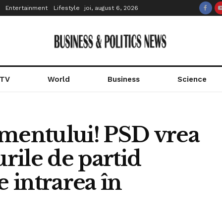
Entertainment
Lifestyle
joi, august 6, 2026
 TV
World
Business
Science
omentului! PSD vrea
urile de partid
e intrarea în