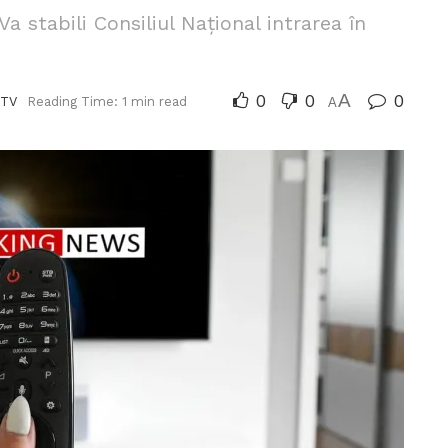
a stabili Consiliul Național intrarea în
0
0
A
0
 TV
Reading Time: 1 min read
A