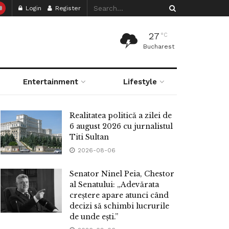
Login
Register
27
°C
Bucharest
Entertainment
Lifestyle
Realitatea politică a zilei de
6 august 2026 cu jurnalistul
Titi Sultan
2026-08-06
Senator Ninel Peia, Chestor
al Senatului: „Adevărata
creștere apare atunci când
decizi să schimbi lucrurile
de unde ești.”