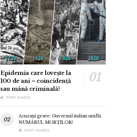
Epidemia care lovește la
100 de ani – coincidență
sau mână criminală?
117891 SHARES
Acuzații grave: Guvernul italian umflă
NUMĂRUL MORȚILOR!
42937 SHARES