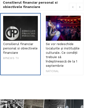
Consilierul financiar personal si
obiectivele financiare
Consilierul financiar
Se vor redeschide
Debut de sen
personal si obiectivele
localurile și instituțiile
muzica româ
financiare
culturale. Ce condiții
Maria Peia r
trebuie să
Internetul la
BPNEWS TV
îndeplinească de la 1
ani!
septembrie
NATIONAL
NATIONAL