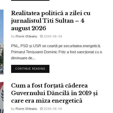
Realitatea politică a zilei cu
jurnalistul Titi Sultan – 4
august 2026
by
Florin Olteanu
2026-08-04
PNL, PSD și USR se ceartă pe securitatea energetică.
Primarul Timișoarei Dominic Fritz a fost sancționat cu o
diminuare de...
CONTINUE READING
Cum a fost forțată căderea
Guvernului Dăncilă în 2019 și
care era miza energetică
by
Florin Olteanu
2026-08-04