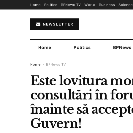
Home
Politics
BPNews TV
World
Business
Science
NEWSLETTER
Home
Politics
BPNews
Home
BPNews TV
Este lovitura m
consultări în for
înainte să accept
Guvern!