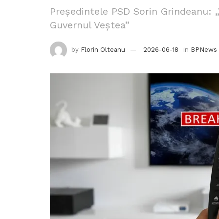
Președintele PSD Sorin Grindeanu: „V
Guvernul Veștea”
by
Florin Olteanu
2026-06-18
in
BPNews