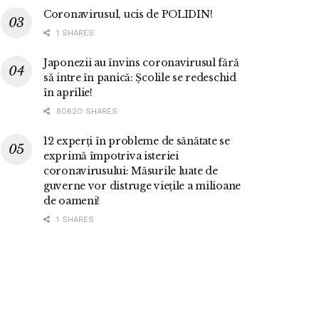
Coronavirusul, ucis de POLIDIN!
1 SHARES
Japonezii au învins coronavirusul fără
să intre în panică: Școlile se redeschid
în aprilie!
80620 SHARES
12 experți în probleme de sănătate se
exprimă împotriva isteriei
coronavirusului: Măsurile luate de
guverne vor distruge viețile a milioane
de oameni!
1 SHARES