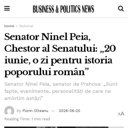
Home
National
Senator Ninel Peia,
Chestor al Senatului: „20
iunie, o zi pentru istoria
poporului român”
Senator Ninel Peia, senator de Prahova: „Sunt
fapte, evenimente, personalități de care ne
amintim astăzi”
by
Florin Olteanu
2026-06-20
A
A
Reading Time: 1 min read