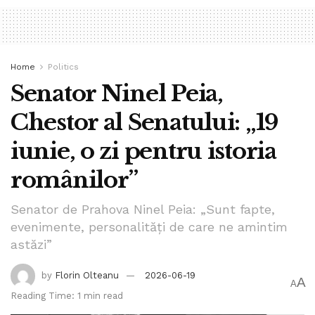
Home
Politics
Senator Ninel Peia,
Chestor al Senatului: „19
iunie, o zi pentru istoria
românilor”
Senator de Prahova Ninel Peia: „Sunt fapte,
evenimente, personalități de care ne amintim
astăzi”
by
Florin Olteanu
2026-06-19
A
A
Reading Time: 1 min read