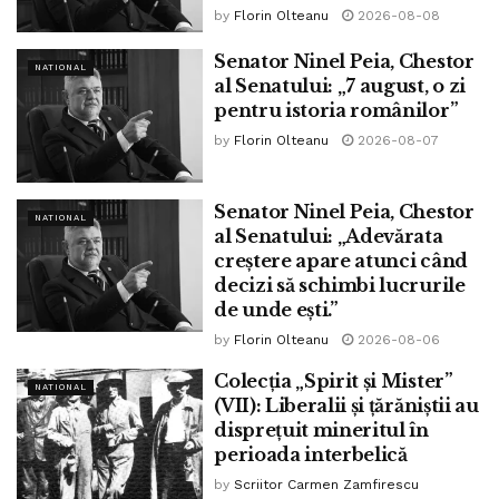
by
Florin Olteanu
2026-08-08
Senator Ninel Peia, Chestor
NATIONAL
al Senatului: „7 august, o zi
pentru istoria românilor”
by
Florin Olteanu
2026-08-07
Senator Ninel Peia, Chestor
NATIONAL
al Senatului: „Adevărata
creștere apare atunci când
decizi să schimbi lucrurile
de unde ești.”
by
Florin Olteanu
2026-08-06
Colecția „Spirit și Mister”
NATIONAL
(VII): Liberalii și țărăniștii au
disprețuit mineritul în
perioada interbelică
by
Scriitor Carmen Zamfirescu