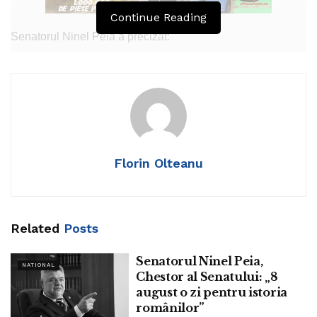
Continue Reading
Senatorul Ninel Peia a precizat:
„La 20 iunie 451, un general roman născut la Silistra,
Durostorum pe atunci, numit Aetius a învins hunii la
Campus Mauriacus, Câmpiile Catalaunice, oprind
expansiunea lor spre Vestul Europei.
La 20 iunie 1936, la Montreux, se discuta Statutul
Florin Olteanu
Strâmtorilor, un rol esențial avându-l Nicolae Titulescu,
Ministrul Român al Afacerilor Străine.
La 20 iunie 1954, s-a inaugurat Podul Prieteniei între
Related
Posts
România și Bulgaria”
Senatorul Ninel Peia,
Tags:
ninel peia
NATIONAL
Chestor al Senatului: „8
august o zi pentru istoria
românilor”