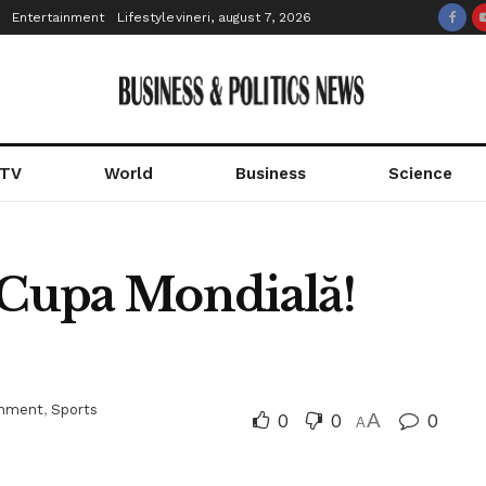
Entertainment
Lifestyle
vineri, august 7, 2026
 TV
World
Business
Science
a Cupa Mondială!
inment
,
Sports
0
0
A
0
A