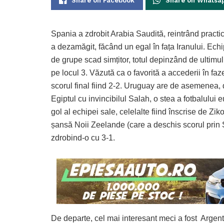
Share on Facebook
Share on Whatsa
Spania a zdrobit Arabia Saudită, reintrând practi
a dezamăgit, făcând un egal în fața Iranului. Echi
de grupe scad simțitor, totul depinzând de ultimul 
pe locul 3. Văzută ca o favorită a accederii în f
scorul final fiind 2-2. Uruguay are de asemenea, 
Egiptul cu invincibilul Salah, o stea a fotbalului
gol al echipei sale, celelalte fiind înscrise de Zi
șansă Noii Zeelande (care a deschis scorul prin S
zdrobind-o cu 3-1.
De departe, cel mai interesant meci a fost Argenti