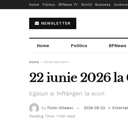
Home
Politics
BPNews TV
World
Business
Science
NEWSLETTER
Home
Politics
BPNews
Home
Entertainment
22 iunie 2026 l
Egaluri și înftângeri la scor!
by
Florin Olteanu
2026-06-22
in
Enterta
Reading Time: 1 min read