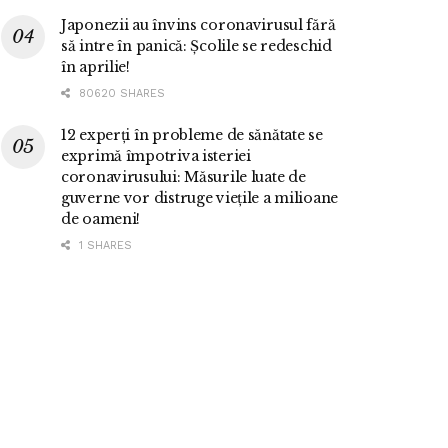
Japonezii au învins coronavirusul fără
să intre în panică: Școlile se redeschid
în aprilie!
80620 SHARES
12 experți în probleme de sănătate se
exprimă împotriva isteriei
coronavirusului: Măsurile luate de
guverne vor distruge viețile a milioane
de oameni!
1 SHARES