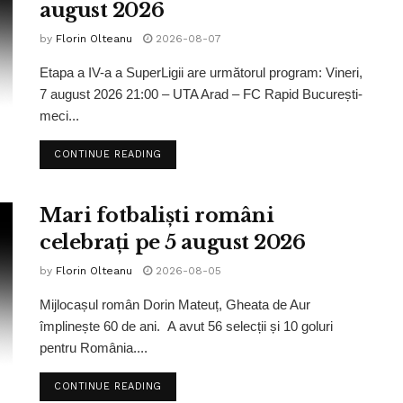
august 2026
by
Florin Olteanu
2026-08-07
Etapa a IV-a a SuperLigii are următorul program: Vineri,
7 august 2026 21:00 – UTA Arad – FC Rapid București-
meci...
CONTINUE READING
Mari fotbaliști români
celebrați pe 5 august 2026
by
Florin Olteanu
2026-08-05
Mijlocașul român Dorin Mateuț, Gheata de Aur
împlinește 60 de ani. A avut 56 selecții și 10 goluri
pentru România....
CONTINUE READING