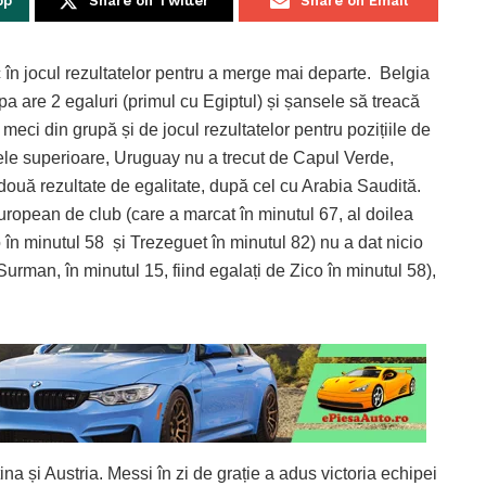
pp
Share on Twitter
Share on Email
c în jocul rezultatelor pentru a merge mai departe. Belgia
pa are 2 egaluri (primul cu Egiptul) și șansele să treacă
meci din grupă și de jocul rezultatelor pentru pozițiile de
azele superioare, Uruguay nu a trecut de Capul Verde,
două rezultate de egalitate, după cel cu Arabia Saudită.
 european de club (care a marcat în minutul 67, al doilea
ko în minutul 58 și Trezeguet în minutul 82) nu a dat nicio
urman, în minutul 15, fiind egalați de Zico în minutul 58),
na și Austria. Messi în zi de grație a adus victoria echipei