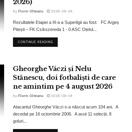
2026)
by
Florin Olteanu
2026-08-04
Rezultatele Etapei a III-a a Superligii au fost: FC Argeș
Pitești – FK Csíkszereda 1 - 0 ASC Oțelul...
CONTINUE READING
Gheorghe Váczi și Nelu
Stănescu, doi fotbaliști de care
ne amintim pe 4 august 2026
by
Florin Olteanu
2026-08-04
Atacantul Gheorghe Váczi s-a născut acum 104 ani. A
decedat pe 16 octombrie 2006. A avut 11 selecții, 8
goluri...