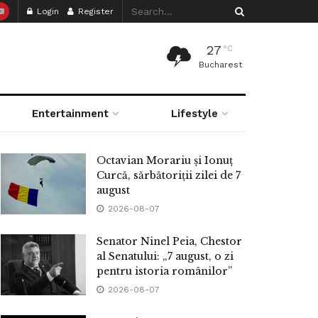
Login
Register
27
°C
Bucharest
Entertainment
Lifestyle
Octavian Morariu și Ionuț
Curcă, sărbătoriții zilei de 7
august
2026-08-07
Senator Ninel Peia, Chestor
al Senatului: „7 august, o zi
pentru istoria românilor”
2026-08-07