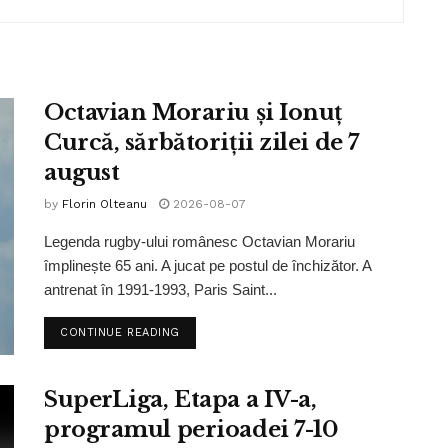
Octavian Morariu și Ionuț
Curcă, sărbătoriții zilei de 7
august
by
Florin Olteanu
2026-08-07
Legenda rugby-ului românesc Octavian Morariu
împlinește 65 ani. A jucat pe postul de închizător. A
antrenat în 1991-1993, Paris Saint...
CONTINUE READING
SuperLiga, Etapa a IV-a,
programul perioadei 7-10