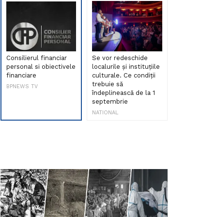
Consilierul financiar
Se vor redeschide
Debut de sen
personal si obiectivele
localurile și instituțiile
muzica româ
financiare
culturale. Ce condiții
Maria Peia r
trebuie să
Internetul la
BPNEWS TV
îndeplinească de la 1
ani!
septembrie
NATIONAL
NATIONAL