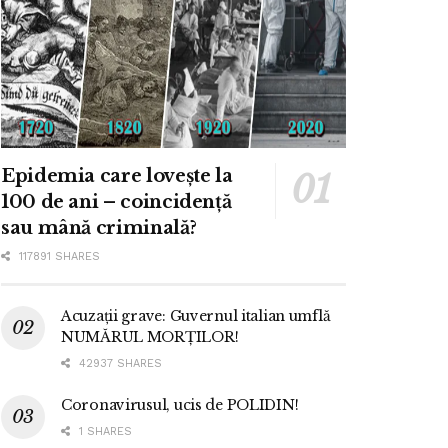
Epidemia care lovește la
100 de ani – coincidență
sau mână criminală?
117891 SHARES
Acuzații grave: Guvernul italian umflă
NUMĂRUL MORȚILOR!
42937 SHARES
Coronavirusul, ucis de POLIDIN!
1 SHARES