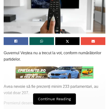
Guvernul Veștea nu a trecut la vot, conform numărătorilor
partidelor.
Avea nevoie să fie prezenți minim 233 parlamentari, au
votat doar 207.
Continue Reading
Premierul desemnat a declarat: