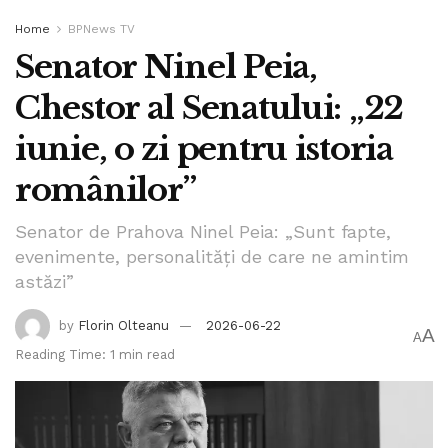
Home
BPNews TV
Senator Ninel Peia,
Chestor al Senatului: „22
iunie, o zi pentru istoria
românilor”
Senator de Prahova Ninel Peia: „Sunt fapte,
evenimente, personalități de care ne amintim
astăzi”
by
Florin Olteanu
2026-06-22
A
A
Reading Time: 1 min read