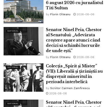
mulțumesc foarte mult și vă urez să vă dea Dumnezeu
6 august 2026 cu jurnalistul
gândul cel bun!”
Titi Sultan
by
Florin Olteanu
2026-08-06
Tags:
Guvern
Veștea
Senator Ninel Peia, Chestor
NATIONAL
al Senatului: „Adevărata
creștere apare atunci când
decizi să schimbi lucrurile
de unde ești.”
by
Florin Olteanu
2026-08-06
Colecția „Spirit și Mister”
NATIONAL
(VII): Liberalii și țărăniștii au
disprețuit mineritul în
perioada interbelică
by
Scriitor Carmen Zamfirescu
2026-08-06
Senator Ninel Peia, Chestor
NATIONAL