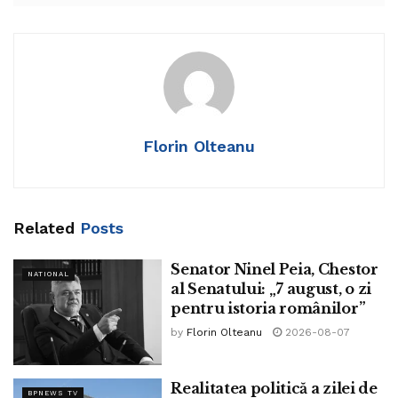
„Am răspuns cu bună credință, ca orice român, acestei
provocări. Intenția mea este de a debloca țara, de a
răspunde tuturor necesităților cu care ne confruntăm în
fiecare zi. Și știm cu toții că au rămas 70 de zile la data la
care trebuie să închidem Programul Național de Redresare
și Reziliență. Avem, de asemenea, de făcut toate
Florin Olteanu
demersurile necesare pentru accederea în OCDE.
Trebuie să operaționalizăm programul SAFE, fiindcă
vedem ce se întâmplă din punct de vedere al siguranței
Related
Posts
naționale și avem de făcut foarte multe lucruri. Vin din
administrația publică, deși am fost președinte de
Senator Ninel Peia, Chestor
NATIONAL
organizație, n-am avut șansa decât de a candida
al Senatului: „7 august, o zi
uninominal, de a obține voturile la firul ierbii. Stau și văd că
pentru istoria românilor”
sunt persoane care au diverse frustrări, care au fost învinse
by
Florin Olteanu
2026-08-07
la Brașov, dar mergem mai departe. Important este să ne
raportăm la România și la momentele prin care trecem. Vă
Realitatea politică a zilei de
BPNEWS TV