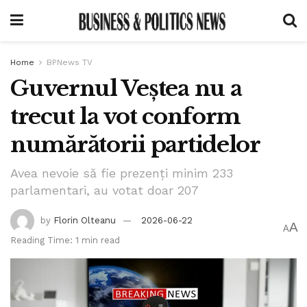
Home
BPNews TV
Guvernul Veștea nu a
trecut la vot conform
numărătorii partidelor
Avea nevoie să fie prezenți minim 233
parlamentari, au votat doar 207
by
Florin Olteanu
2026-06-22
A
A
Reading Time: 1 min read