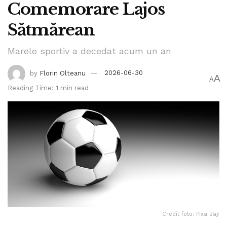
Comemorare Lajos
Sătmărean
Marele sportiv a decedat acum un an
by
Florin Olteanu
2026-06-30
A
A
Reading Time: 1 min read
Credit foto: Pixa Bay