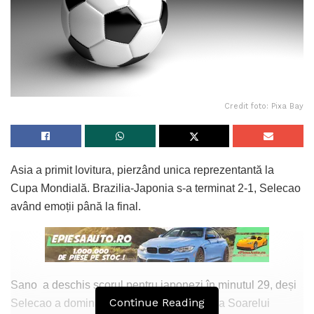
Credit foto: Pixa Bay
Asia a primit lovitura, pierzând unica reprezentantă la
Cupa Mondială. Brazilia-Japonia s-a terminat 2-1, Selecao
având emoții până la final.
Sano a deschis scorul pentru japonezi în minutul 29, deși
Continue Reading
Selecao a dominat debutul de repriză. Țara Soarelui