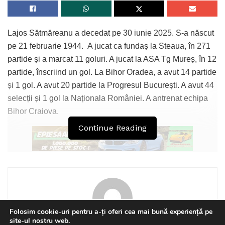
Lajos Sătmăreanu a decedat pe 30 iunie 2025. S-a născut
pe 21 februarie 1944. A jucat ca fundaș la Steaua, în 271
partide și a marcat 11 goluri. A jucat la ASA Tg Mureș, în 12
partide, înscriind un gol. La Bihor Oradea, a avut 14 partide
și 1 gol. A avut 20 partide la Progresul București. A avut 44
selecții și 1 gol la Naționala României. A antrenat echipa
Bihor Craiova.
Continue Reading
Tags:
Lajos Sătmărean
Folosim cookie-uri pentru a-ți oferi cea mai bună experiență pe
site-ul nostru web.