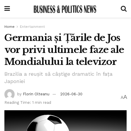
Home
Entertainment
Germania și Țările de Jos
vor privi ultimele faze ale
Mondialului la televizor
Brazilia a reușit să câștige dramatic în fața
Japoniei
by
Florin Olteanu
2026-06-30
A
A
Reading Time: 1 min read