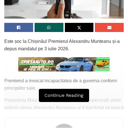
Este șoc la Chișinău! Premierul Alexandru Munteanu și-a
depus mandatul pe 3 iulie 2026.
Premierul a invocat incapacitatea de a guverna conform
principiilor sale.
Continue Reading
Președinta Maia Sandu a precizat că sunt speculații știrile
potrivit cărora, Alexandru Munteanu ar fi fost forțat să treacă
cu vederea scandalul MOLDATSA; care vizează și
apropiați ai Maiei Sandu.