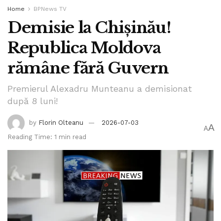
Home
BPNews TV
Demisie la Chișinău!
Republica Moldova
rămâne fără Guvern
Premierul Alexadru Munteanu a demisionat
după 8 luni!
by
Florin Olteanu
2026-07-03
A
A
Reading Time: 1 min read