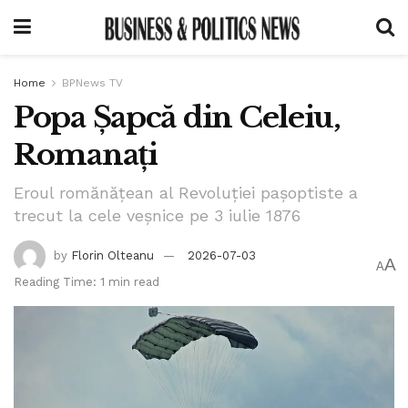
Home
BPNews TV
Popa Șapcă din Celeiu,
Romanați
Eroul romănățean al Revoluției pașoptiste a
trecut la cele veșnice pe 3 iulie 1876
by
Florin Olteanu
2026-07-03
A
A
Reading Time: 1 min read