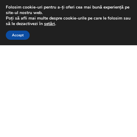
Folosim cookie-uri pentru a-ți oferi cea mai bună experiență pe
Tags:
chișinău
site-ul nostru web.
Poți să afli mai multe despre cookie-urile pe care le folosim sau
This website uses GDPR cookies. By continuing to use this
să le dezactivezi în
setări
.
Florin Olteanu
website you are giving consent to cookies being used. Visit our
Accept
Privacy and Cookie Policy
.
I Agree
Related
Posts
Realitatea politică a zilei de
BPNEWS TV
6 august 2026 cu jurnalistul
Titi Sultan
by
Florin Olteanu
2026-08-06
Realitatea Politică a Zilei de
BPNEWS TV
5 august 2026 cu jurnalistul
Titi Sultan
by
Florin Olteanu
2026-08-05