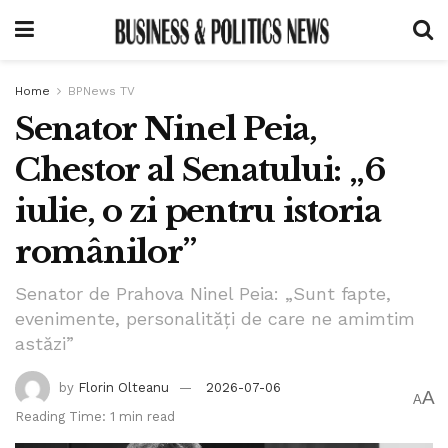
Home
BPNews TV
Senator Ninel Peia,
Chestor al Senatului: „6
iulie, o zi pentru istoria
românilor”
Senator de Prahova Ninel Peia: „Sunt fapte,
evenimente, personalități de care ne amimtim
astăzi”
by
Florin Olteanu
2026-07-06
A
A
Reading Time: 1 min read