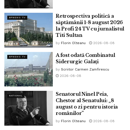
Retrospectiva politică a
BPNEWS TV
săptămânii 1-8 august 2026
la Profi 24 TV cu jurnalistul
Titi Sultan
by
Florin Olteanu
2026-08-08
A fost odată Combinatul
BPNEWS TV
Siderurgic Galați
by
Scriitor Carmen Zamfirescu
2026-08-08
Senatorul Ninel Peia,
NATIONAL
Chestor al Senatului: „8
august o zi pentru istoria
românilor”
by
Florin Olteanu
2026-08-08