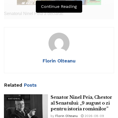
Continue Reading
Senatorul Ninel Peia a declarat:
„În 1413, este atestată pentru prima dată Episcopia
Rădăuților.
Un alt hrisov, după cel din 27 mai 1600, îl menționează pe
Mihai Viteazul ca domn al celor trei Țări Române.
Florin Olteanu
În 2008, ne-a părăsit Laurențiu Moldovan, pilot român de
raliu”
Related
Posts
Tags:
ninel peia
Senator Ninel Peia, Chestor
NATIONAL
al Senatului: „9 august o zi
pentru istoria românilor”
by
Florin Olteanu
2026-08-09