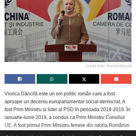
Credit foto: Viorica Dăncilă
Viorica Dăncilă este un om politic român care a fost
aproape un deceniu europarlamentar social-democrat. A
fost Prim Ministru și lider al PSD în perioada 2018-2019. În
ianuarie-iunie 2019, a condus ca Prim Ministru Consiliul
UE. A fost primul Prim Ministru femeie din istoria României
și primul candidat femeie la Președinția României în 2019.