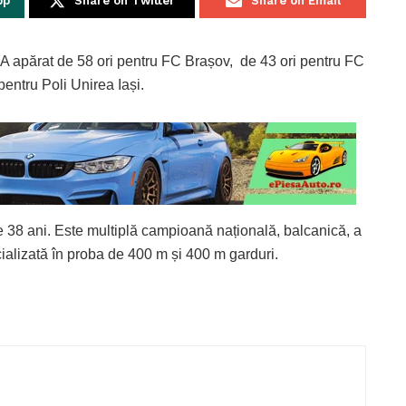
pp
Share on Twitter
Share on Email
 A apărat de 58 ori pentru FC Brașov, de 43 ori pentru FC
entru Poli Unirea Iași.
 38 ani. Este multiplă campioană națională, balcanică, a
ecializată în proba de 400 m și 400 m garduri.