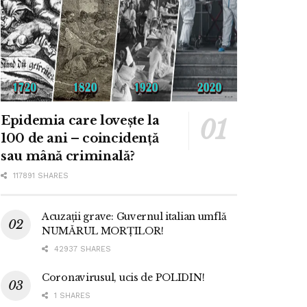
Epidemia care lovește la
100 de ani – coincidență
sau mână criminală?
117891 SHARES
Acuzații grave: Guvernul italian umflă
NUMĂRUL MORȚILOR!
42937 SHARES
Coronavirusul, ucis de POLIDIN!
1 SHARES