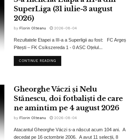
SuperLiga (31 iulie-3 august
2026)
by
Florin Olteanu
2026-08-04
Rezultatele Etapei a III-a a Superligii au fost: FC Argeș
Pitești – FK Csíkszereda 1 - 0 ASC Oțelul...
CONTINUE READING
Gheorghe Váczi și Nelu
Stănescu, doi fotbaliști de care
ne amintim pe 4 august 2026
by
Florin Olteanu
2026-08-04
Atacantul Gheorghe Váczi s-a născut acum 104 ani. A
decedat pe 16 octombrie 2006. A avut 11 selecții, 8