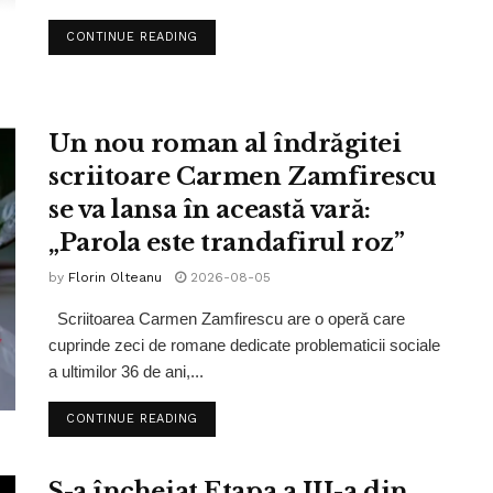
CONTINUE READING
Un nou roman al îndrăgitei
scriitoare Carmen Zamfirescu
se va lansa în această vară:
„Parola este trandafirul roz”
by
Florin Olteanu
2026-08-05
Scriitoarea Carmen Zamfirescu are o operă care
cuprinde zeci de romane dedicate problematicii sociale
a ultimilor 36 de ani,...
CONTINUE READING
S-a încheiat Etapa a III-a din