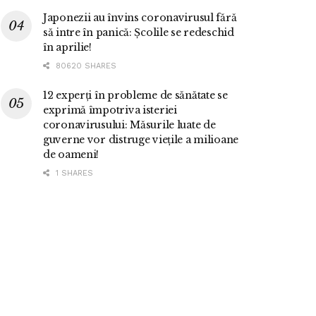
Japonezii au învins coronavirusul fără
să intre în panică: Școlile se redeschid
în aprilie!
80620 SHARES
12 experți în probleme de sănătate se
exprimă împotriva isteriei
coronavirusului: Măsurile luate de
guverne vor distruge viețile a milioane
de oameni!
1 SHARES