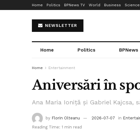
Home
Politics
BPNews TV
World
Business
Science
NEWSLETTER
Home
Politics
BPNews
Home
Entertainment
Aniversări în sp
Ana Maria Ioniță și Gabriel Kajcsa, să
by
Florin Olteanu
2026-07-07
in
Enterta
Reading Time: 1 min read