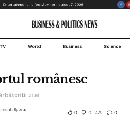
Entertainment
Lifestyle
vineri, august 7, 2026
 TV
World
Business
Science
ortul românesc
rbătoriții zilei
inment
,
Sports
0
0
A
0
A