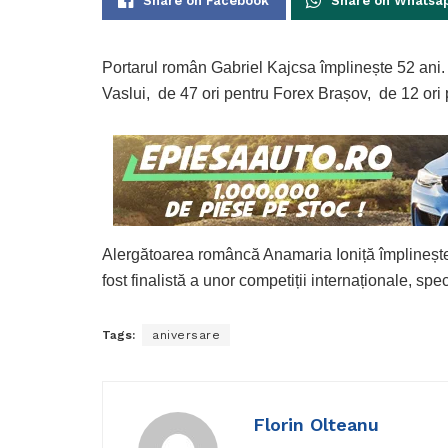
Share on Facebook
Share on Whatsa
Portarul român Gabriel Kajcsa împlinește 52 ani.
Vaslui, de 47 ori pentru Forex Brașov, de 12 ori p
Alergătoarea româncă Anamaria Ioniță împlinește
fost finalistă a unor competiții internaționale, sp
Tags:
aniversare
Florin Olteanu