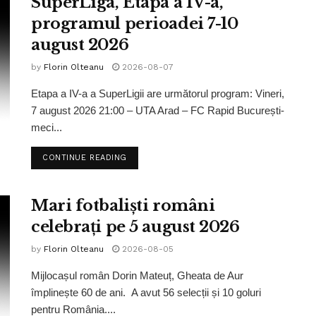
SuperLiga, Etapa a IV-a,
programul perioadei 7-10
august 2026
by
Florin Olteanu
2026-08-07
Etapa a IV-a a SuperLigii are următorul program: Vineri,
7 august 2026 21:00 – UTA Arad – FC Rapid București-
meci...
CONTINUE READING
Mari fotbaliști români
celebrați pe 5 august 2026
by
Florin Olteanu
2026-08-05
Mijlocașul român Dorin Mateuț, Gheata de Aur
împlinește 60 de ani. A avut 56 selecții și 10 goluri
pentru România....