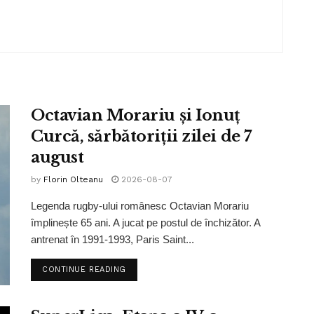
Octavian Morariu și Ionuț
Curcă, sărbătoriții zilei de 7
august
by
Florin Olteanu
2026-08-07
Legenda rugby-ului românesc Octavian Morariu
împlinește 65 ani. A jucat pe postul de închizător. A
antrenat în 1991-1993, Paris Saint...
CONTINUE READING