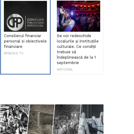
Consilierul financiar
Se vor redeschide
Debut de sen
personal si obiectivele
localurile și instituțiile
muzica româ
financiare
culturale. Ce condiții
Maria Peia r
trebuie să
Internetul la
BPNEWS TV
îndeplinească de la 1
ani!
septembrie
NATIONAL
NATIONAL