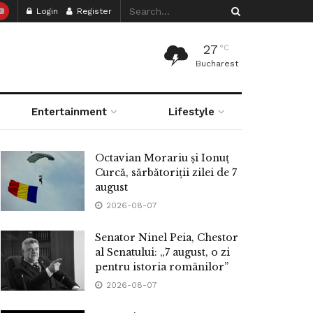
Login
Register
27
°C
Bucharest
Entertainment
Lifestyle
Octavian Morariu și Ionuț
Curcă, sărbătoriții zilei de 7
august
2026-08-07
Senator Ninel Peia, Chestor
al Senatului: „7 august, o zi
pentru istoria românilor”
2026-08-07