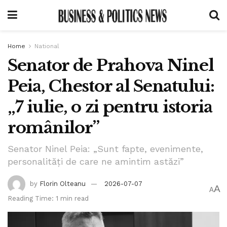
Home
National
Senator de Prahova Ninel
Peia, Chestor al Senatului:
„7 iulie, o zi pentru istoria
românilor”
Senator Ninel Peia: „Sunt fapte, evenimente,
personalități de care ne amintim astăzi”
by
Florin Olteanu
2026-07-07
A
A
Reading Time: 1 min read