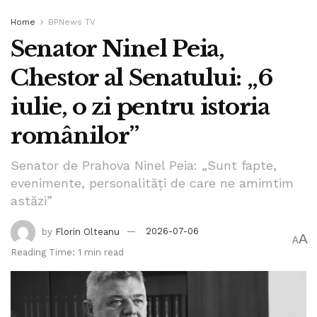
Home
BPNews TV
Senator Ninel Peia,
Chestor al Senatului: „6
iulie, o zi pentru istoria
românilor”
Senator de Prahova Ninel Peia: „Sunt fapte,
evenimente, personalități de care ne amimtim
astăzi”
by
Florin Olteanu
2026-07-06
A
A
Reading Time: 1 min read