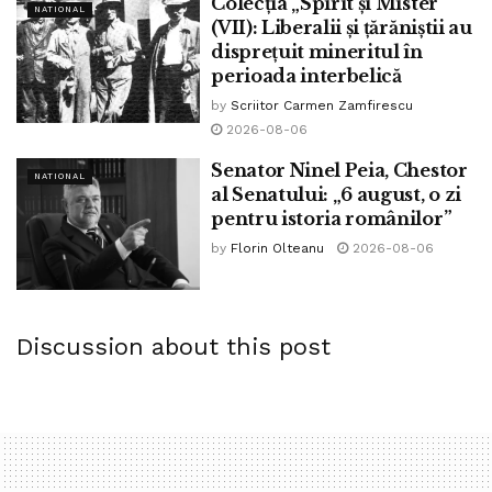
Colecția „Spirit și Mister”
NATIONAL
(VII): Liberalii și țărăniștii au
disprețuit mineritul în
perioada interbelică
by
Scriitor Carmen Zamfirescu
2026-08-06
Senator Ninel Peia, Chestor
NATIONAL
al Senatului: „6 august, o zi
pentru istoria românilor”
by
Florin Olteanu
2026-08-06
Discussion about this post