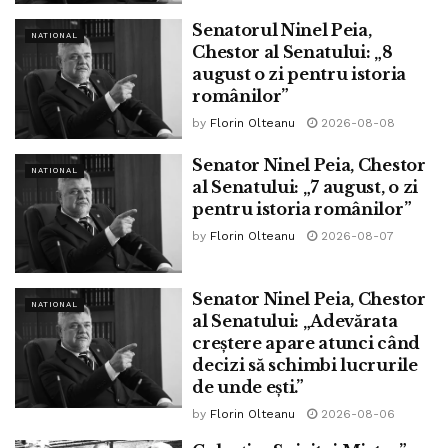
Senatorul Ninel Peia,
NATIONAL
Chestor al Senatului: „8
august o zi pentru istoria
românilor”
by
Florin Olteanu
2026-08-08
Senator Ninel Peia, Chestor
NATIONAL
al Senatului: „7 august, o zi
pentru istoria românilor”
by
Florin Olteanu
2026-08-07
Senator Ninel Peia, Chestor
NATIONAL
al Senatului: „Adevărata
creștere apare atunci când
decizi să schimbi lucrurile
de unde ești.”
by
Florin Olteanu
2026-08-06