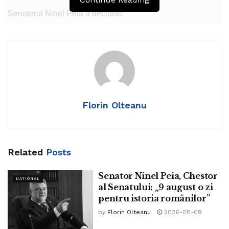
Senatorul Ninel Peia a declarat:
„În 1923, s-a născut marele regizor Liviu Ciulei. Ne-a
părăsit în anul 2011.
Îi spunem La Mulți Ani! atletei Ana Maria Ioniță.
În 2015, ne-a părăsit marea artistă Angela Ciochină. Se
Florin Olteanu
născuse în anul 1955”
Tags:
ninel peia
Related
Posts
Senator Ninel Peia, Chestor
NATIONAL
al Senatului: „9 august o zi
pentru istoria românilor”
by
Florin Olteanu
2026-08-09