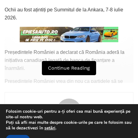
Ochii au fost ațintiți pe Summitul de la Ankara, 7-8 iulie
2026.
Președintele României a declarat că România aderă la
inițiativa canadiană legată de banca de finanțare a
Continue Reading
înarmării.
Președintele României vrea din nou ca partidele să se
înțeleagă între ele pentru un Guvern.
Acestea și alte subiecte vor fi dezbătute de către Titi Sultan
care a scris pe Facebook:
Folosim cookie-uri pentru a-ți oferi cea mai bună experiență pe
site-ul nostru web.
Poți să afli mai multe despre cookie-urile pe care le folosim sau
This website uses GDPR cookies. By continuing to use this
să le dezactivezi în
setări
.
Florin Olteanu
website you are giving consent to cookies being used. Visit our