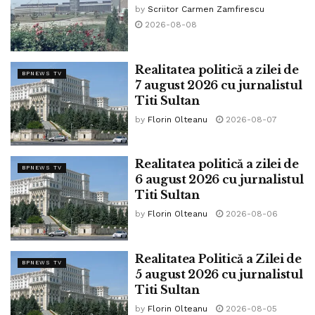
by
Scriitor Carmen Zamfirescu
2026-08-08
Credit foto: Facebook Titi Sultan
Realitatea politică a zilei de
BPNEWS TV
7 august 2026 cu jurnalistul
Pe 5 iulie, Călin Georgescu a fost la Izbiceni-Olt unde a
Titi Sultan
fost așteptat de o mulțime numeroasă.
by
Florin Olteanu
2026-08-07
Ministrul interimar al Muncii a demis-o pe șefa Agenției
Naționale pentru Protecția Drepturilor Persoanelor cu
Realitatea politică a zilei de
Dizabilități, Alexandra Zară pentru că nu l-ar fi informat
BPNEWS TV
6 august 2026 cu jurnalistul
despre ancheta DIICOT.
Titi Sultan
by
Florin Olteanu
2026-08-06
Șefa demisă a spus că risca dosar penal dacă dezvăluia
ceva despre care i se spusese că nu trebuie dezvăluit.
Realitatea Politică a Zilei de
Acestea și alte știri vor fi comentate de către Titi Sultan
BPNEWS TV
5 august 2026 cu jurnalistul
care a scris pe Facebook:
Titi Sultan
by
Florin Olteanu
2026-08-05
„În această seară, începând cu ora 19.00, vă dau întâlnire