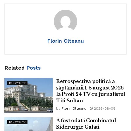
Secretarul general PSD a spus că PSD ar mai avea nevoie
de 30 voturi să poată avea majoritatea minimă pentru un
Guvern PSD.
Florin Olteanu
Related
Posts
Retrospectiva politică a
BPNEWS TV
săptămânii 1-8 august 2026
la Profi 24 TV cu jurnalistul
Titi Sultan
by
Florin Olteanu
2026-08-08
A fost odată Combinatul
BPNEWS TV
Siderurgic Galați