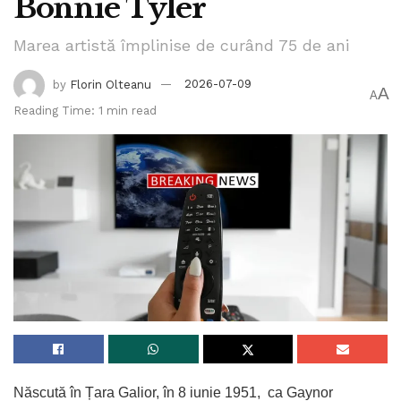
Bonnie Tyler
Marea artistă împlinise de curând 75 de ani
by
Florin Olteanu
2026-07-09
A
A
Reading Time: 1 min read
Născută în Țara Galior, în 8 iunie 1951, ca Gaynor