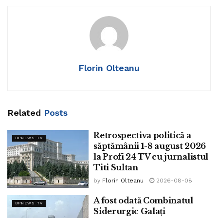
a scris pe Facebook:
„În această seară, începând cu ora 19.00, vă dau întâlnire
la emisiunea REALITATEA POLITICĂ de la postul național
de televiziune PROFI 24 TV alături de: ADRIAN
Florin Olteanu
IZVORANU- Vicepreședinte Confederația Patronatul
Român, AUREL CAZACU- Analist Militar, NICOLAE
MAVRODIM- Președinte Partidul Integrității Naționale
Organizația Constanta ( Prin Video- Call ) și MARIAN
Related
Posts
PAVEL- Analist Politic. Emisiunea poate fi urmărită și live
pe pagina de Facebook Profi 24 TV sau pe canalul de
Retrospectiva politică a
BPNEWS TV
Youtube cu același nume, iar telespectatorii care
săptămânii 1-8 august 2026
intenționează să intre în direct cu invitații o pot face
la Profi 24 TV cu jurnalistul
Titi Sultan
apelând numărul de telefon 0726989877.”
by
Florin Olteanu
2026-08-08
Tags:
Titi Sultan
A fost odată Combinatul
BPNEWS TV
Siderurgic Galați