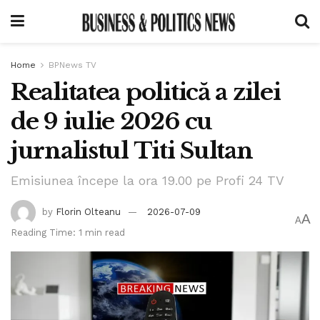
Home
BPNews TV
Realitatea politică a zilei
de 9 iulie 2026 cu
jurnalistul Titi Sultan
Emisiunea începe la ora 19.00 pe Profi 24 TV
by
Florin Olteanu
2026-07-09
A
A
Reading Time: 1 min read