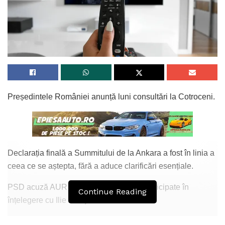
Președintele României anunță luni consultări la Cotroceni.
Declarația finală a Summitului de la Ankara a fost în linia a
ceea ce se aștepta, fără a aduce clarificări esențiale.
PSD acuză AUR că ar miza pe alegeri anticipate în
Continue Reading
înțelegere cu Ilie Bolojan.
Acestea și alte subiecte vor fi analizate de Titi Sultan care