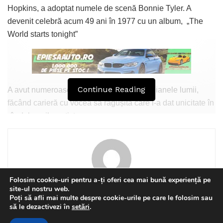
Hopkins, a adoptat numele de scenă Bonnie Tyler. A
devenit celebră acum 49 ani în 1977 cu un album, „The
World starts tonight”
Continue Reading
A avut numeroase concerte pe toate meridianele lumii,
făcând carieră cu vocea sa răgușită care i-a dat unicitate în
rândul marilor artiste.
În anii 80 ai secolului XX s-a decis să cânte și rock.
În perioada 1982-1986 a colaborat cu o celebră companie,
CBS.
Folosim cookie-uri pentru a-ți oferi cea mai bună experiență pe
site-ul nostru web.
Florin Olteanu
În 1990-2000 a uimit Europa în toate concertele pe care le-
Poți să afli mai multe despre cookie-urile pe care le folosim sau
a susținut.
This website uses GDPR cookies. By continuing to use this
să le dezactivezi în
setări
.
website you are giving consent to cookies being used. Visit our