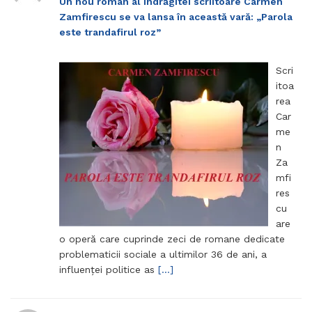
Un nou roman al îndrăgitei scriitoare Carmen
Zamfirescu se va lansa în această vară: „Parola
este trandafirul roz”
Scri
itoa
rea
Car
me
n
Za
mfi
res
cu
are
o operă care cuprinde zeci de romane dedicate
problematicii sociale a ultimilor 36 de ani, a
influenței politice as
[…]