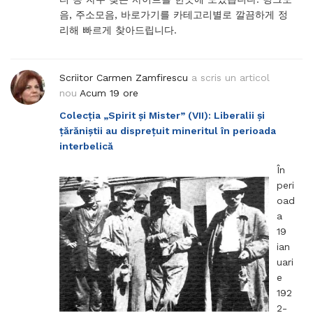
음, 주소모음, 바로가기를 카테고리별로 깔끔하게 정
리해 빠르게 찾아드립니다.
Scriitor Carmen Zamfirescu
a scris un articol
nou
Acum 19 ore
Colecția „Spirit și Mister” (VII): Liberalii și
țărăniștii au disprețuit mineritul în perioada
interbelică
În
peri
oad
a
19
ian
uari
e
192
2-