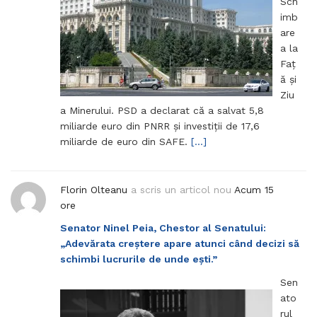
Sch
imb
are
a la
Faț
ă și
Ziu
a Minerului. PSD a declarat că a salvat 5,8
miliarde euro din PNRR și investiții de 17,6
miliarde de euro din SAFE.
[…]
Florin Olteanu
a scris un articol nou
Acum 15
ore
Senator Ninel Peia, Chestor al Senatului:
„Adevărata creștere apare atunci când decizi să
schimbi lucrurile de unde ești.”
Sen
ato
rul