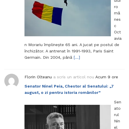
ului
ro
mâ
nes
c
Oct
avia
n Morariu împlinește 65 ani. A jucat pe postul de
închizător. A antrenat în 1991-1993, Paris Saint
Germain. Din 2004, până
[…]
Florin Olteanu
a scris un articol nou
Acum 9 ore
Senator Ninel Peia, Chestor al Senatului: „7
august, o zi pentru istoria românilor”
Sen
ato
rul
Nin
el