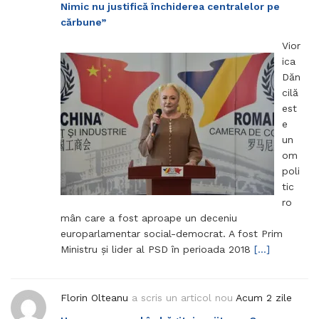
Nimic nu justifică închiderea centralelor pe
cărbune”
Vior
ica
Dăn
cilă
est
e
un
om
poli
tic
ro
mân care a fost aproape un deceniu
europarlamentar social-democrat. A fost Prim
Ministru și lider al PSD în perioada 2018
[…]
Florin Olteanu
a scris un articol nou
Acum 2 zile