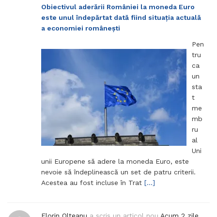
Obiectivul aderării României la moneda Euro
este unul îndepărtat dată fiind situația actuală
a economiei românești
Pen
tru
ca
un
sta
t
me
mb
ru
al
Uni
unii Europene să adere la moneda Euro, este
nevoie să îndeplinească un set de patru criterii.
Acestea au fost incluse în Trat
[…]
Florin Olteanu
a scris un articol nou
Acum 2 zile