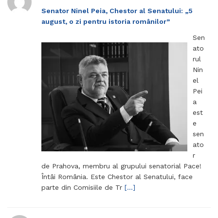
Senator Ninel Peia, Chestor al Senatului: „5
august, o zi pentru istoria românilor”
Sen
ato
rul
Nin
el
Pei
a
est
e
sen
ato
r
de Prahova, membru al grupului senatorial Pace!
Întâi România. Este Chestor al Senatului, face
parte din Comisiile de Tr
[…]