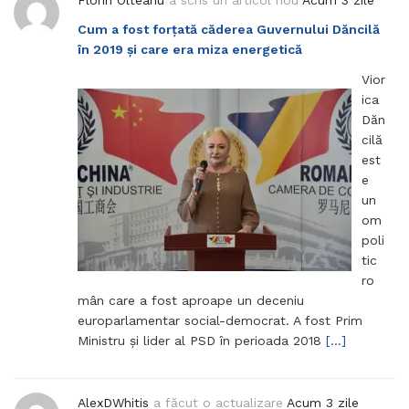
Florin Olteanu
a scris un articol nou
Acum 3 zile
Cum a fost forțată căderea Guvernului Dăncilă
în 2019 și care era miza energetică
Vior
ica
Dăn
cilă
est
e
un
om
poli
tic
ro
mân care a fost aproape un deceniu
europarlamentar social-democrat. A fost Prim
Ministru și lider al PSD în perioada 2018
[…]
AlexDWhitis
a făcut o actualizare
Acum 3 zile