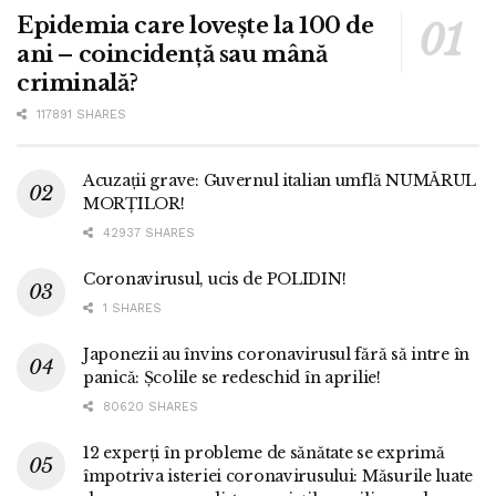
Epidemia care lovește la 100 de
ani – coincidență sau mână
criminală?
117891 SHARES
Acuzații grave: Guvernul italian umflă NUMĂRUL
MORȚILOR!
42937 SHARES
Coronavirusul, ucis de POLIDIN!
1 SHARES
Japonezii au învins coronavirusul fără să intre în
panică: Școlile se redeschid în aprilie!
80620 SHARES
12 experți în probleme de sănătate se exprimă
împotriva isteriei coronavirusului: Măsurile luate