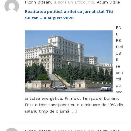
Florin Olteanu
a scris un articol nou
Acum 3 zile
Realitatea politică a zilei cu jurnalistul Titi
Sultan – 4 august 2026
PN
L,
PS
D și
US
R
se
cea
rtă
pe
sec
uritatea energetică. Primarul Timișoarei Dominic
Fritz a fost sancționat cu o diminuare de 10% din
salariu timp de o jumă
[…]