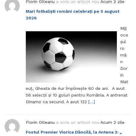
Florin Olteanu
a scris un articol nou
Acum 2 zile
Mari fotbaliști români celebrați pe 5 august
2026
Mijl
oca
șul
ro
mâ
n
Dor
in
Mat
euț, Gheata de Aur împlinește 60 de ani. A avut
56 selecții și 10 goluri pentru România. A antrenat
Dinamo ca secund. A avut 132
[…]
Florin Olteanu
a scris un articol nou
Acum 2 zile
Fostul Premier Viorica Dăncilă, la Antena 3: „