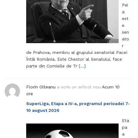
Pei
a
est
e
sen
ato
r
de Prahova, membru al grupului senatorial Pace!
Întâi România. Este Chestor al Senatului, face
parte din Comisiile de Tr
[…]
Florin Olteanu
a scris un articol nou
Acum 10
ore
SuperLiga, Etapa a IV-a, programul perioadei 7-
10 august 2026
Eta
pa
a