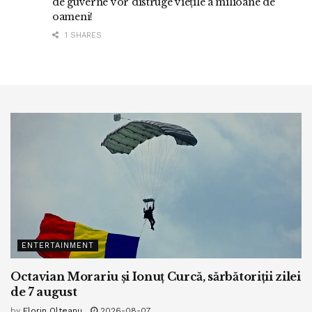
de guverne vor distruge viețile a milioane de
oameni!
1 SHARES
ENTERTAINMENT
Octavian Morariu și Ionuț Curcă, sărbătoriții zilei
de 7 august
by
Florin Olteanu
2026-08-07