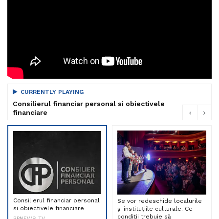
CURRENTLY PLAYING
Consilierul financiar personal si obiectivele
financiare
Consilierul financiar personal
Se vor redeschide localurile
si obiectivele financiare
și instituțiile culturale. Ce
condiții trebuie să
BPNEWS TV