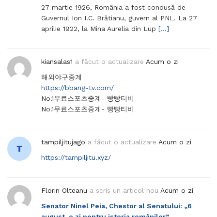
27 martie 1926, România a fost condusă de
Guvernul Ion I.C. Brătianu, guvern al PNL. La 27
aprilie 1922, la Mina Aurelia din Lup
[…]
kiansalas1
a făcut o actualizare
Acum o zi
해외야구중계
https://bbang-tv.com/
No.1무료스포츠중계- 빵빵티비
No.1무료스포츠중계- 빵빵티비
tampiljitujago
a făcut o actualizare
Acum o zi
https://tampiljitu.xyz/
Florin Olteanu
a scris un articol nou
Acum o zi
Senator Ninel Peia, Chestor al Senatului: „6
august, o zi pentru istoria românilor”