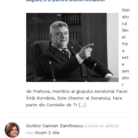
Sen
ato
rul
Nin
el
Pei
a
est
e
sen
ato
r
de Prahova, membru al grupului senatorial Pace!
Întâi România. Este Chestor al Senatului, face
parte din Comisiile de Tr
[…]
Scriitor Carmen Zamfirescu
a scris un articol
nou
Acum 2 zile