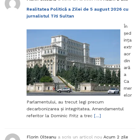
Realitatea Politică a Zilei de 5 august 2026 cu
jurnalistul Titi Sultan
În
șed
ința
extr
aor
din
ară
a
Ca
mer
elor
Parlamentului, au trecut legi precum
decarbonizarea și integritatea. Amendamentul
referitor la Dominic Fritz a trec
[…]
Florin Olteanu
a scris un articol nou
Acum 2 zile