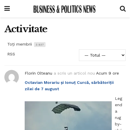
Activitate
Toți membrii
3.937
RSS
Florin Olteanu
a scris un articol nou
Acum 9 ore
Octavian Morariu și Ionuț Curcă, sărbătoriții
zilei de 7 august
Leg
end
a
rug
by-