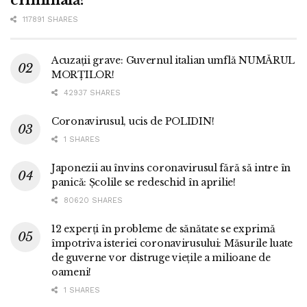
117891 SHARES
Acuzații grave: Guvernul italian umflă NUMĂRUL
MORȚILOR!
42937 SHARES
Coronavirusul, ucis de POLIDIN!
1 SHARES
Japonezii au învins coronavirusul fără să intre în
panică: Școlile se redeschid în aprilie!
80620 SHARES
12 experți în probleme de sănătate se exprimă
împotriva isteriei coronavirusului: Măsurile luate
de guverne vor distruge viețile a milioane de
oameni!
1 SHARES