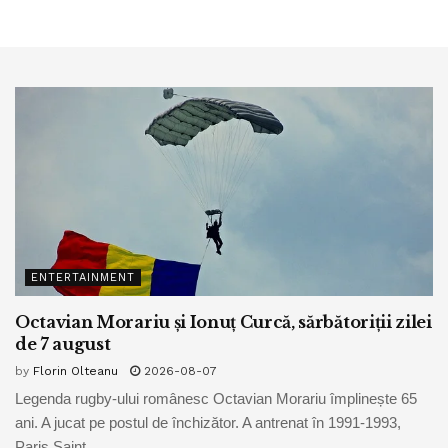
ENTERTAINMENT
Octavian Morariu și Ionuț Curcă, sărbătoriții zilei
de 7 august
by
Florin Olteanu
2026-08-07
Legenda rugby-ului românesc Octavian Morariu împlinește 65
ani. A jucat pe postul de închizător. A antrenat în 1991-1993,
Paris Saint...