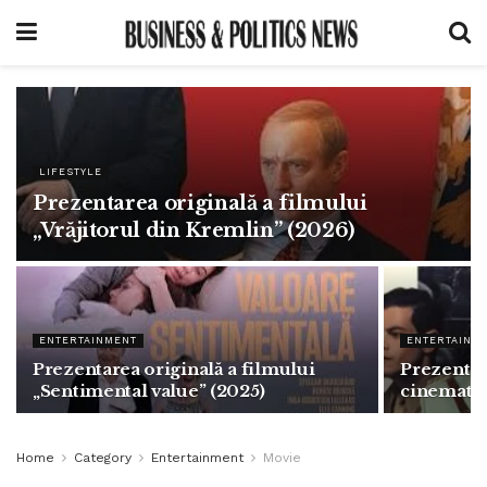
LIFESTYLE
Prezentarea originală a filmului
„Vrăjitorul din Kremlin” (2026)
ENTERTAINMENT
ENTERTAINM
Prezentarea originală a filmului
Prezentar
„Sentimental value” (2025)
cinemato
Home
Category
Entertainment
Movie