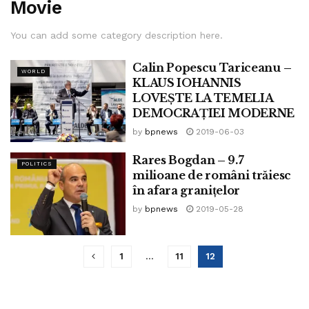
Movie
You can add some category description here.
Calin Popescu Tariceanu –
WORLD
KLAUS IOHANNIS
LOVEȘTE LA TEMELIA
DEMOCRAȚIEI MODERNE
by
bpnews
2019-06-03
Rares Bogdan – 9.7
POLITICS
milioane de români trăiesc
în afara granițelor
by
bpnews
2019-05-28
1
…
11
12