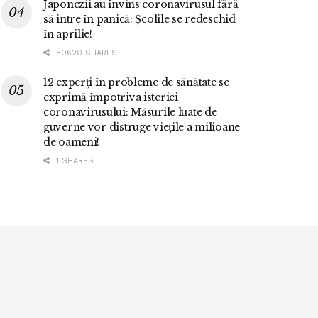
Japonezii au învins coronavirusul fără
să intre în panică: Școlile se redeschid
în aprilie!
80620 SHARES
12 experți în probleme de sănătate se
exprimă împotriva isteriei
coronavirusului: Măsurile luate de
guverne vor distruge viețile a milioane
de oameni!
1 SHARES