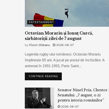
ENTERTAINMENT
Octavian Morariu și Ionuț Curcă,
sărbătoriții zilei de 7 august
by
Florin Olteanu
2026-08-07
Legenda rugby-ului românesc Octavian Morariu
împlinește 65 ani. A jucat pe postul de închizător. A
antrenat în 1991-1993, Paris Saint...
CONTINUE READING
Senator Ninel Peia, Chestor 
Senatului: „7 august, o zi
pentru istoria românilor”
2026-08-07