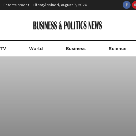
Entertainment
Lifestyle
vineri, august 7, 2026
 TV
World
Business
Science