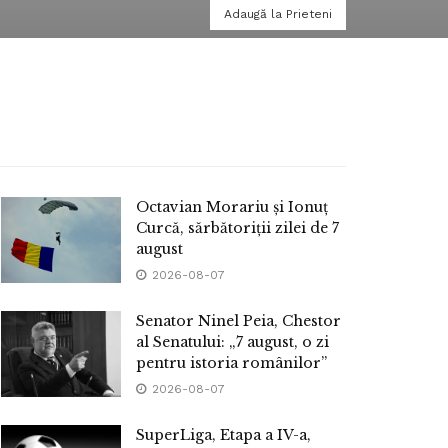
Adaugă la Prieteni
Octavian Morariu și Ionuț
Curcă, sărbătoriții zilei de 7
august
2026-08-07
Senator Ninel Peia, Chestor
al Senatului: „7 august, o zi
pentru istoria românilor”
2026-08-07
SuperLiga, Etapa a IV-a,