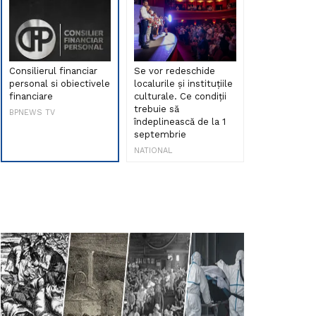
Consilierul financiar
Se vor redeschide
Debut de sen
personal si obiectivele
localurile și instituțiile
muzica româ
financiare
culturale. Ce condiții
Maria Peia r
trebuie să
Internetul la
BPNEWS TV
îndeplinească de la 1
ani!
septembrie
NATIONAL
NATIONAL