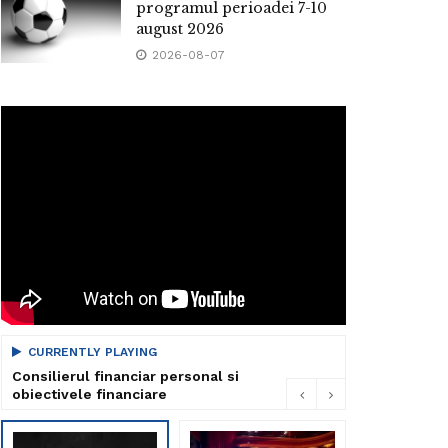
programul perioadei 7-10
august 2026
2026-08-07
CURRENTLY PLAYING
Consilierul financiar personal si
obiectivele financiare