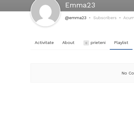
Emma23
@emma23
Subscribers
Acum
Activitate
About
prieteni
Playlist
0
No Co