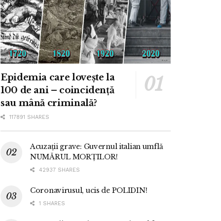
Epidemia care lovește la
100 de ani – coincidență
sau mână criminală?
117891 SHARES
Acuzații grave: Guvernul italian umflă
NUMĂRUL MORȚILOR!
42937 SHARES
Coronavirusul, ucis de POLIDIN!
1 SHARES