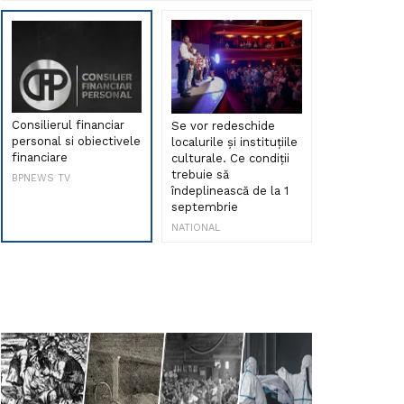
Consilierul financiar
Se vor redeschide
Debut de sen
personal si obiectivele
localurile și instituțiile
muzica româ
financiare
culturale. Ce condiții
Maria Peia r
trebuie să
Internetul la
BPNEWS TV
îndeplinească de la 1
ani!
septembrie
NATIONAL
NATIONAL