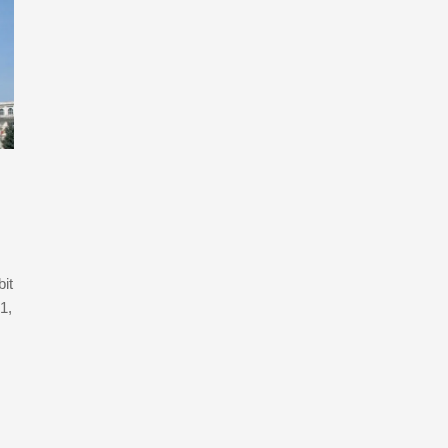
it
1,