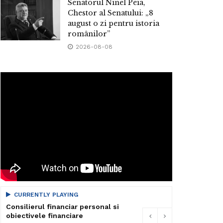
Senatorul Ninel Peia,
Chestor al Senatului: „8
august o zi pentru istoria
românilor”
2026-08-08
CURRENTLY PLAYING
Consilierul financiar personal si
obiectivele financiare