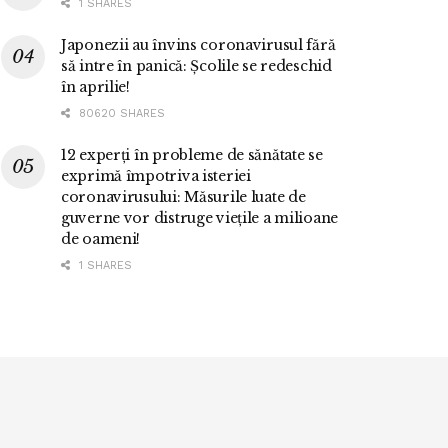
1 SHARES
Japonezii au învins coronavirusul fără
să intre în panică: Școlile se redeschid
în aprilie!
80620 SHARES
12 experți în probleme de sănătate se
exprimă împotriva isteriei
coronavirusului: Măsurile luate de
guverne vor distruge viețile a milioane
de oameni!
1 SHARES