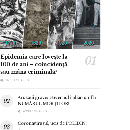
Epidemia care lovește la
100 de ani – coincidență
sau mână criminală?
117891 SHARES
Acuzații grave: Guvernul italian umflă
NUMĂRUL MORȚILOR!
42937 SHARES
Coronavirusul, ucis de POLIDIN!