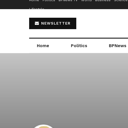
Home
Politics
BPNews TV
World
Business
Science
Lifestyle
NEWSLETTER
Home
Politics
BPNews