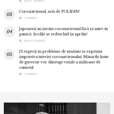
42937 SHARES
Coronavirusul, ucis de POLIDIN!
1 SHARES
Japonezii au învins coronavirusul fără să intre în
panică: Școlile se redeschid în aprilie!
80620 SHARES
12 experți în probleme de sănătate se exprimă
împotriva isteriei coronavirusului: Măsurile luate
de guverne vor distruge viețile a milioane de
oameni!
1 SHARES