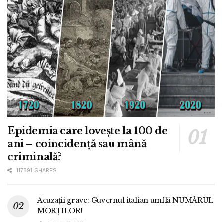
Epidemia care lovește la 100 de
ani – coincidență sau mână
criminală?
117891 SHARES
Acuzații grave: Guvernul italian umflă NUMĂRUL
MORȚILOR!